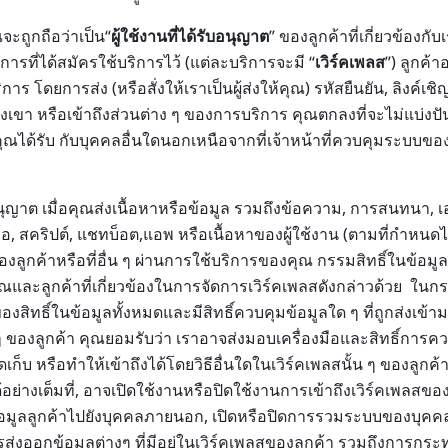
จะถูกถือว่าเป็น“
ผู้ใช้งานที่ได้รับอนุญาต
” ของลูกค้าที่เกี่ยวข้องกับ
รที่ได้สมัครใช้บริการไว้ (แต่ละบริการจะมี “
เวิร์คเพลส
”) ลูกค้
ร โดยการส่ง (หรือสั่งให้เราเป็นผู้ส่งให้คุณ) รหัสยืนยัน, ลิงค์เช
งเขา หรือเข้าถึงส่วนต่าง ๆ ของการบริการ คุณตกลงที่จะไม่แบ่งปั
่คุณได้รับ กับบุคคลอื่นใดนอกเหนือจากที่เจ้าหน้าที่ควบคุมระบบของลู
้รับอนุญาต เมื่อคุณส่งเนื้อหาหรือข้อมูล รวมถึงข้อความ, การสนทนา,
อ, สคริปต์, แชทบ็อต,แอพ หรือเนื้อหาของผู้ใช้งาน (ตามที่กำหนดไว้
ของลูกค้าหรือที่อื่น ๆ ผ่านการใช้บริการของคุณ กรรมสิทธิ์ในข้อมู
และลูกค้าที่เกี่ยวข้องในการจัดการเวิร์คเพลสดังกล่าวด้วย ในกรณ
สิทธิ์ในข้อมูลทั้งหมดและมีสิทธิ์ควบคุมข้อมูลใด ๆ ที่ถูกส่งเข้ามา
น ๆ ของลูกค้า คุณยอมรับว่า เราอาจส่งมอบเครื่องมือและสิทธิ์การคว
จัดเก็บ หรือทำให้เข้าถึงได้โดยวิธีอื่นใดในเวิร์คเพลสนั้น ๆ ของลูกค
อย่างเต็มที่, อาจเปิดใช้งานหรือปิดใช้งานการเข้าถึงเวิร์คเพลส
ถึงข้อมูลลูกค้าไปยังบุคคลภายนอก, เปิดหรือปิดการรวมระบบของบุคค
รส่งออกข้อมูลต่างๆ ที่มีอยู่ในเวิร์คเพลสของลูกค้า รวมถึงการกระ