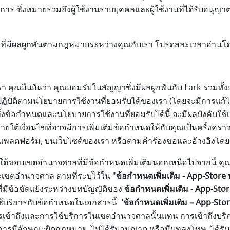
ิการ ซึ่งหมายรวมถึงผู้ใช้งานรายบุคคลและผู้ใช้งานที่ได้รับอนุญาต ท
ลงที่มีผลผูกพันตามกฎหมายระหว่างคุณกับเรา โปรดสละเวลาอ่านโ
า คุณยืนยันว่า คุณยอมรับในสัญญาซึ่งมีผลผูกพันกับ Lark รวมทั้
ฏิบัติตามนโยบายการใช้งานที่ยอมรับได้ของเรา (โดยจะมีการแก้ไขเพ
ทั้งข้อกำหนดและนโยบายการใช้งานที่ยอมรับได้นี้ จะมีผลบังคับใช้
ยใต้เงื่อนไขที่อาจมีการเพิ่มเติมข้อกำหนดให้กับคุณเป็นครั้งครา
พลตฟอร์ม, บนเว็บไซต์ของเรา หรือตามคำร้องขอและอ้างอิงโดยการ
ต้ขอบเขตอำนาจศาลที่มีข้อกำหนดเพิ่มเติมนอกเหนือไปจากนี้ คุณยิ
่ละเขตอำนาจศาล ตามที่ระบุไว้ใน "
ข้อกำหนดเพิ่มเติม - App-Stor
ี่มีข้อขัดแย้งระหว่างบทบัญญัติของ
ข้อกำหนดเพิ่มเติม - App-St
ใช้บริการกับข้อกำหนดในเอกสารนี้
'ข้อกำหนดเพิ่มเติม – App-S
รเข้าถึงและการใช้บริการในเขตอำนาจศาลนั้นแทน การเข้าถึงบร
ิการมีลักษณะผิดกฎหมาย, ไม่ได้รับอนุญาต หรือมีบทลงโทษ, ได้ร