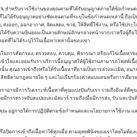
rk สำหรับการใช้งานของคุณตามที่ได้รับอนุญาตภายใต้ข้อกำหนดเหล
ที่ไม่ได้รับอนุญาตอย่างชัดเจนตามที่ระบุในข้อกำหนดเหล่านี้ ถือเป็
ย, ส่งออก, ออกอากาศ, จัดแสดง, ขาย, ให้สิทธิ์ใช้งาน, หรือใช้ปร
ไม่ได้รับความยินยอมเป็นลายลักษณ์อักษรล่วงหน้าจากเราหรือผู้ถื
ดที่ไม่ได้ระบุไว้ในเนื้อหาเหล่านั้นของเขา
ันในการคัดกรอง, ตรวจสอบ, ควบคุม, พิจารณา หรือแก้ไขเนื้อหาขอ
ุณเข้าใจและยอมรับว่า บริการนี้อนุญาตให้ผู้ใช้งานสามารถโพสต์เนื้อ
ั้น คุณอาจเข้าถึงหรือได้รับเนื้อหาที่อาจเป็นการล่วงละเมิด, อนาจ
ะสิทธิตามกฎหมายใด ๆ และไม่เรียกร้องค่าตอบแทนหรือการเยียวยาใ
าอาจมีการวิเคราะห์เนื้อหาที่คุณแบ่งปันกับเรา รวมถึงอีเมล์ที่คุ
การตรวจจับสแปมและมัลแวร์ รวมถึงเมื่อมีการส่ง, รับ และบันทึ
คุณ อยู่ภายใต้การปฏิบัติตามข้อกำหนดและนโยบายการใช้งาน แ
ปิดการเข้าถึงเนื้อหาได้ทุกเมื่อ ตามดุลยพินิจของเราโดยไม่ต้องแ