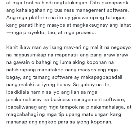
10 pinakamahusay na software sa pamamahala
at mga tool na hindi nagtutulungan. Dito pumapasok 
ng negosyo sa 2026
ang kahalagahan ng business management software. 
Ang mga platform na ito ay ginawa upang tulungan 
Mga pangunahing tampok ng nangungunang
kang panatilihing maayos at magkakaugnay ang lahat
software sa pamamahala ng negosyo
—mga proyekto, tao, at mga proseso.
Paraan ng pagpili ng tamang software para sa
Kahit ikaw man ay isang may-ari ng maliit na negosyo 
pamamahala ng negosyo
na nagsusumikap na mapanatili ang pang-araw-araw 
Mga kasalukuyang uso at hinaharap na
na gawain o bahagi ng lumalaking koponan na 
pananaw
nahihirapang mapatakbo nang maayos ang mga 
bagay, ang tamang software ay makapagpapadali 
Konklusyon
nang malaki sa iyong buhay. Sa gabay na ito, 
ipakikilala namin sa iyo ang ilan sa mga 
Mga Madalas Itanong
pinakamahusay na business management software, 
ipapaliwanag ang mga tampok na pinakamahalaga, at 
magbabahagi ng mga tip upang matulungan kang 
mahanap ang angkop para sa iyong koponan.