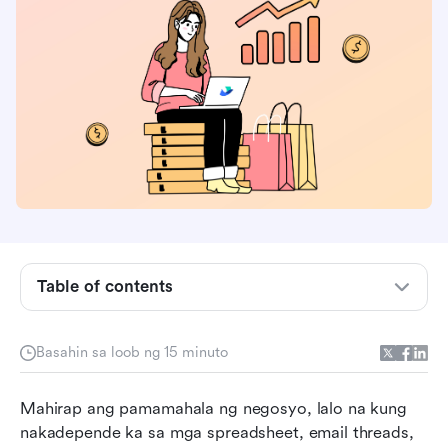
Kung paano namin sinusuri ang software
Ano ang software para sa pamamahala ng
negosyo?
Mga pangunahing benepisyo ng software sa
pamamahala ng negosyo
Table of contents
Mga uri ng software sa pamamahala ng
negosyo
Basahin sa loob ng 15 minuto
Pinakamahusay na software sa pamamahala ng
Mahirap ang pamamahala ng negosyo, lalo na kung 
negosyo sa isang sulyap
nakadepende ka sa mga spreadsheet, email threads, 