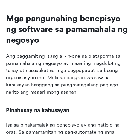
Mga pangunahing benepisyo 
ng software sa pamamahala ng 
negosyo
Ang paggamit ng isang all-in-one na plataporma sa 
pamamahala ng negosyo ay maaaring magdulot ng 
tunay at nasusukat na mga pagpapabuti sa buong 
organisasyon mo. Mula sa pang-araw-araw na 
kahusayan hanggang sa pangmatagalang paglago, 
narito ang maaari mong asahan:
Pinahusay na kahusayan
Isa sa pinakamalaking benepisyo ay ang natipid na 
oras. Sa pamamagitan ng pag-automate ng mga 