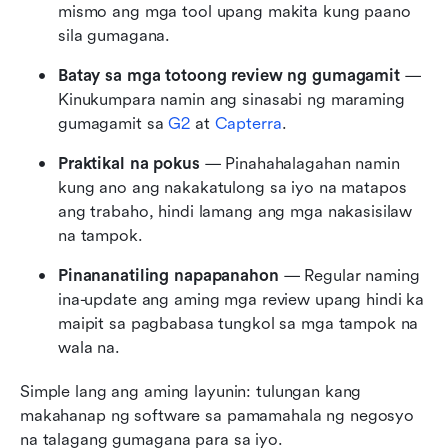
mismo ang mga tool upang makita kung paano 
sila gumagana.
Batay sa mga totoong review ng gumagamit
 — 
Kinukumpara namin ang sinasabi ng maraming 
gumagamit sa 
G2
 at 
Capterra
.
Praktikal na pokus
 — Pinahahalagahan namin 
kung ano ang nakakatulong sa iyo na matapos 
ang trabaho, hindi lamang ang mga nakasisilaw 
na tampok.
Pinananatiling napapanahon
 — Regular naming 
ina-update ang aming mga review upang hindi ka 
maipit sa pagbabasa tungkol sa mga tampok na 
wala na.
Simple lang ang aming layunin: tulungan kang 
makahanap ng software sa pamamahala ng negosyo 
na talagang gumagana para sa iyo.