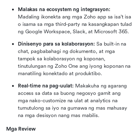
Malakas na ecosystem ng integrasyon:
Madaling ikonekta ang mga Zoho app sa isa't isa 
o isama sa mga third-party na kasangkapan tulad 
ng Google Workspace, Slack, at Microsoft 365.
Dinisenyo para sa kolaborasyon:
 Sa built-in na 
chat, pagbabahagi ng dokumento, at mga 
tampok sa kolaborasyon ng koponan, 
tinutulungan ng Zoho One ang iyong koponan na 
manatiling konektado at produktibo.
Real-time na pag-uulat:
 Makakuha ng agarang 
access sa data sa buong negosyo gamit ang 
mga nako-customize na ulat at analytics na 
tumutulong sa iyo na gumawa ng mas mahusay 
na mga desisyon nang mas mabilis.
Mga Review