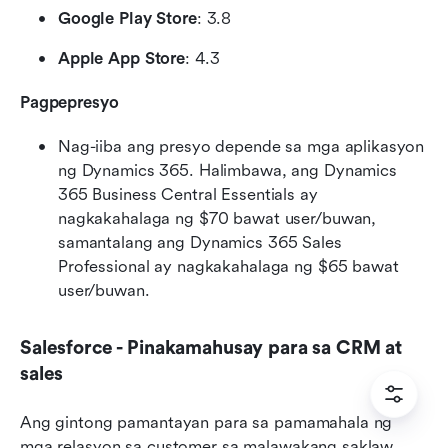
Google Play Store
: 3.8
Apple App Store
: 4.3
Pagpepresyo
Nag-iiba ang presyo depende sa mga aplikasyon 
ng Dynamics 365. Halimbawa, ang Dynamics 
365 Business Central Essentials ay 
nagkakahalaga ng $70 bawat user/buwan, 
samantalang ang Dynamics 365 Sales 
Professional ay nagkakahalaga ng $65 bawat 
user/buwan.
Salesforce - Pinakamahusay para sa CRM at 
sales
Ang gintong pamantayan para sa pamamahala ng 
mga relasyon sa customer sa malawakang saklaw, 