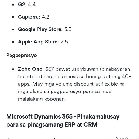
G2
: 4.4
Capterra
: 4.2
Google Play Store
: 3.5
Apple App Store
: 2.5
Pagpepresyo
Zoho One
: $37 bawat user/buwan (binabayaran 
taun-taon) para sa access sa buong suite ng 40+ 
apps. May mga volume discount at flexible na 
mga plano sa pagpepresyo para sa mas 
malalaking koponan.
Microsoft Dynamics 365 - Pinakamahusay 
para sa pinagsamang ERP at CRM