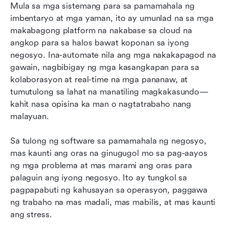
Mula sa mga sistemang para sa pamamahala ng 
imbentaryo at mga yaman, ito ay umunlad na sa mga 
makabagong platform na nakabase sa cloud na 
angkop para sa halos bawat koponan sa iyong 
negosyo. Ina-automate nila ang mga nakakapagod na 
gawain, nagbibigay ng mga kasangkapan para sa 
kolaborasyon at real-time na mga pananaw, at 
tumutulong sa lahat na manatiling magkakasundo—
kahit nasa opisina ka man o nagtatrabaho nang 
malayuan.
Sa tulong ng software sa pamamahala ng negosyo, 
mas kaunti ang oras na ginugugol mo sa pag-aayos 
ng mga problema at mas marami ang oras para 
palaguin ang iyong negosyo. Ito ay tungkol sa 
pagpapabuti ng kahusayan sa operasyon, paggawa 
ng trabaho na mas madali, mas mabilis, at mas kaunti 
ang stress.