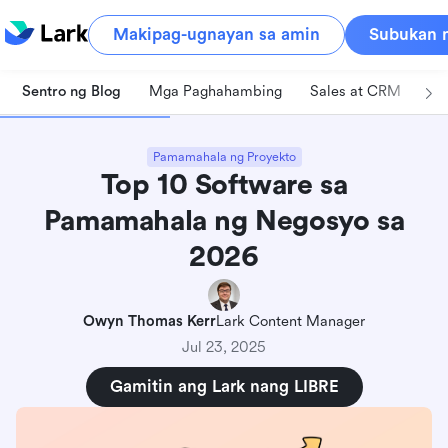
Makipag-ugnayan sa amin
Subukan n
Sentro ng Blog
Mga Paghahambing
Sales at CRM
Pa
Pamamahala ng Proyekto
Top 10 Software sa
Pamamahala ng Negosyo sa
2026
Owyn Thomas Kerr
Lark Content Manager
Jul 23, 2025
Gamitin ang Lark nang LIBRE