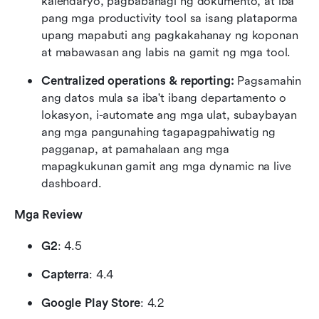
kalendaryo, pagbabahagi ng dokumento, at iba 
pang mga productivity tool sa isang plataporma 
upang mapabuti ang pagkakahanay ng koponan 
at mabawasan ang labis na gamit ng mga tool.
Centralized operations & reporting:
 Pagsamahin 
ang datos mula sa iba't ibang departamento o 
lokasyon, i-automate ang mga ulat, subaybayan 
ang mga pangunahing tagapagpahiwatig ng 
pagganap, at pamahalaan ang mga 
mapagkukunan gamit ang mga dynamic na live 
dashboard.
Mga Review
G2
: 4.5
Capterra
: 4.4
Google Play Store
: 4.2