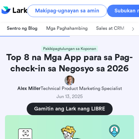
Makipag-ugnayan sa amin
Subukan n
Sentro ng Blog
Mga Paghahambing
Sales at CRM
Pa
Pakikipagtulungan sa Koponan
Top 8 na Mga App para sa Pag-
check-in sa Negosyo sa 2026
Alex Miller
Technical Product Marketing Specialist
Jun 13, 2025
Gamitin ang Lark nang LIBRE