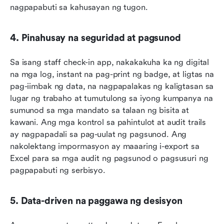
nagpapabuti sa kahusayan ng tugon.
4. Pinahusay na seguridad at pagsunod
Sa isang staff check-in app, nakakakuha ka ng digital 
na mga log, instant na pag-print ng badge, at ligtas na 
pag-iimbak ng data, na nagpapalakas ng kaligtasan sa 
lugar ng trabaho at tumutulong sa iyong kumpanya na 
sumunod sa mga mandato sa talaan ng bisita at 
kawani. Ang mga kontrol sa pahintulot at audit trails 
ay nagpapadali sa pag-uulat ng pagsunod. Ang 
nakolektang impormasyon ay maaaring i-export sa 
Excel para sa mga audit ng pagsunod o pagsusuri ng 
pagpapabuti ng serbisyo.
5. Data-driven na paggawa ng desisyon