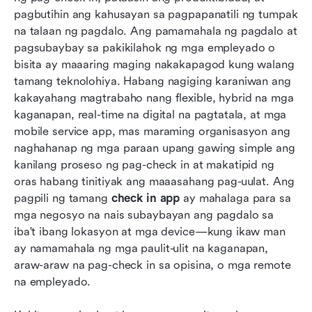
pagbutihin ang kahusayan sa pagpapanatili ng tumpak 
Mga Madalas Itanong
na talaan ng pagdalo. Ang pamamahala ng pagdalo at 
pagsubaybay sa pakikilahok ng mga empleyado o 
Konklusyon
bisita ay maaaring maging nakakapagod kung walang 
May kaugnayang pagbasa
tamang teknolohiya. Habang nagiging karaniwan ang 
kakayahang magtrabaho nang flexible, hybrid na mga 
kaganapan, real-time na digital na pagtatala, at mga 
mobile service app, mas maraming organisasyon ang 
naghahanap ng mga paraan upang gawing simple ang 
kanilang proseso ng pag-check in at makatipid ng 
oras habang tinitiyak ang maaasahang pag-uulat. Ang 
pagpili ng tamang 
check in app
 ay mahalaga para sa 
mga negosyo na nais subaybayan ang pagdalo sa 
iba't ibang lokasyon at mga device—kung ikaw man 
ay namamahala ng mga paulit-ulit na kaganapan, 
araw-araw na pag-check in sa opisina, o mga remote 
na empleyado.