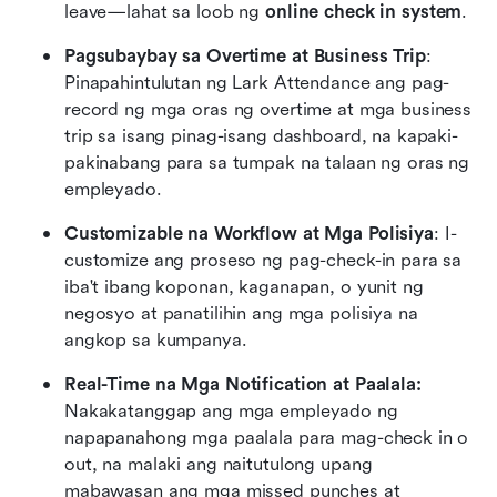
leave—lahat sa loob ng 
online check in system
.
Pagsubaybay sa Overtime at Business Trip
: 
Pinapahintulutan ng Lark Attendance ang pag-
record ng mga oras ng overtime at mga business 
trip sa isang pinag-isang dashboard, na kapaki-
pakinabang para sa tumpak na talaan ng oras ng 
empleyado.
Customizable na Workflow at Mga Polisiya
: I-
customize ang proseso ng pag-check-in para sa 
iba't ibang koponan, kaganapan, o yunit ng 
negosyo at panatilihin ang mga polisiya na 
angkop sa kumpanya.
Real-Time na Mga Notification at Paalala:
Nakakatanggap ang mga empleyado ng 
napapanahong mga paalala para mag-check in o 
out, na malaki ang naitutulong upang 
mabawasan ang mga missed punches at 