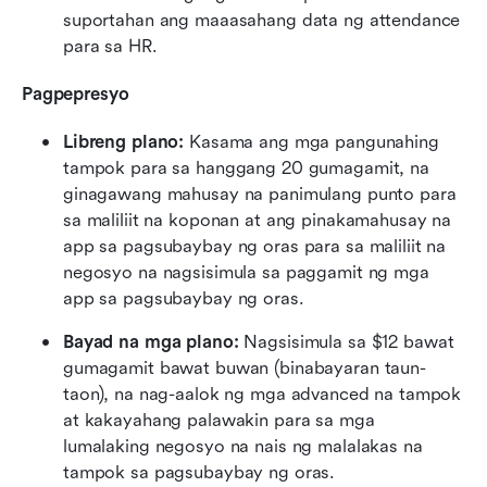
suportahan ang maaasahang data ng attendance 
para sa HR.
Pagpepresyo
Libreng plano:
 Kasama ang mga pangunahing 
tampok para sa hanggang 20 gumagamit, na 
ginagawang mahusay na panimulang punto para 
sa maliliit na koponan at ang pinakamahusay na 
app sa pagsubaybay ng oras para sa maliliit na 
negosyo na nagsisimula sa paggamit ng mga 
app sa pagsubaybay ng oras.
Bayad na mga plano:
 Nagsisimula sa $12 bawat 
gumagamit bawat buwan (binabayaran taun-
taon), na nag-aalok ng mga advanced na tampok 
at kakayahang palawakin para sa mga 
lumalaking negosyo na nais ng malalakas na 
tampok sa pagsubaybay ng oras.