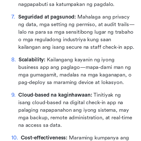
nagpapabuti sa katumpakan ng pagdalo.
Seguridad at pagsunod:
 Mahalaga ang privacy 
ng data, mga setting ng permiso, at audit trails—
lalo na para sa mga sensitibong lugar ng trabaho 
o mga reguladong industriya kung saan 
kailangan ang isang secure na staff check-in app.
Scalability:
 Kailangang kayanin ng iyong 
business app ang paglago—mapa-dami man ng 
mga gumagamit, madalas na mga kaganapan, o 
pag-deploy sa maraming device at lokasyon.
Cloud-based na kaginhawaan:
 Tinitiyak ng 
isang cloud-based na digital check-in app na 
palaging napapanahon ang iyong sistema, may 
mga backup, remote administration, at real-time 
na access sa data.
Cost-effectiveness:
 Maraming kumpanya ang 