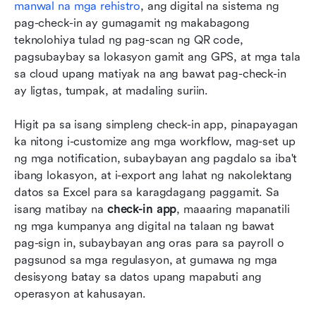
manwal na mga rehistro
, ang digital na sistema ng 
pag-check-in ay gumagamit ng makabagong 
teknolohiya tulad ng pag-scan ng QR code, 
pagsubaybay sa lokasyon gamit ang GPS, at mga tala 
sa cloud upang matiyak na ang bawat pag-check-in 
ay ligtas, tumpak, at madaling suriin.
Higit pa sa isang simpleng check-in app, pinapayagan 
ka nitong i-customize ang mga workflow, mag-set up 
ng mga notification, subaybayan ang pagdalo sa iba't 
ibang lokasyon, at i-export ang lahat ng nakolektang 
datos sa Excel para sa karagdagang paggamit. Sa 
isang matibay na 
check-in app
, maaaring mapanatili 
ng mga kumpanya ang digital na talaan ng bawat 
pag-sign in, subaybayan ang oras para sa payroll o 
pagsunod sa mga regulasyon, at gumawa ng mga 
desisyong batay sa datos upang mapabuti ang 
operasyon at kahusayan.