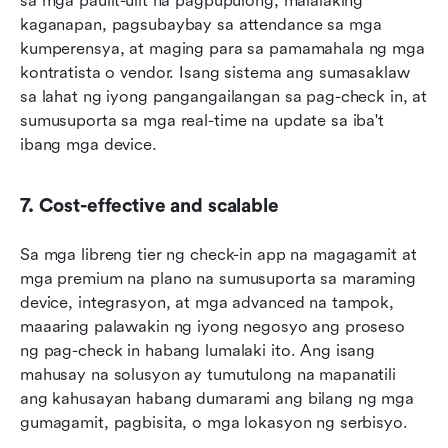
sa mga paulit-ulit na pagpupulong, malalaking 
kaganapan, pagsubaybay sa attendance sa mga 
kumperensya, at maging para sa pamamahala ng mga 
kontratista o vendor. Isang sistema ang sumasaklaw 
sa lahat ng iyong pangangailangan sa pag-check in, at 
sumusuporta sa mga real-time na update sa iba't 
ibang mga device.
7. Cost-effective and scalable
Sa mga libreng tier ng check-in app na magagamit at 
mga premium na plano na sumusuporta sa maraming 
device, integrasyon, at mga advanced na tampok, 
maaaring palawakin ng iyong negosyo ang proseso 
ng pag-check in habang lumalaki ito. Ang isang 
mahusay na solusyon ay tumutulong na mapanatili 
ang kahusayan habang dumarami ang bilang ng mga 
gumagamit, pagbisita, o mga lokasyon ng serbisyo.