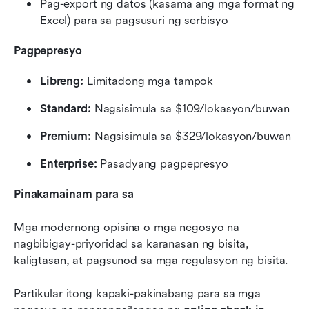
Pag-export ng datos (kasama ang mga format ng 
Excel) para sa pagsusuri ng serbisyo
Pagpepresyo
Libreng:
 Limitadong mga tampok
Standard:
 Nagsisimula sa $109/lokasyon/buwan
Premium:
 Nagsisimula sa $329/lokasyon/buwan
Enterprise:
 Pasadyang pagpepresyo
Pinakamainam para sa
Mga modernong opisina o mga negosyo na 
nagbibigay-priyoridad sa karanasan ng bisita, 
kaligtasan, at pagsunod sa mga regulasyon ng bisita.
Partikular itong kapaki-pakinabang para sa mga 