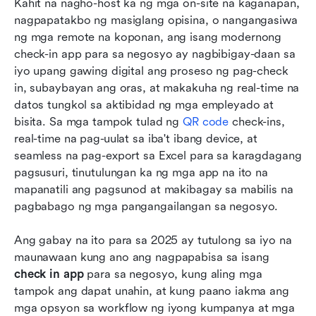
Kahit na nagho-host ka ng mga on-site na kaganapan, 
nagpapatakbo ng masiglang opisina, o nangangasiwa 
ng mga remote na koponan, ang isang modernong 
check-in app para sa negosyo ay nagbibigay-daan sa 
iyo upang gawing digital ang proseso ng pag-check 
in, subaybayan ang oras, at makakuha ng real-time na 
datos tungkol sa aktibidad ng mga empleyado at 
bisita. Sa mga tampok tulad ng 
QR code
 check-ins, 
real-time na pag-uulat sa iba't ibang device, at 
seamless na pag-export sa Excel para sa karagdagang 
pagsusuri, tinutulungan ka ng mga app na ito na 
mapanatili ang pagsunod at makibagay sa mabilis na 
pagbabago ng mga pangangailangan sa negosyo.
Ang gabay na ito para sa 2025 ay tutulong sa iyo na 
maunawaan kung ano ang nagpapabisa sa isang 
check in app
 para sa negosyo, kung aling mga 
tampok ang dapat unahin, at kung paano iakma ang 
mga opsyon sa workflow ng iyong kumpanya at mga 