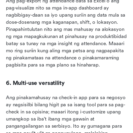
Ang pag-export ng attendance data sa Excel o ang 
pag-visualize nito sa mga in-app dashboard ay 
nagbibigay-daan sa iyo upang suriin ang data mula sa 
dose-dosenang mga kaganapan, shift, o lokasyon. 
Pinapahintulutan nito ang mas mahusay na alokasyon 
ng mga mapagkukunan at pinahusay na produktibidad 
batay sa tunay na mga insight ng attendance. Maaari 
mo ring suriin kung aling mga petsa ang nagpapakita 
ng pinakamataas na attendance o pinakamaraming 
pagbisita para sa mga plano sa hinaharap.
6. Multi-use versatility
Ang pinakamahusay na check-in app para sa negosyo 
ay nagsisilbi bilang higit pa sa isang tool para sa pag-
check in sa opisina; maaari itong i-customize upang 
umangkop sa iba't ibang mga gawain at 
pangangailangan sa serbisyo. Ito ay gumagana para 