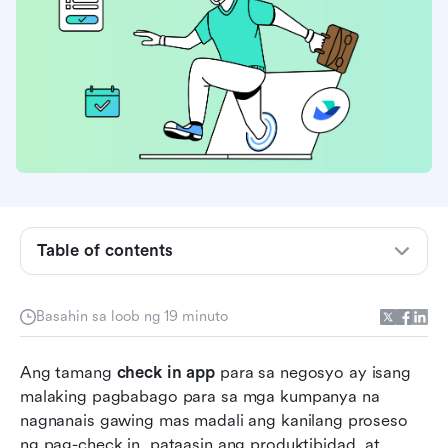
Ano ang check-in app para sa negosyo?
Paano pumili ng tamang check-in app para sa
iyong negosyo
Table of contents
Mga pangunahing benepisyo ng paggamit ng
isang check-in app
Basahin sa loob ng 19 minuto
Pinakamahusay na mga app para sa pag-check-
Ang tamang 
in sa isang sulyap
check in app
 para sa negosyo ay isang 
malaking pagbabago para sa mga kumpanya na 
8 Nangungunang mga app para sa pag-check-in
nagnanais gawing mas madali ang kanilang proseso 
ng negosyo sa 2026
ng pag-check in, pataasin ang produktibidad, at 