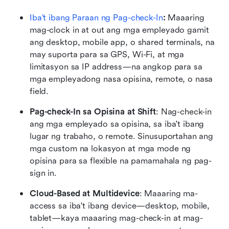
Iba’t ibang Paraan ng Pag-check-In
:
 Maaaring 
mag-clock in at out ang mga empleyado gamit 
ang desktop, mobile app, o shared terminals, na 
may suporta para sa GPS, Wi-Fi, at mga 
limitasyon sa IP address—na angkop para sa 
mga empleyadong nasa opisina, remote, o nasa 
field.
Pag-check-In sa Opisina at Shift
: Nag-check-in 
ang mga empleyado sa opisina, sa iba't ibang 
lugar ng trabaho, o remote. Sinusuportahan ang 
mga custom na lokasyon at mga mode ng 
opisina para sa flexible na pamamahala ng pag-
sign in.
Cloud-Based at Multidevice
: Maaaring ma-
access sa iba't ibang device—desktop, mobile, 
tablet—kaya maaaring mag-check-in at mag-