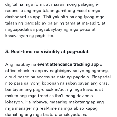
digital na mga form, at maaari mong palaging i-
reconcile ang mga talaan gamit ang Excel o mga 
dashboard sa app. Tinitiyak nito na ang iyong mga 
talaan ng pagdalo ay palaging tama at ma-audit, at 
nagpapadali sa pagsubaybay ng mga petsa at 
kasaysayan ng pagbisita.
3. Real-time na visibility at pag-uulat
Ang matibay na 
event attendance tracking app
 o 
office check-in app ay nagbibigay sa iyo ng agarang, 
cloud-based na access sa data ng pagdalo. Pinapadali 
nito para sa iyong koponan na subaybayan ang oras, 
bantayan ang pag-check in/out ng mga kawani, at 
makita ang mga trend sa iba't ibang device o 
lokasyon. Halimbawa, maaaring makatanggap ang 
mga manager ng real-time na mga abiso kapag 
dumating ang mga bisita o empleyado, na 