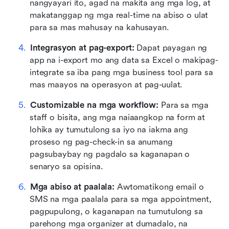
nangyayari ito, agad na makita ang mga log, at 
makatanggap ng mga real-time na abiso o ulat 
para sa mas mahusay na kahusayan.
Integrasyon at pag-export:
 Dapat payagan ng 
app na i-export mo ang data sa Excel o makipag-
integrate sa iba pang mga business tool para sa 
mas maayos na operasyon at pag-uulat.
Customizable na mga workflow:
 Para sa mga 
staff o bisita, ang mga naiaangkop na form at 
lohika ay tumutulong sa iyo na iakma ang 
proseso ng pag-check-in sa anumang 
pagsubaybay ng pagdalo sa kaganapan o 
senaryo sa opisina.
Mga abiso at paalala:
 Awtomatikong email o 
SMS na mga paalala para sa mga appointment, 
pagpupulong, o kaganapan na tumutulong sa 
parehong mga organizer at dumadalo, na 