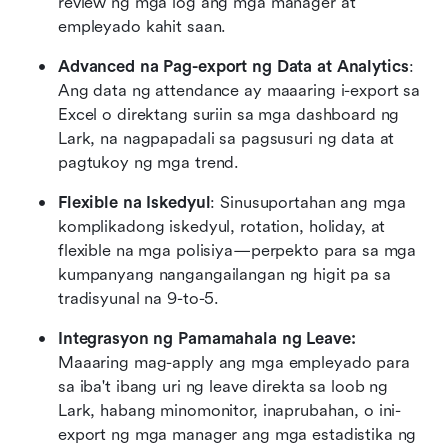
review ng mga log ang mga manager at 
empleyado kahit saan.
Advanced na Pag-export ng Data at Analytics
: 
Ang data ng attendance ay maaaring i-export sa 
Excel o direktang suriin sa mga dashboard ng 
Lark, na nagpapadali sa pagsusuri ng data at 
pagtukoy ng mga trend.
Flexible na Iskedyul
: Sinusuportahan ang mga 
komplikadong iskedyul, rotation, holiday, at 
flexible na mga polisiya—perpekto para sa mga 
kumpanyang nangangailangan ng higit pa sa 
tradisyunal na 9-to-5.
Integrasyon ng Pamamahala ng Leave:
Maaaring mag-apply ang mga empleyado para 
sa iba't ibang uri ng leave direkta sa loob ng 
Lark, habang minomonitor, inaprubahan, o ini-
export ng mga manager ang mga estadistika ng 