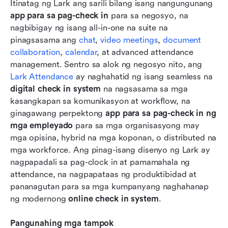
Itinatag ng Lark ang sarili bilang isang nangungunang 
app para sa pag-check in
 para sa negosyo, na 
nagbibigay ng isang all-in-one na suite na 
pinagsasama ang 
chat
, 
video meetings
, 
document 
collaboration
, 
calendar
, at advanced attendance 
management. Sentro sa alok ng negosyo nito, ang 
Lark Attendance
 ay naghahatid ng isang seamless na 
digital check in system
 na nagsasama sa mga 
kasangkapan sa komunikasyon at workflow, na 
ginagawang perpektong 
app para sa pag-check in ng 
mga empleyado
 para sa mga organisasyong may 
mga opisina, hybrid na mga koponan, o distributed na 
mga workforce. Ang pinag-isang disenyo ng Lark ay 
nagpapadali sa pag-clock in at pamamahala ng 
attendance, na nagpapataas ng produktibidad at 
pananagutan para sa mga kumpanyang naghahanap 
ng modernong 
online check in system
.
Pangunahing mga tampok