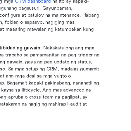
ng mga 
CRM dashboard
 na ito ay kapaki-
ngguhang pagsusuri. Gayunpaman, 
onfigure at patuloy na maintenance. Habang 
 folder, o espasyo, nagiging mas 
at maaaring mawalan ng katumpakan kung 
tibidad ng gawain
: Nakakatulong ang mga 
a trabaho sa pamamagitan ng pag-trigger ng 
 gawain, gaya ng pag-update ng status, 
iso. Sa mga setup ng CRM, madalas gumamit 
pat ang mga deal sa mga yugto o 
p. Bagama’t kapaki-pakinabang, nananatiling 
kaysa sa lifecycle. Ang mas advanced na 
ag-apruba o cross-team na paglipat, ay 
takaran na nagiging mahirap i-audit at 