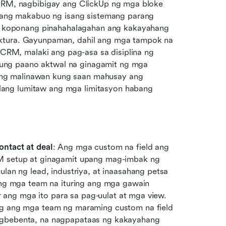
 CRM, nagbibigay ang ClickUp ng mga bloke 
ng makabuo ng isang sistemang parang 
koponang pinahahalagahan ang kakayahang 
ktura. Gayunpaman, dahil ang mga tampok na 
g CRM, malaki ang pag-asa sa disiplina ng 
ng paano aktwal na ginagamit ng mga 
ng malinawan kung saan mahusay ang 
ang lumitaw ang mga limitasyon habang 
ntact at deal
: Ang mga custom na field ang 
 setup at ginagamit upang mag-imbak ng 
an ng lead, industriya, at inaasahang petsa 
ng mga team na ituring ang mga gawain 
r ang mga ito para sa pag-uulat at mga view. 
g ang mga team ng maraming custom na field 
gbebenta, na nagpapataas ng kakayahang 