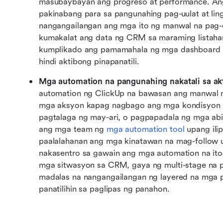
masubaybayan ang progreso at performance. A
pakinabang para sa pangunahing pag-uulat at li
nangangailangan ang mga ito ng manwal na pag-c
kumakalat ang data ng CRM sa maraming listahan,
kumplikado ang pamamahala ng mga dashboard 
hindi aktibong pinapanatili.
Mga automation na pangunahing nakatali sa ak
automation ng ClickUp na bawasan ang manwal n
mga aksyon kapag nagbago ang mga kondisyon ng
pagtalaga ng may-ari, o pagpapadala ng mga ab
ang mga team ng 
mga automation tool
 upang ili
paalalahanan ang mga kinatawan na mag-follow u
nakasentro sa gawain ang mga automation na ito 
mga sitwasyon sa CRM, gaya ng multi-stage na p
madalas na nangangailangan ng layered na mga pa
panatilihin sa paglipas ng panahon.