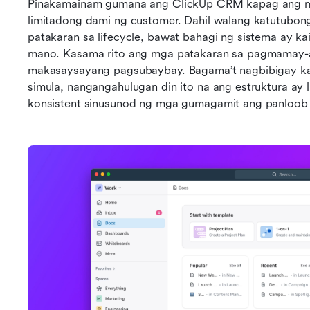
Pinakamainam gumana ang ClickUp CRM kapag ang mga
limitadong dami ng customer. Dahil walang katutubo
patakaran sa lifecycle, bawat bahagi ng sistema ay ka
mano. Kasama rito ang mga patakaran sa pagmamay-ari,
makasaysayang pagsubaybay. Bagama’t nagbibigay kap
simula, nangangahulugan din ito na ang estruktura a
konsistent sinusunod ng mga gumagamit ang panloob