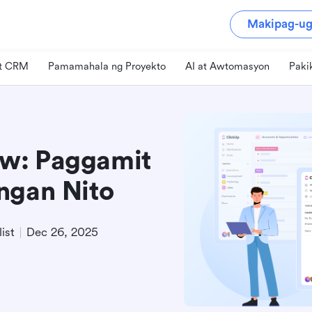
Makipag-ug
at CRM
Pamamahala ng Proyekto
AI at Awtomasyon
Paki
w: Paggamit
ngan Nito
ist
Dec 26, 2025