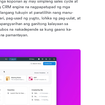
 koponan ay may simpleng sales cycle at 
ng CRM engine na nagpapatupad ng mga 
ilangang tukuyin at panatilihin nang manu-
 pag-usad ng yugto, lohika ng pag-uulat, at 
angyarihan ang ganitong kalayaan sa 
y lubos na nakadepende sa kung gaano ka-
 na pamantayan.