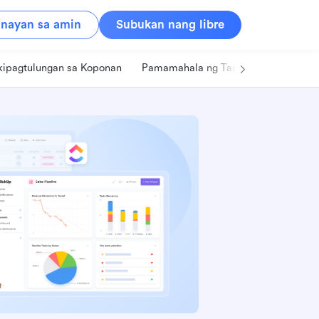
nayan sa amin
Subukan nang libre
kipagtulungan sa Koponan
Pamamahala ng Tao
Retail
Pa