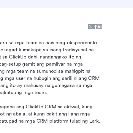
 para sa mga team na nais mag-eksperimento 
 agad kumakapit sa isang tradisyunal na 
sa ClickUp dahil nangangako ito ng 
ag-setup gamit ang pamilyar na mga 
 ang mga team na sumunod sa mahigpit na 
 mga user na hubugin ang sarili nilang CRM 
yaang ito ay mahusay na gumagana sa mga 
a nakatuong mga team. 
magana ang ClickUp CRM sa aktwal, kung 
ot ng abala, at kung bakit ang ilang mga 
apatupad na mga CRM platform tulad ng Lark.