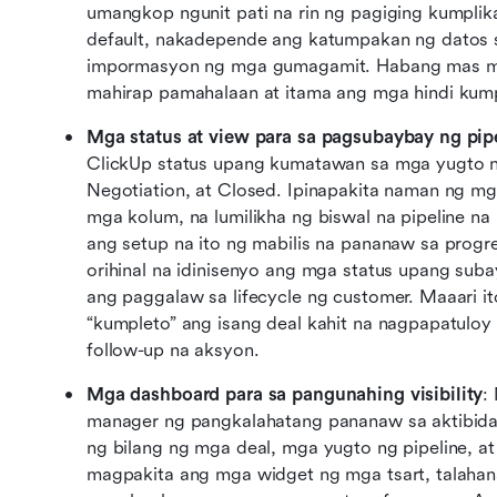
umangkop ngunit pati na rin ng pagiging kumplika
default, nakadepende ang katumpakan ng datos s
impormasyon ng mga gumagamit. Habang mas ma
mahirap pamahalaan at itama ang mga hindi kumpl
Mga status at view para sa pagsubaybay ng pip
ClickUp status upang kumatawan sa mga yugto ng
Negotiation, at Closed. Ipinapakita naman ng mga
mga kolum, na lumilikha ng biswal na pipeline n
ang setup na ito ng mabilis na pananaw sa progr
orihinal na idinisenyo ang mga status upang sub
ang paggalaw sa lifecycle ng customer. Maaari it
“kumpleto” ang isang deal kahit na nagpapatuloy
follow-up na aksyon. 
Mga dashboard para sa pangunahing visibility
:
manager ng pangkalahatang pananaw sa aktibi
ng bilang ng mga deal, mga yugto ng pipeline, at
magpakita ang mga widget ng mga tsart, talahana