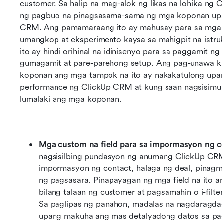
customer. Sa halip na mag-alok ng likas na lohika ng
ng pagbuo na pinagsasama-sama ng mga koponan upa
CRM. Ang pamamaraang ito ay mahusay para sa mga 
umangkop at eksperimento kaysa sa mahigpit na istru
ito ay hindi orihinal na idinisenyo para sa paggamit n
gumagamit at pare-parehong setup. Ang pag-unawa ku
koponan ang mga tampok na ito ay nakakatulong upa
performance ng ClickUp CRM at kung saan nagsisimul
lumalaki ang mga koponan.
Mga custom na field para sa impormasyon ng co
nagsisilbing pundasyon ng anumang ClickUp CRM
impormasyon ng contact, halaga ng deal, pinagmul
ng pagsasara. Pinapayagan ng mga field na ito a
bilang talaan ng customer at pagsamahin o i-filte
Sa paglipas ng panahon, madalas na nagdaragda
upang makuha ang mas detalyadong datos sa pa