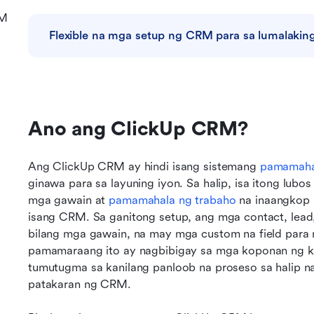
RM
Flexible na mga setup ng CRM para sa lumalaki
Ano ang ClickUp CRM?
Ang ClickUp CRM ay hindi isang sistemang 
pamamahal
ginawa para sa layuning iyon. Sa halip, isa itong lubo
mga gawain at 
pamamahala ng trabaho
 na inaangkop
isang CRM. Sa ganitong setup, ang mga contact, lead,
bilang mga gawain, na may mga custom na field para
pamamaraang ito ay nagbibigay sa mga koponan ng k
tumutugma sa kanilang panloob na proseso sa halip n
patakaran ng CRM.