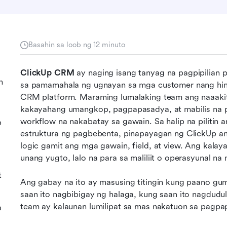
Basahin sa loob ng 12 minuto
ClickUp CRM
 ay naging isang tanyag na pagpipilian
n
sa pamamahala ng ugnayan sa mga customer nang hindi
CRM platform. Maraming lumalaking team ang naaakit 
kakayahang umangkop, pagpapasadya, at mabilis na p
workflow na nakabatay sa gawain. Sa halip na pilitin
p
estruktura ng pagbebenta, pinapayagan ng ClickUp ang
logic gamit ang mga gawain, field, at view. Ang kala
unang yugto, lalo na para sa maliliit o operasyunal n
t
Ang gabay na ito ay masusing titingin kung paano gu
saan ito nagbibigay ng halaga, kung saan ito nagdudul
team ay kalaunan lumilipat sa mas nakatuon sa pagp
a