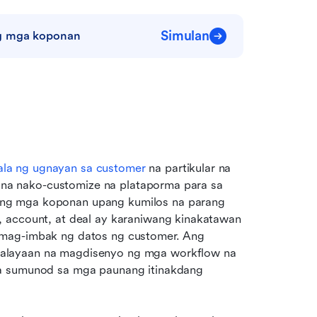
Simulan
ng mga koponan
a ng ugnayan sa customer
 na partikular na 
s na nako-customize na plataporma para sa 
 ng mga koponan upang kumilos na parang 
 account, at deal ay karaniwang kinakatawan 
 mag-imbak ng datos ng customer. Ang 
alayaan na magdisenyo ng mga workflow na 
a sumunod sa mga paunang itinakdang 