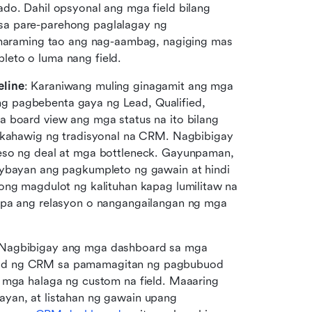
do. Dahil opsyonal ang mga field bilang 
a pare-parehong paglalagay ng 
raming tao ang nag-aambag, nagiging mas 
eto o luma nang field. 
eline
: Karaniwang muling ginagamit ang mga 
 pagbebenta gaya ng Lead, Qualified, 
 board view ang mga status na ito bilang 
a kahawig ng tradisyonal na CRM. Nagbibigay 
eso ng deal at mga bottleneck. Gayunpaman, 
aybayan ang pagkumpleto ng gawain at hindi 
ong magdulot ng kalituhan kapag lumilitaw na 
 pa ang relasyon o nangangailangan ng mga 
 Nagbibigay ang mga dashboard sa mga 
dad ng CRM sa pamamagitan ng pagbubuod 
 mga halaga ng custom na field. Maaaring 
yan, at listahan ng gawain upang 