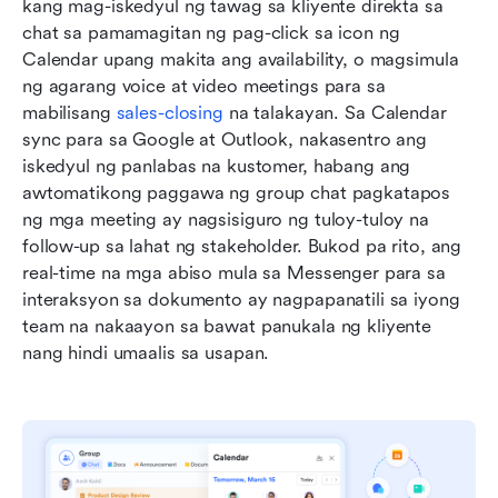
kang mag-iskedyul ng tawag sa kliyente direkta sa 
chat sa pamamagitan ng pag-click sa icon ng 
Calendar upang makita ang availability, o magsimula 
ng agarang voice at video meetings para sa 
mabilisang 
sales-closing
 na talakayan. Sa Calendar 
sync para sa Google at Outlook, nakasentro ang 
iskedyul ng panlabas na kustomer, habang ang 
awtomatikong paggawa ng group chat pagkatapos 
ng mga meeting ay nagsisiguro ng tuloy-tuloy na 
follow-up sa lahat ng stakeholder. Bukod pa rito, ang 
real-time na mga abiso mula sa Messenger para sa 
interaksyon sa dokumento ay nagpapanatili sa iyong 
team na nakaayon sa bawat panukala ng kliyente 
nang hindi umaalis sa usapan.