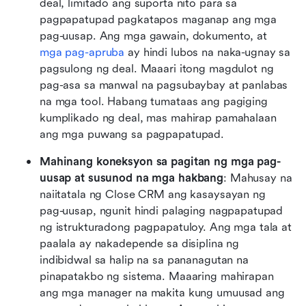
deal, limitado ang suporta nito para sa 
pagpapatupad pagkatapos maganap ang mga 
pag-uusap. Ang mga gawain, dokumento, at 
mga pag-apruba
 ay hindi lubos na naka-ugnay sa 
pagsulong ng deal. Maaari itong magdulot ng 
pag-asa sa manwal na pagsubaybay at panlabas 
na mga tool. Habang tumataas ang pagiging 
kumplikado ng deal, mas mahirap pamahalaan 
ang mga puwang sa pagpapatupad.
Mahinang koneksyon sa pagitan ng mga pag-
uusap at susunod na mga hakbang
: Mahusay na 
naiitatala ng Close CRM ang kasaysayan ng 
pag-uusap, ngunit hindi palaging nagpapatupad 
ng istrukturadong pagpapatuloy. Ang mga tala at 
paalala ay nakadepende sa disiplina ng 
indibidwal sa halip na sa pananagutan na 
pinapatakbo ng sistema. Maaaring mahirapan 
ang mga manager na makita kung umuusad ang 