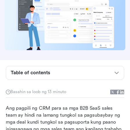
Ano ang Close CRM?
Isara ang mga tampok ng CRM na inaasahan ng
Table of contents
mga sales team
Maikling ipinaliwanag ang presyo ng Close
Basahin sa loob ng 13 minuto
CRM
Ang pagpili ng CRM para sa mga B2B SaaS sales 
Mga lakas na nagpapatingkad sa Close CRM
team ay hindi na lamang tungkol sa pagsubaybay ng 
Kung saan nagsisimulang maging limitado ang
mga deal kundi tungkol sa pagsuporta kung paano 
Close CRM
isinasagawa ng mga sales team ang kanilang trabaho 