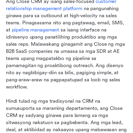
Ang Close CRM ay isang sales-focused 
customer 
relationship management platform
 na pangunahing 
ginawa para sa outbound at high-velocity na sales 
teams. Pinagsasama nito ang pagtawag, email, SMS, 
at 
pipeline management
 sa isang interface na 
idinisenyo upang panatilihing produktibo ang mga 
sales reps. Malawakang ginagamit ang Close ng mga 
B2B SaaS companies na umaasa sa mga SDR at AE 
teams upang magpatakbo ng pipeline sa 
pamamagitan ng proaktibong outreach. Ang disenyo 
nito ay nagbibigay-diin sa bilis, pagiging simple, at 
pang-araw-araw na pagpapatupad sa loob ng sales 
workflow.
Hindi tulad ng mga tradisyonal na CRM na 
sumusuporta sa maraming departamento, ang Close 
CRM ay sadyang ginawa para lamang sa mga 
sitwasyong nakatuon sa pagbebenta. Ang mga lead, 
deal, at aktibidad ay nakaayos upang mabawasan ang 