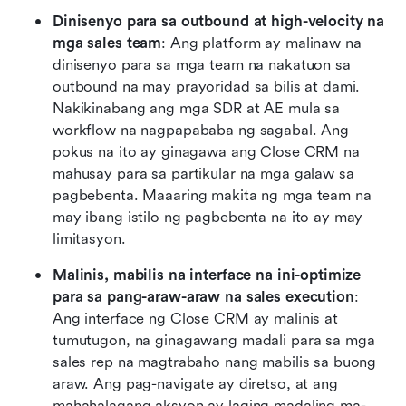
Dinisenyo para sa outbound at high-velocity na 
mga sales team
: Ang platform ay malinaw na 
dinisenyo para sa mga team na nakatuon sa 
outbound na may prayoridad sa bilis at dami. 
Nakikinabang ang mga SDR at AE mula sa 
workflow na nagpapababa ng sagabal. Ang 
pokus na ito ay ginagawa ang Close CRM na 
mahusay para sa partikular na mga galaw sa 
pagbebenta. Maaaring makita ng mga team na 
may ibang istilo ng pagbebenta na ito ay may 
limitasyon.
Malinis, mabilis na interface na ini-optimize 
para sa pang-araw-araw na sales execution
: 
Ang interface ng Close CRM ay malinis at 
tumutugon, na ginagawang madali para sa mga 
sales rep na magtrabaho nang mabilis sa buong 
araw. Ang pag-navigate ay diretso, at ang 
mahahalagang aksyon ay laging madaling ma-