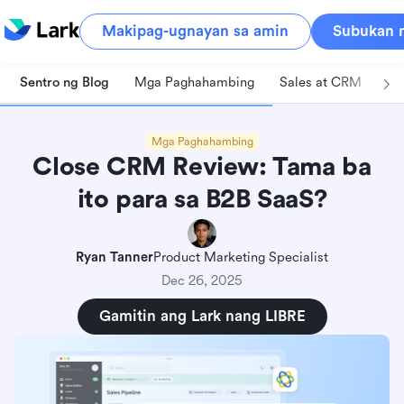
Makipag-ugnayan sa amin
Subukan n
Sentro ng Blog
Mga Paghahambing
Sales at CRM
Pa
Mga Paghahambing
Close CRM Review: Tama ba
ito para sa B2B SaaS?
Ryan Tanner
Product Marketing Specialist
Dec 26, 2025
Gamitin ang Lark nang LIBRE