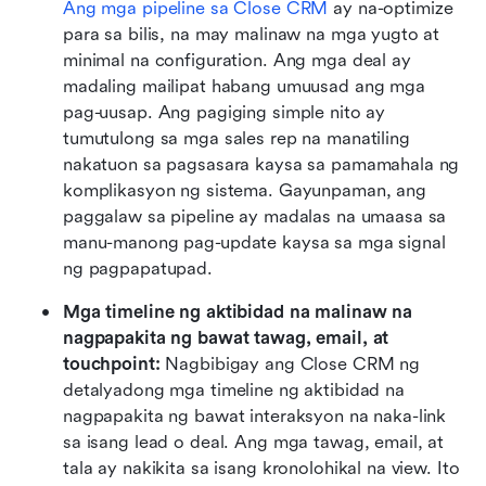
Ang mga pipeline sa Close CRM
 ay na-optimize 
para sa bilis, na may malinaw na mga yugto at 
minimal na configuration. Ang mga deal ay 
madaling mailipat habang umuusad ang mga 
pag-uusap. Ang pagiging simple nito ay 
tumutulong sa mga sales rep na manatiling 
nakatuon sa pagsasara kaysa sa pamamahala ng 
komplikasyon ng sistema. Gayunpaman, ang 
paggalaw sa pipeline ay madalas na umaasa sa 
manu-manong pag-update kaysa sa mga signal 
ng pagpapatupad.
Mga timeline ng aktibidad na malinaw na 
nagpapakita ng bawat tawag, email, at 
touchpoint:
 Nagbibigay ang Close CRM ng 
detalyadong mga timeline ng aktibidad na 
nagpapakita ng bawat interaksyon na naka-link 
sa isang lead o deal. Ang mga tawag, email, at 
tala ay nakikita sa isang kronolohikal na view. Ito 