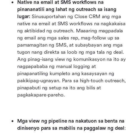
Native na email at SMS workflows na 
pinananatili ang lahat ng outreach sa isang 
lugar:
 Sinusuportahan ng Close CRM ang mga 
native na email at SMS workflows na nagkakaisa 
ng aktibidad ng outreach. Maaaring magpadala 
ng email ang mga sales rep, mag-follow up sa 
pamamagitan ng SMS, at subaybayan ang mga 
tugon nang direkta sa loob ng mga tala ng deal. 
Ang pinag-isang view ng komunikasyon na ito ay 
nagpapababa ng manual logging at 
pinapanatiling kumpleto ang kasaysayan ng 
pakikipag-ugnayan. Para sa high-touch outreach, 
pinapabuti ng setup na ito ang bilis at 
pagkakapare-pareho.
Mga view ng pipeline na nakatuon sa benta na 
dinisenyo para sa mabilis na paggalaw ng deal
: 