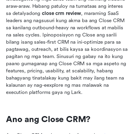
araw-araw. Habang patuloy na tumataas ang interes 
Mula sa outreach hanggang sa pagmamay-ari:
sa detalyadong 
close crm review
, maraming SaaS 
Bakit pinipili ng mga koponan ang Lark
leaders ang nagsusuri kung akma ba ang Close CRM 
sa kanilang outbound-heavy na workflows at mabilis 
Close CRM laban sa Lark: Lakas sa pagtawag
na sales cycles. Ipinoposisyon ng Close ang sarili 
laban sa linaw ng pagpapatupad
bilang isang sales-first CRM na ini-optimize para sa 
Konklusyon
pagtawag, outreach, at bilis kaysa sa koordinasyon sa 
pagitan ng mga team. Sinusuri ng gabay na ito kung 
Mga Madalas Itanong
paano gumaganap ang Close CRM sa mga aspeto ng 
features, pricing, usability, at scalability, habang 
Kaugnay na pagbasa
bahagyang tinatalakay kung bakit may ilang team na 
kalaunan ay nag-eexplore ng mas malawak na 
execution platforms gaya ng Lark.
Ano ang Close CRM?