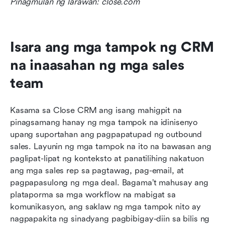
Pinagmulan ng larawan: close.com
Isara ang mga tampok ng CRM 
na inaasahan ng mga sales 
team
Kasama sa Close CRM ang isang mahigpit na 
pinagsamang hanay ng mga tampok na idinisenyo 
upang suportahan ang pagpapatupad ng outbound 
sales. Layunin ng mga tampok na ito na bawasan ang 
paglipat-lipat ng konteksto at panatilihing nakatuon 
ang mga sales rep sa pagtawag, pag-email, at 
pagpapasulong ng mga deal. Bagama’t mahusay ang 
plataporma sa mga workflow na mabigat sa 
komunikasyon, ang saklaw ng mga tampok nito ay 
nagpapakita ng sinadyang pagbibigay-diin sa bilis ng 