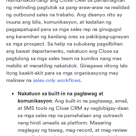
Namumukod-tangi ang Close CRM sa pamamagitan 
ng matinding pagtutok sa pang-araw-araw na realidad 
ng outbound sales na trabaho. Ang disenyo nito ay 
inuuna ang bilis, komunikasyon, at kadalian ng 
pagpapatupad para sa mga sales rep na ginugugol 
ang karamihan ng kanilang oras sa pakikipag-ugnayan 
sa mga prospect. Sa halip na subukang pagsilbihan 
ang bawat departamento, nakatuon ang Close sa 
pagtulong sa mga sales team na kumilos nang mas 
mabilis at manatiling nakatutok. Ginagawa nitong lalo 
itong kaakit-akit para sa mga organisasyong may 
malinaw na 
sales-only workflows
.
Nakatuon sa built-in na pagtawag at 
komunikasyon
: Ang built-in na pagtawag, email, 
at SMS tools ng Close CRM ay nagbibigay-daan 
sa mga sales rep na pamahalaan ang outreach 
nang hindi umaalis sa platform. Maaaring 
maglagay ng tawag, mag-record, at mag-review 