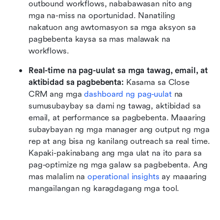
outbound workflows, nababawasan nito ang 
mga na-miss na oportunidad. Nanatiling 
nakatuon ang awtomasyon sa mga aksyon sa 
pagbebenta kaysa sa mas malawak na 
workflows.
Real-time na pag-uulat sa mga tawag, email, at 
aktibidad sa pagbebenta:
 Kasama sa Close 
CRM ang mga 
dashboard ng pag-uulat
 na 
sumusubaybay sa dami ng tawag, aktibidad sa 
email, at performance sa pagbebenta. Maaaring 
subaybayan ng mga manager ang output ng mga 
rep at ang bisa ng kanilang outreach sa real time. 
Kapaki-pakinabang ang mga ulat na ito para sa 
pag-optimize ng mga galaw sa pagbebenta. Ang 
mas malalim na 
operational insights
 ay maaaring 
mangailangan ng karagdagang mga tool.