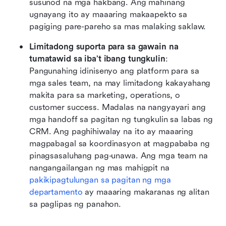
susunod na mga hakbang. Ang mahinang 
ugnayang ito ay maaaring makaapekto sa 
pagiging pare-pareho sa mas malaking saklaw.
Limitadong suporta para sa gawain na 
tumatawid sa iba’t ibang tungkulin
: 
Pangunahing idinisenyo ang platform para sa 
mga sales team, na may limitadong kakayahang 
makita para sa marketing, operations, o 
customer success. Madalas na nangyayari ang 
mga handoff sa pagitan ng tungkulin sa labas ng 
CRM. Ang paghihiwalay na ito ay maaaring 
magpabagal sa koordinasyon at magpababa ng 
pinagsasaluhang pag-unawa. Ang mga team na 
nangangailangan ng mas mahigpit na 
pakikipagtulungan sa pagitan ng mga 
departamento
 ay maaaring makaranas ng alitan 
sa paglipas ng panahon.