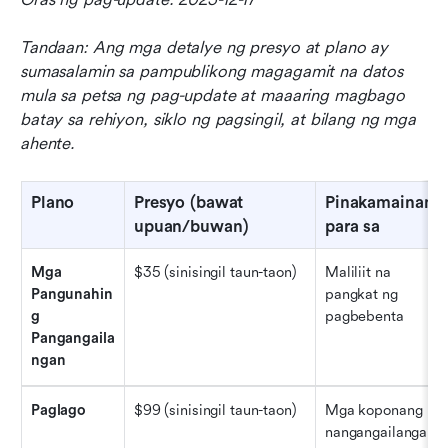
Tandaan: Ang mga detalye ng presyo at plano ay 
sumasalamin sa pampublikong magagamit na datos 
mula sa petsa ng pag-update at maaaring magbago 
batay sa rehiyon, siklo ng pagsingil, at bilang ng mga 
ahente.
Plano
Presyo (bawat 
Pinakamainam 
upuan/buwan)
para sa
Mga 
$35 (sinisingil taun-taon)
Maliliit na 
Pangunahin
pangkat ng 
g 
pagbebenta
Pangangaila
ngan
Paglago
$99 (sinisingil taun-taon)
Mga koponang 
nangangailangan 