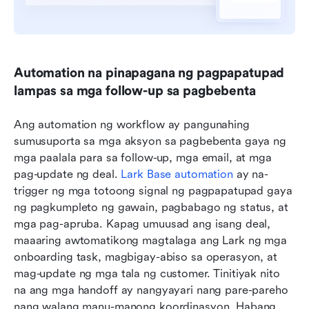
Automation na pinapagana ng pagpapatupad 
lampas sa mga follow-up sa pagbebenta
Ang automation ng workflow ay pangunahing 
sumusuporta sa mga aksyon sa pagbebenta gaya ng 
mga paalala para sa follow-up, mga email, at mga 
pag-update ng deal. 
Lark Base 
automation
 ay na-
trigger ng mga totoong signal ng pagpapatupad gaya 
ng pagkumpleto ng gawain, pagbabago ng status, at 
mga pag-apruba. Kapag umuusad ang isang deal, 
maaaring awtomatikong magtalaga ang Lark ng mga 
onboarding task, magbigay-abiso sa operasyon, at 
mag-update ng mga tala ng customer. Tinitiyak nito 
na ang mga handoff ay nangyayari nang pare-pareho 
nang walang manu-manong koordinasyon. Habang 