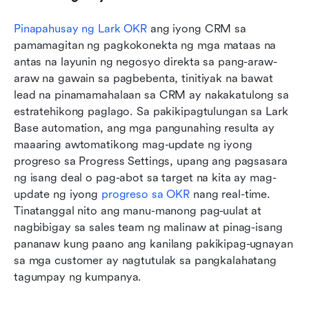
Pinapahusay ng Lark OKR
 ang iyong CRM sa 
pamamagitan ng pagkokonekta ng mga mataas na 
antas na layunin ng negosyo direkta sa pang-araw-
araw na gawain sa pagbebenta, tinitiyak na bawat 
lead na pinamamahalaan sa CRM ay nakakatulong sa 
estratehikong paglago. Sa pakikipagtulungan sa Lark 
Base automation, ang mga pangunahing resulta ay 
maaaring awtomatikong mag-update ng iyong 
progreso sa Progress Settings, upang ang pagsasara 
ng isang deal o pag-abot sa target na kita ay mag-
update ng iyong 
progreso sa OKR
 nang real-time. 
Tinatanggal nito ang manu-manong pag-uulat at 
nagbibigay sa sales team ng malinaw at pinag-isang 
pananaw kung paano ang kanilang pakikipag-ugnayan 
sa mga customer ay nagtutulak sa pangkalahatang 
tagumpay ng kumpanya.