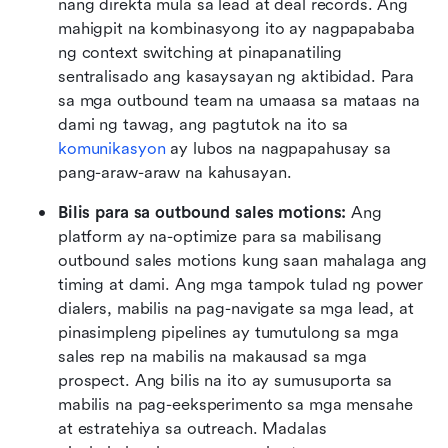
nang direkta mula sa lead at deal records. Ang 
mahigpit na kombinasyong ito ay nagpapababa 
ng context switching at pinapanatiling 
sentralisado ang kasaysayan ng aktibidad. Para 
sa mga outbound team na umaasa sa mataas na 
dami ng tawag, ang pagtutok na ito sa 
komunikasyon
 ay lubos na nagpapahusay sa 
pang-araw-araw na kahusayan.
Bilis para sa outbound sales motions: 
Ang 
platform ay na-optimize para sa mabilisang 
outbound sales motions kung saan mahalaga ang 
timing at dami. Ang mga tampok tulad ng power 
dialers, mabilis na pag-navigate sa mga lead, at 
pinasimpleng pipelines ay tumutulong sa mga 
sales rep na mabilis na makausad sa mga 
prospect. Ang bilis na ito ay sumusuporta sa 
mabilis na pag-eeksperimento sa mga mensahe 
at estratehiya sa outreach. Madalas 