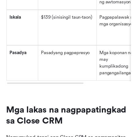
ng awtomasyon
Iskala
$139 (sinisingil taun-taon)
Pagpapalawak ng 
mga organisasyon
Pasadya
Pasadyang pagpepresyo
Mga koponan na 
may 
kumplikadong 
pangangailangan
Mga lakas na nagpapatingkad 
sa Close CRM