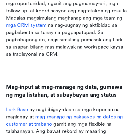
mga oportunidad, ngunit ang pagmamay-ari, mga 
follow-up, at koordinasyon ang nagtatakda ng resulta. 
Madalas magsimulang maghanap ang mga team ng 
mga CRM system
 na nag-uugnay ng aktibidad sa 
pagbebenta sa tunay na pagpapatupad. Sa 
pagbabagong ito, nagsisimulang pumasok ang Lark 
sa usapan bilang mas malawak na workspace kaysa 
sa tradisyonal na CRM.
Mag-input at mag-manage ng data, gumawa 
ng mga listahan, at subaybayan ang status
Lark Base
 ay nagbibigay-daan sa mga koponan na 
maglagay at 
mag-manage ng nakaayos na datos ng 
customer at trabaho
 gamit ang mga flexible na 
talahanayan. Ang bawat rekord ay maaaring 