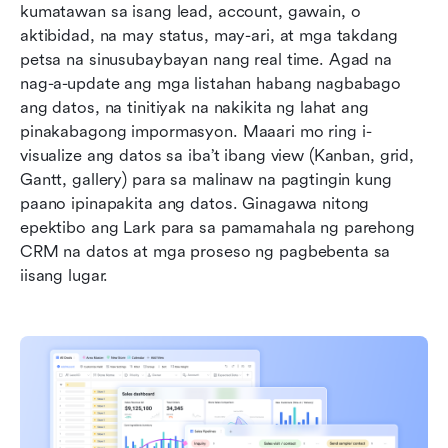
kumatawan sa isang lead, account, gawain, o 
aktibidad, na may status, may-ari, at mga takdang 
petsa na sinusubaybayan nang real time. Agad na 
nag-a-update ang mga listahan habang nagbabago 
ang datos, na tinitiyak na nakikita ng lahat ang 
pinakabagong impormasyon. Maaari mo ring i-
visualize ang datos sa iba’t ibang view (Kanban, grid, 
Gantt, gallery) para sa malinaw na pagtingin kung 
paano ipinapakita ang datos. Ginagawa nitong 
epektibo ang Lark para sa pamamahala ng parehong 
CRM na datos at mga proseso ng pagbebenta sa 
iisang lugar.