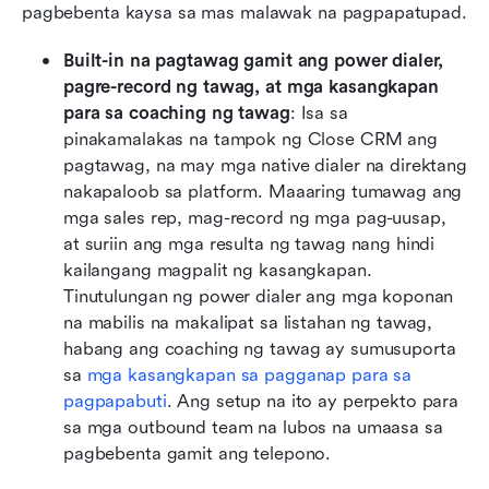
pagbebenta kaysa sa mas malawak na pagpapatupad.
Built-in na pagtawag gamit ang power dialer, 
pagre-record ng tawag, at mga kasangkapan 
para sa coaching ng tawag
: Isa sa 
pinakamalakas na tampok ng Close CRM ang 
pagtawag, na may mga native dialer na direktang 
nakapaloob sa platform. Maaaring tumawag ang 
mga sales rep, mag-record ng mga pag-uusap, 
at suriin ang mga resulta ng tawag nang hindi 
kailangang magpalit ng kasangkapan. 
Tinutulungan ng power dialer ang mga koponan 
na mabilis na makalipat sa listahan ng tawag, 
habang ang coaching ng tawag ay sumusuporta 
sa 
mga kasangkapan sa pagganap para sa 
pagpapabuti
. Ang setup na ito ay perpekto para 
sa mga outbound team na lubos na umaasa sa 
pagbebenta gamit ang telepono.