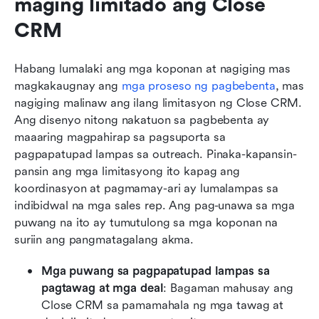
maging limitado ang Close 
CRM
Habang lumalaki ang mga koponan at nagiging mas 
magkakaugnay ang 
mga proseso ng pagbebenta
, mas 
nagiging malinaw ang ilang limitasyon ng Close CRM. 
Ang disenyo nitong nakatuon sa pagbebenta ay 
maaaring magpahirap sa pagsuporta sa 
pagpapatupad lampas sa outreach. Pinaka-kapansin-
pansin ang mga limitasyong ito kapag ang 
koordinasyon at pagmamay-ari ay lumalampas sa 
indibidwal na mga sales rep. Ang pag-unawa sa mga 
puwang na ito ay tumutulong sa mga koponan na 
suriin ang pangmatagalang akma.
Mga puwang sa pagpapatupad lampas sa 
pagtawag at mga deal
: Bagaman mahusay ang 
Close CRM sa pamamahala ng mga tawag at 