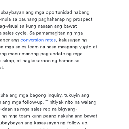
 subaybayan ang mga oportunidad habang 
—mula sa paunang paghahanap ng prospect 
ag-visualisa kung nasaan ang bawat 
a sales cycle. Sa pamamagitan ng mga 
nager ang 
conversion rates
, kalusugan ng 
a sa mga sales team na nasa maagang yugto at 
ang manu-manong pag-update ng mga 
sisikap, at nagkakaroon ng hamon sa 
t.
ha ang mga bagong inquiry, tukuyin ang 
ang mga follow-up. Tinitiyak nito na walang 
-daan sa mga sales rep na bigyang-
og ng mga team kung paano nakuha ang bawat 
ubaybayan ang kasaysayan ng follow-up. 