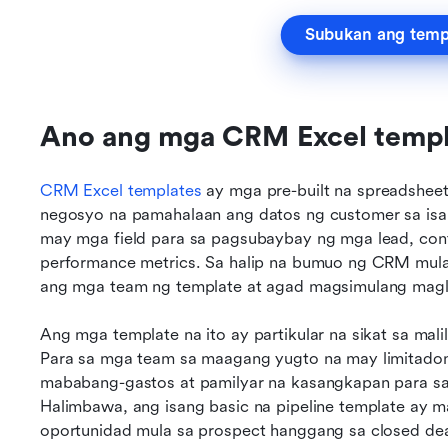
Subukan ang templ
Ano ang mga CRM Excel templ
CRM Excel templates
 ay mga pre-built na spreadshee
negosyo na pamahalaan ang datos ng customer sa isan
may mga field para sa pagsubaybay ng mga lead, conta
performance metrics. Sa halip na bumuo ng CRM mula
ang mga team ng template at agad magsimulang mag
Ang mga template na ito ay partikular na sikat sa malili
Para sa mga team sa maagang yugto na may limitadong
mababang-gastos at pamilyar na kasangkapan para sa 
Halimbawa, ang isang basic na pipeline template ay 
oportunidad mula sa prospect hanggang sa closed dea