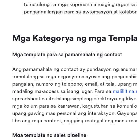
tumutulong sa mga koponan na maging organisado,
pangangailangan para sa awtomasyon at kolabor
Mga Kategorya ng mga Templa
Mga template para sa pamamahala ng contact
Ang pamamahala ng contact ay pundasyon ng anuman
tumutulong sa mga negosyo na ayusin ang pangunahin
pangalan, numero ng telepono, email, at tala, upang 
madaling ma-access sa isang lugar. Para sa 
maliliit n
spreadsheet na ito bilang simpleng direktoryo ng kl
mga kolum para sa kaarawan, kagustuhan sa komunikas
upang gawing mas personal ang interaksyon. Gayunpa
libo ang mga contact, nagiging matagal ang manu-man
Mga template ng sales pipeline