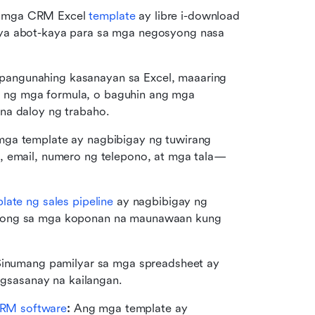
 mga CRM Excel 
template
 ay libre i-download 
ya abot-kaya para sa mga negosyong nasa 
angunahing kasanayan sa Excel, maaaring 
ng mga formula, o baguhin ang mga 
na daloy ng trabaho.
ga template ay nagbibigay ng tuwirang 
, email, numero ng telepono, at mga tala—
ate ng sales pipeline
 ay nagbibigay ng 
ulong sa mga koponan na maunawaan kung 
inumang pamilyar sa mga spreadsheet ay 
sasanay na kailangan.
RM software
: 
Ang mga template ay 