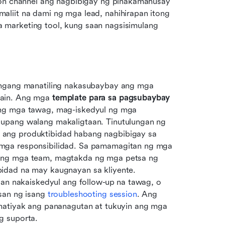
ion channel ang nagbibigay ng pinakamahusay 
liit na dami ng mga lead, nahihirapan itong 
marketing tool, kung saan nagsisimulang 
angang manatiling nakasubaybay ang mga 
ain. Ang mga 
template para sa pagsubaybay 
 ng mga tawag, mag-iskedyul ng mga 
upang walang makaligtaan. Tinutulungan ng 
ang produktibidad habang nagbibigay sa 
mga responsibilidad. Sa pamamagitan ng mga 
ang mga team, magtakda ng mga petsa ng 
idad na may kaugnayan sa kliyente. 
lan nakaiskedyul ang follow-up na tawag, o 
san ng isang 
troubleshooting session
. Ang 
matiyak ang pananagutan at tukuyin ang mga 
g suporta.