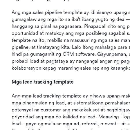
Ang mga sales pipeline template ay idinisenyo upang
gumagalaw ang mga ito sa iba’t ibang yugto ng deal
hanggang sa pinal na pagsasara. Pinapadali nito ang p
oportunidad at matukoy ang mga posibleng sagabal s
template na ito, mabilis na masusuri ng mga sales ma
pipeline, at tinatayang kita. Lalo itong mahalaga par
hindi pa gumagamit ng CRM software. Gayunpaman, 
probabilidad at pagtataya ay nangangailangan ng pag
kolaborasyon kapag maraming sales rep ang kasangko
Mga lead tracking template
Ang mga lead tracking template ay ginawa upang maku
mga pinagmulan ng lead, at sistematikong pamahalaan 
potensyal na customer ang makakalusot at nagbibigay
priyoridad ang mga de-kalidad na lead. Maaaring i-l
lead—gaya ng mula sa mga ad, referral, o event—at s