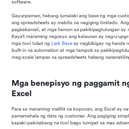
software.
Gayunpaman, habang lumalaki ang base ng mga custo
ang spreadsheets ay mabilis na nagiging limitado. A
pagkakamali, at mga hamon sa pakikipagtulungan ay 
Kaya’t maraming negosyo ang kalaunan ay nag-u-upg
mga tool tulad ng 
Lark Base
 ay nagbibigay ng handa n
built-in na automation at mga tampok sa pakikipagtu
mag-scale lampas sa spreadsheets habang nananatilin
Mga benepisyo ng paggamit n
Excel
Para sa maraming maliliit na koponan, ang Excel ay na
pamamahala ng data ng customer. Ang pagiging simple 
kapaki-pakinabang na tool bago lumipat sa mas adv