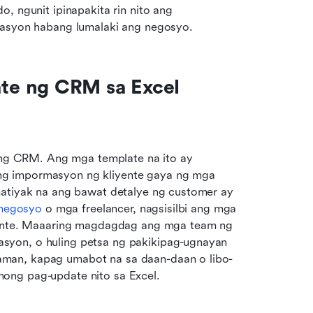
 ngunit ipinapakita rin nito ang 
asyon habang lumalaki ang negosyo.
te ng CRM sa Excel
g CRM. Ang mga template na ito ay 
g impormasyon ng kliyente gaya ng mga 
matiyak na ang bawat detalye ng customer ay 
a negosyo
 o mga freelancer, nagsisilbi ang mga 
iyente. Maaaring magdagdag ang mga team ng 
yon, o huling petsa ng pakikipag-ugnayan 
man, kapag umabot na sa daan-daan o libo-
ong pag-update nito sa Excel.