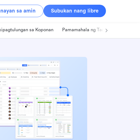
nayan sa amin
Subukan nang libre
kipagtulungan sa Koponan
Pamamahala ng Tao
Retail
Pa