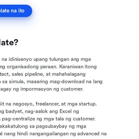
ate na ito
ate?
t na idinisenyo upang tulungan ang mga 
g organisadong paraan. Karaniwan itong 
ct, sales pipeline, at mahahalagang 
 sa simula, maaaring mag-download na lang 
lagay ng impormasyon ng customer.
it na negosyo, freelancer, at mga startup. 
 badyet, nag-aalok ang Excel ng 
pag-centralize ng mga tala ng customer. 
makakatulong sa pagsubaybay ng mga 
l nang hindi nangangailangan ng advanced na 