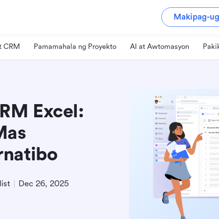
Makipag-ug
at CRM
Pamamahala ng Proyekto
AI at Awtomasyon
Paki
RM Excel:
Mas
rnatibo
ist
Dec 26, 2025