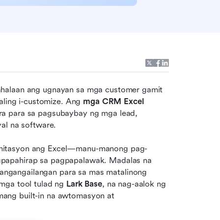
ahalaan ang ugnayan sa mga customer gamit 
aling i-customize. Ang 
mga CRM Excel 
ra para sa pagsubaybay ng mga lead, 
al na software.
imitasyon ang Excel—manu-manong pag-
papahirap sa pagpapalawak. Madalas na 
ngangailangan para sa mas matalinong 
mga tool tulad ng 
Lark Base
, na nag-aalok ng 
ang built-in na awtomasyon at 