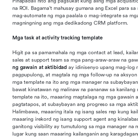
Pinapadali nito ang pagsukat kung aling mga acquisit
na ROI. Bagama’t mahusay gumana ang Excel para sa ma
mag-automate ng mga paalala o mag-integrate sa mga 
magningning ang mga dedikadong CRM platform.
Mga task at activity tracking template
Higit pa sa pamamahala ng mga contact at lead, kail
sales at support team sa mga pang-araw-araw na gaw
ng gawain at aktibidad
 ay idinisenyo upang mag-log
pagpupulong, at magtala ng mga follow-up na aksyon 
mga template na ito ang mga manager na subaybayan 
bawat kinatawan ng malinaw na pananaw sa kanilang 
template na ito, maaaring magtalaga ng mga gawain 
pagtatapos, at subaybayan ang progreso sa mga aktib
Halimbawa, maaaring itala ng isang sales rep kung kai
maaaring irekord ng isang support agent ang kinalaba
ganitong visibility ay tumutulong sa mga manager na 
lugar kung saan maaaring kailanganin ang karagdagan