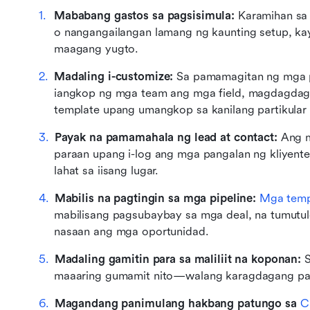
Mababang gastos sa pagsisimula: 
Karamihan sa
o nangangailangan lamang ng kaunting setup, ka
maagang yugto.
Madaling i-customize: 
Sa pamamagitan ng mga p
iangkop ng mga team ang mga field, magdagdag 
template upang umangkop sa kanilang partikular 
Payak na pamamahala ng lead at contact: 
Ang m
paraan upang i-log ang mga pangalan ng kliyente
lahat sa iisang lugar.
Mabilis na pagtingin sa mga pipeline: 
Mga templ
mabilisang pagsubaybay sa mga deal, na tumut
nasaan ang mga oportunidad.
Madaling gamitin para sa maliliit na koponan: 
S
maaaring gumamit nito—walang karagdagang pag
Magandang panimulang hakbang patungo sa 
C