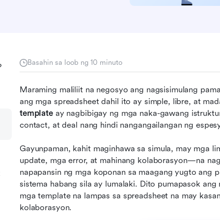
Basahin sa loob ng 10 minuto
?
Maraming maliliit na negosyo ang nagsisimulang pam
ang mga spreadsheet dahil ito ay simple, libre, at mad
template
 ay nagbibigay ng mga naka-gawang istruktu
contact, at deal nang hindi nangangailangan ng espesy
Gayunpaman, kahit maginhawa sa simula, may mga l
update, mga error, at mahinang kolaborasyon—na nag
napapansin ng mga koponan sa maagang yugto ang pa
k
sistema habang sila ay lumalaki. Dito pumapasok ang 
mga template na lampas sa spreadsheet na may kasam
kolaborasyon.