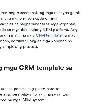
mer, ang pamamahala ng mga relasyon gamit 
ng manu-manong pag-update, mga 
madalas na nagpapabagal sa mga koponan. 
rade sa mga dedikadong CRM platform. Ang 
ang gamitin na 
mga CRM template
 na may 
lungan, na tumutulong sa mga koponan na 
g simple ang proseso.
g mga CRM template sa 
tural na panimulang punto para sa 
at accessibility nito ay ginagawa itong 
anced na mga CRM system.