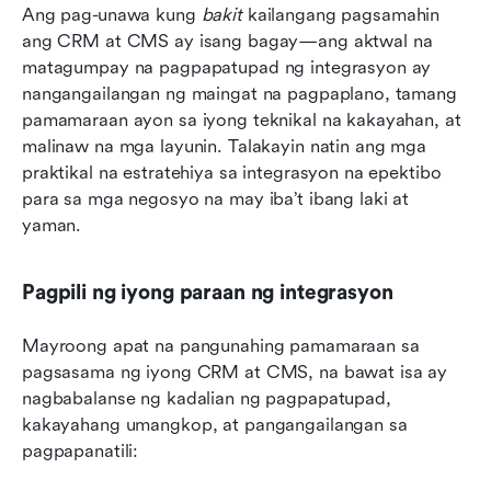
Ang pag-unawa kung 
bakit
 kailangang pagsamahin 
ang CRM at CMS ay isang bagay—ang aktwal na 
matagumpay na pagpapatupad ng integrasyon ay 
nangangailangan ng maingat na pagpaplano, tamang 
pamamaraan ayon sa iyong teknikal na kakayahan, at 
malinaw na mga layunin. Talakayin natin ang mga 
praktikal na estratehiya sa integrasyon na epektibo 
para sa mga negosyo na may iba’t ibang laki at 
yaman.
Pagpili ng iyong paraan ng integrasyon
Mayroong apat na pangunahing pamamaraan sa 
pagsasama ng iyong CRM at CMS, na bawat isa ay 
nagbabalanse ng kadalian ng pagpapatupad, 
kakayahang umangkop, at pangangailangan sa 
pagpapanatili: