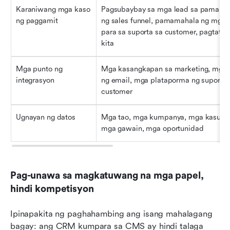
Karaniwang mga kaso 
Pagsubaybay sa mga lead sa pamamag
ng paggamit
ng sales funnel, pamamahala ng mga ti
para sa suporta sa customer, pagtataya
kita
Mga punto ng 
Mga kasangkapan sa marketing, mga s
integrasyon
ng email, mga plataporma ng suporta s
customer
Ugnayan ng datos
Mga tao, mga kumpanya, mga kasundu
mga gawain, mga oportunidad
Pag-unawa sa magkatuwang na mga papel, 
hindi kompetisyon
Ipinapakita ng paghahambing ang isang mahalagang 
bagay: ang CRM kumpara sa CMS ay hindi talaga 