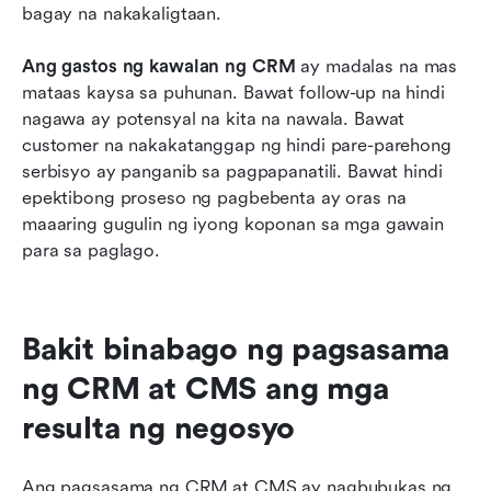
bagay na nakakaligtaan.
Ang gastos ng kawalan ng CRM
 ay madalas na mas 
mataas kaysa sa puhunan. Bawat follow-up na hindi 
nagawa ay potensyal na kita na nawala. Bawat 
customer na nakakatanggap ng hindi pare-parehong 
serbisyo ay panganib sa pagpapanatili. Bawat hindi 
epektibong proseso ng pagbebenta ay oras na 
maaaring gugulin ng iyong koponan sa mga gawain 
para sa paglago.
Bakit binabago ng pagsasama 
ng CRM at CMS ang mga 
resulta ng negosyo
Ang pagsasama ng CRM at CMS ay nagbubukas ng 