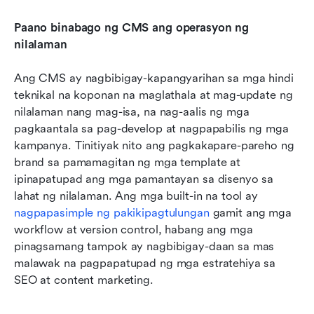
Paano binabago ng CMS ang operasyon ng 
nilalaman
Ang CMS ay nagbibigay-kapangyarihan sa mga hindi 
teknikal na koponan na maglathala at mag-update ng 
nilalaman nang mag-isa, na nag-aalis ng mga 
pagkaantala sa pag-develop at nagpapabilis ng mga 
kampanya. Tinitiyak nito ang pagkakapare-pareho ng 
brand sa pamamagitan ng mga template at 
ipinapatupad ang mga pamantayan sa disenyo sa 
lahat ng nilalaman. Ang mga built-in na tool ay 
nagpapasimple ng pakikipagtulungan
 gamit ang mga 
workflow at version control, habang ang mga 
pinagsamang tampok ay nagbibigay-daan sa mas 
malawak na pagpapatupad ng mga estratehiya sa 
SEO at content marketing.