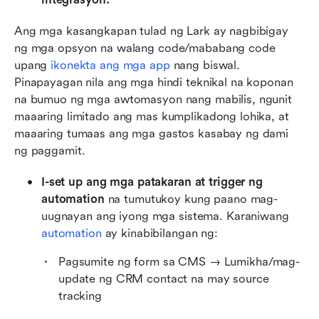
Ang mga kasangkapan tulad ng Lark ay nagbibigay 
ng mga opsyon na walang code/mababang code 
upang 
ikonekta ang mga app
 nang biswal. 
Pinapayagan nila ang mga hindi teknikal na koponan 
na bumuo ng mga awtomasyon nang mabilis, ngunit 
maaaring limitado ang mas kumplikadong lohika, at 
maaaring tumaas ang mga gastos kasabay ng dami 
ng paggamit.
I-set up ang mga patakaran at trigger ng 
automation
 na tumutukoy kung paano mag-
uugnayan ang iyong mga sistema. Karaniwang 
automation
 ay kinabibilangan ng:
Pagsumite ng form sa CMS → Lumikha/mag-
update ng CRM contact na may source 
tracking