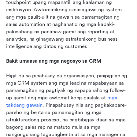
touchpoint upang mapanatili ang kaalaman ng 
institusyon. Awtomatikong isinasagawa ng system 
ang mga paulit-ulit na gawain sa pamamagitan ng 
sales automation at naghahatid ng mga kapaki-
pakinabang na pananaw gamit ang reporting at 
analytics, na ginagawang estratehikong business 
intelligence ang datos ng customer.
Bakit umaasa ang mga negosyo sa CRM
Higit pa sa pinahusay na organisasyon, pinipigilan ng 
mga CRM system ang mga lead na mapabayaan sa 
pamamagitan ng pagtiyak ng napapanahong follow-
up gamit ang mga awtomatikong paalala at 
mga 
takdang gawain
. Pinapahusay nila ang pagkakapare-
pareho ng benta sa pamamagitan ng mga 
istrukturadong proseso, na nagbibigay-daan sa mga 
bagong sales rep na matuto mula sa mga 
nangungunang tagapagbenta at sa mga manager na 