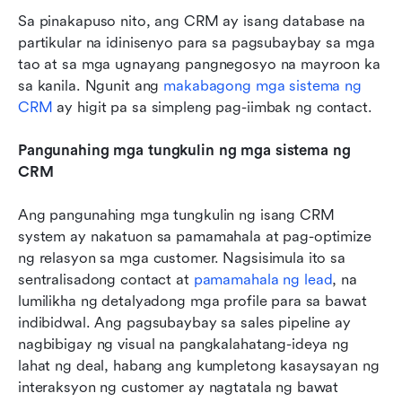
Sa pinakapuso nito, ang CRM ay isang database na 
partikular na idinisenyo para sa pagsubaybay sa mga 
tao at sa mga ugnayang pangnegosyo na mayroon ka 
sa kanila. Ngunit ang 
makabagong mga sistema ng 
CRM
 ay higit pa sa simpleng pag-iimbak ng contact.
Pangunahing mga tungkulin ng mga sistema ng 
CRM
Ang pangunahing mga tungkulin ng isang CRM 
system ay nakatuon sa pamamahala at pag-optimize 
ng relasyon sa mga customer. Nagsisimula ito sa 
sentralisadong contact at 
pamamahala ng lead
, na 
lumilikha ng detalyadong mga profile para sa bawat 
indibidwal. Ang pagsubaybay sa sales pipeline ay 
nagbibigay ng visual na pangkalahatang-ideya ng 
lahat ng deal, habang ang kumpletong kasaysayan ng 
interaksyon ng customer ay nagtatala ng bawat 