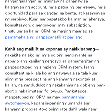
nangangailangan ng malinaw na pananaw sa 
kalagayan ng account, mga petsa ng pag-renew, mga 
oportunidad para sa dagdag na benta, at kasaysayan 
ng serbisyo. Kung nagpapatakbo ka man ng ahensya, 
konsultasyon, o negosyong may subscription, 
tinutulungan ka ng CRM na maging maagap sa 
pamamahala ng pagpapanatili at paglago
.
Kahit ang maliliit na koponan ay nakikinabang
—
nakakita na ako ng mga solong negosyante na 
nabago ang kanilang negosyo sa pamamagitan ng 
pagpapatupad ng simpleng CRM system. Isang 
consultant na kilala ko ang nawawala sa tala kung 
aling mga prospect na ang kanyang nakontak at 
kailan, na nagdudulot ng nakakahiya na dobleng pag-
abot o nakalimutang follow-up. Pagkatapos 
magpatupad ng CRM na may 
pangunahing 
awtomasyon
, kapansin-pansing gumanda ang 
kanyang proposal-to-closing rate dahil wala nang 