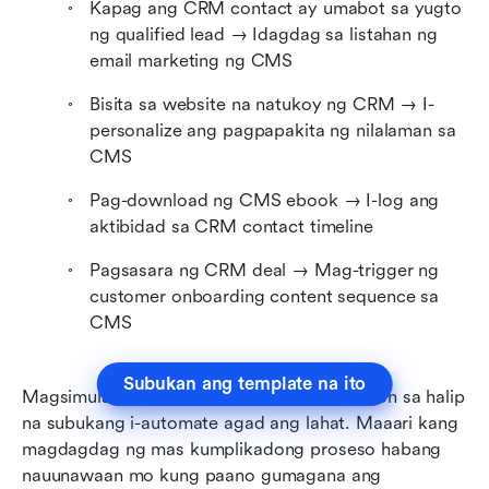
Kapag ang CRM contact ay umabot sa yugto 
ng qualified lead → Idagdag sa listahan ng 
email marketing ng CMS
Bisita sa website na natukoy ng CRM → I-
personalize ang pagpapakita ng nilalaman sa 
CMS
Pag-download ng CMS ebook → I-log ang 
aktibidad sa CRM contact timeline
Pagsasara ng CRM deal → Mag-trigger ng 
customer onboarding content sequence sa 
CMS
Subukan ang template na ito
Magsimula sa mga mahahalagang automation sa halip 
na subukang i-automate agad ang lahat. Maaari kang 
magdagdag ng mas kumplikadong proseso habang 
nauunawaan mo kung paano gumagana ang 