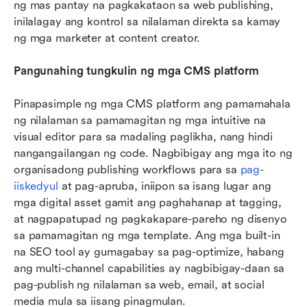
ng mas pantay na pagkakataon sa web publishing, 
inilalagay ang kontrol sa nilalaman direkta sa kamay 
ng mga marketer at content creator.
Pangunahing tungkulin ng mga CMS platform
Pinapasimple ng mga CMS platform ang pamamahala 
ng nilalaman sa pamamagitan ng mga intuitive na 
visual editor para sa madaling paglikha, nang hindi 
nangangailangan ng code. Nagbibigay ang mga ito ng 
organisadong publishing workflows para sa 
pag-
iiskedyul
 at pag-apruba, iniipon sa isang lugar ang 
mga digital asset gamit ang paghahanap at tagging, 
at nagpapatupad ng pagkakapare-pareho ng disenyo 
sa pamamagitan ng mga template. Ang mga built-in 
na SEO tool ay gumagabay sa pag-optimize, habang 
ang multi-channel capabilities ay nagbibigay-daan sa 
pag-publish ng nilalaman sa web, email, at social 
media mula sa iisang pinagmulan.