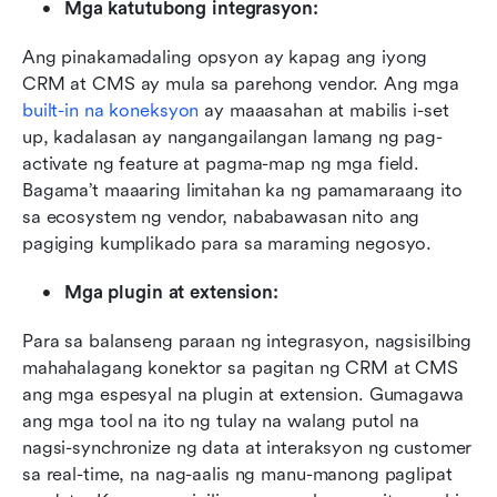
Mga katutubong integrasyon:
Ang pinakamadaling opsyon ay kapag ang iyong 
CRM at CMS ay mula sa parehong vendor. Ang mga 
built-in na koneksyon
 ay maaasahan at mabilis i-set 
up, kadalasan ay nangangailangan lamang ng pag-
activate ng feature at pagma-map ng mga field. 
Bagama’t maaaring limitahan ka ng pamamaraang ito 
sa ecosystem ng vendor, nababawasan nito ang 
pagiging kumplikado para sa maraming negosyo.
Mga plugin at extension:
Para sa balanseng paraan ng integrasyon, nagsisilbing 
mahahalagang konektor sa pagitan ng CRM at CMS 
ang mga espesyal na plugin at extension. Gumagawa 
ang mga tool na ito ng tulay na walang putol na 
nagsi-synchronize ng data at interaksyon ng customer 
sa real-time, na nag-aalis ng manu-manong paglipat 