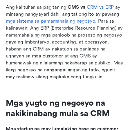
Ang kalituhan sa pagitan ng 
CMS vs 
CRM vs ERP
 ay 
minsang nangyayari dahil ang tatlong ito ay pawang 
mga sistema sa pamamahala ng negosyo
. Para sa 
kalinawan: Ang ERP (Enterprise Resource Planning) ay 
namamahala ng mga panloob na proseso ng negosyo 
gaya ng imbentaryo, accounting, at operasyon, 
habang ang CRM ay nakatuon sa panlabas na 
ugnayan sa mga customer at ang CMS ay 
humahawak ng nilalamang nakaharap sa publiko. May 
ilang negosyo na nangangailangan ng tatlo, ngunit 
may malinaw silang magkakaibang tungkulin.
Mga yugto ng negosyo na 
nakikinabang mula sa CRM
Mga startup na may lumalaking base ng customer