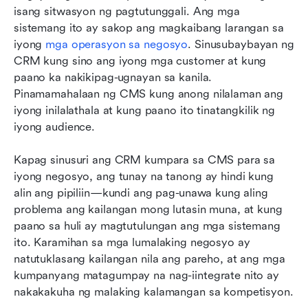
isang sitwasyon ng pagtutunggali. Ang mga 
sistemang ito ay sakop ang magkaibang larangan sa 
iyong 
mga operasyon sa negosyo
. Sinusubaybayan ng 
CRM kung sino ang iyong mga customer at kung 
paano ka nakikipag-ugnayan sa kanila. 
Pinamamahalaan ng CMS kung anong nilalaman ang 
iyong inilalathala at kung paano ito tinatangkilik ng 
iyong audience.
Kapag sinusuri ang CRM kumpara sa CMS para sa 
iyong negosyo, ang tunay na tanong ay hindi kung 
alin ang pipiliin—kundi ang pag-unawa kung aling 
problema ang kailangan mong lutasin muna, at kung 
paano sa huli ay magtutulungan ang mga sistemang 
ito. Karamihan sa mga lumalaking negosyo ay 
natutuklasang kailangan nila ang pareho, at ang mga 
kumpanyang matagumpay na nag-iintegrate nito ay 
nakakakuha ng malaking kalamangan sa kompetisyon.