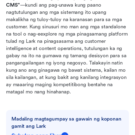
CMS"
—kundi ang pag-unawa kung paano 
nagtutulungan ang mga sistemang ito upang 
makalikha ng tuloy-tuloy na karanasan para sa mga 
customer. Kung sinusuri mo man ang mga standalone 
na tool o nag-eexplore ng mga pinagsamang platform 
tulad ng Lark na pinagsasama ang customer 
intelligence at content operations, tutulungan ka ng 
gabay na ito na gumawa ng tamang desisyon para sa 
pangangailangan ng iyong negosyo. Talakayin natin 
kung ano ang ginagawa ng bawat sistema, kailan mo 
sila kailangan, at kung bakit ang kanilang integrasyon 
ay maaaring maging kompetitibong bentahe na 
matagal mo nang hinahanap.
Madaling magtagumpay sa gawain ng koponan 
gamit ang Lark