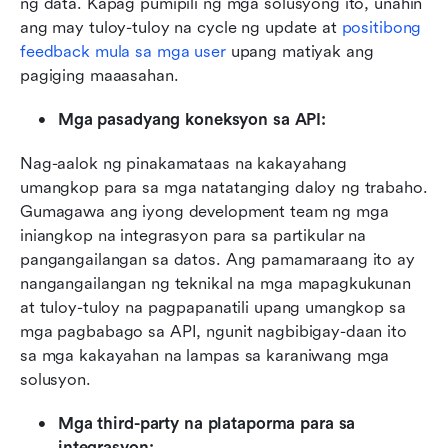
ng data. Kapag pumipili ng mga solusyong ito, unahin 
ang may tuloy-tuloy na cycle ng update at 
positibong 
feedback mula sa mga user
 upang matiyak ang 
pagiging maaasahan.
Mga pasadyang koneksyon sa API:
Nag-aalok ng pinakamataas na kakayahang 
umangkop para sa mga natatanging daloy ng trabaho. 
Gumagawa ang iyong development team ng mga 
iniangkop na integrasyon para sa partikular na 
pangangailangan sa datos. Ang pamamaraang ito ay 
nangangailangan ng teknikal na mga mapagkukunan 
at tuloy-tuloy na pagpapanatili upang umangkop sa 
mga pagbabago sa API, ngunit nagbibigay-daan ito 
sa mga kakayahan na lampas sa karaniwang mga 
solusyon.
Mga third-party na plataporma para sa 
integrasyon: