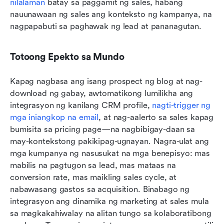
nilalaman
 batay sa paggamit ng sales, habang 
nauunawaan ng sales ang konteksto ng kampanya, na 
nagpapabuti sa paghawak ng lead at pananagutan.
Totoong Epekto sa Mundo
Kapag nagbasa ang isang prospect ng blog at nag-
download ng gabay, awtomatikong lumilikha ang 
integrasyon ng kanilang CRM profile, 
nagti-trigger ng 
mga iniangkop na email
, at nag-aalerto sa sales kapag 
bumisita sa pricing page—na nagbibigay-daan sa 
may-kontekstong pakikipag-ugnayan. Nagra-ulat ang 
mga kumpanya ng nasusukat na mga benepisyo: mas 
mabilis na pagtugon sa lead, mas mataas na 
conversion rate, mas maikling sales cycle, at 
nabawasang gastos sa acquisition. Binabago ng 
integrasyon ang dinamika ng marketing at sales mula 
sa magkakahiwalay na alitan tungo sa kolaboratibong 