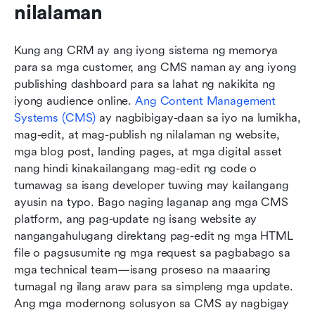
nilalaman
Kung ang CRM ay ang iyong sistema ng memorya 
para sa mga customer, ang CMS naman ay ang iyong 
publishing dashboard para sa lahat ng nakikita ng 
iyong audience online.
 Ang Content Management 
Systems (CMS)
 ay nagbibigay-daan sa iyo na lumikha, 
mag-edit, at mag-publish ng nilalaman ng website, 
mga blog post, landing pages, at mga digital asset 
nang hindi kinakailangang mag-edit ng code o 
tumawag sa isang developer tuwing may kailangang 
ayusin na typo. Bago naging laganap ang mga CMS 
platform, ang pag-update ng isang website ay 
nangangahulugang direktang pag-edit ng mga HTML 
file o pagsusumite ng mga request sa pagbabago sa 
mga technical team—isang proseso na maaaring 
tumagal ng ilang araw para sa simpleng mga update. 
Ang mga modernong solusyon sa CMS ay nagbigay 