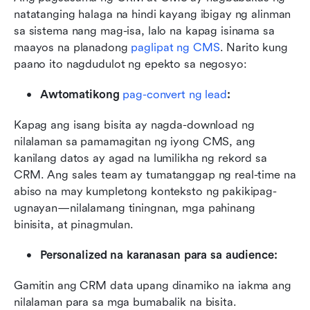
natatanging halaga na hindi kayang ibigay ng alinman 
sa sistema nang mag-isa, lalo na kapag isinama sa 
maayos na planadong 
paglipat ng CMS
. Narito kung 
paano ito nagdudulot ng epekto sa negosyo:
Awtomatikong 
pag-convert ng lead
:
Kapag ang isang bisita ay nagda-download ng 
nilalaman sa pamamagitan ng iyong CMS, ang 
kanilang datos ay agad na lumilikha ng rekord sa 
CRM. Ang sales team ay tumatanggap ng real-time na 
abiso na may kumpletong konteksto ng pakikipag-
ugnayan—nilalamang tiningnan, mga pahinang 
binisita, at pinagmulan.
Personalized na karanasan para sa audience:
Gamitin ang CRM data upang dinamiko na iakma ang 
nilalaman para sa mga bumabalik na bisita. 