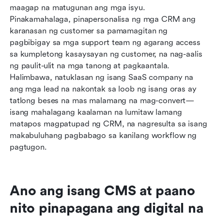
maagap na matugunan ang mga isyu. 
Pinakamahalaga, pinapersonalisa ng mga CRM ang 
karanasan ng customer sa pamamagitan ng 
pagbibigay sa mga support team ng agarang access 
sa kumpletong kasaysayan ng customer, na nag-aalis 
ng paulit-ulit na mga tanong at pagkaantala. 
Halimbawa, natuklasan ng isang SaaS company na 
ang mga lead na nakontak sa loob ng isang oras ay 
tatlong beses na mas malamang na mag-convert—
isang mahalagang kaalaman na lumitaw lamang 
matapos magpatupad ng CRM, na nagresulta sa isang 
makabuluhang pagbabago sa kanilang workflow ng 
pagtugon.
Ano ang isang CMS at paano 
nito pinapagana ang digital na 