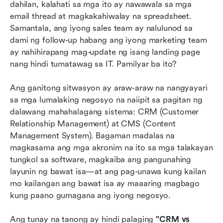
Bakit binabago ng pagsasama ng CRM at CMS
dahilan, kalahati sa mga ito ay nawawala sa mga 
ang mga resulta ng negosyo
email thread at magkakahiwalay na spreadsheet. 
Samantala, ang iyong sales team ay nalulunod sa 
Paano mahusay na pagsamahin ang iyong CRM
dami ng follow-up habang ang iyong marketing team 
at CMS
ay nahihirapang mag-update ng isang landing page 
nang hindi tumatawag sa IT. Pamilyar ba ito?
Sikat na kasangkapan para sa kumbinasyon ng
CRM at CMS
Ang ganitong sitwasyon ay araw-araw na nangyayari 
Konklusyon
sa mga lumalaking negosyo na naiipit sa pagitan ng 
dalawang mahahalagang sistema: CRM (Customer 
Mga Madalas Itanong
Relationship Management) at CMS (Content 
Management System). Bagaman madalas na 
Kaugnay na pagbabasa
magkasama ang mga akronim na ito sa mga talakayan 
tungkol sa software, magkaiba ang pangunahing 
layunin ng bawat isa—at ang pag-unawa kung kailan 
mo kailangan ang bawat isa ay maaaring magbago 
kung paano gumagana ang iyong negosyo.
Ang tunay na tanong ay hindi palaging 
"CRM vs 