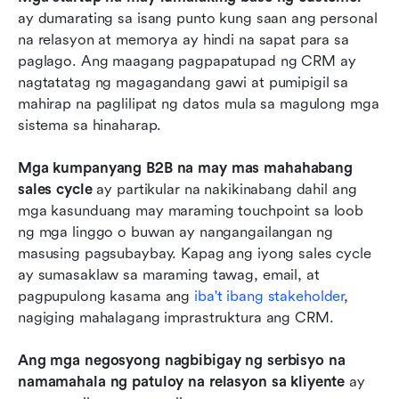
ay dumarating sa isang punto kung saan ang personal 
na relasyon at memorya ay hindi na sapat para sa 
paglago. Ang maagang pagpapatupad ng CRM ay 
nagtatatag ng magagandang gawi at pumipigil sa 
mahirap na paglilipat ng datos mula sa magulong mga 
sistema sa hinaharap.
Mga kumpanyang B2B na may mas mahahabang 
sales cycle
 ay partikular na nakikinabang dahil ang 
mga kasunduang may maraming touchpoint sa loob 
ng mga linggo o buwan ay nangangailangan ng 
masusing pagsubaybay. Kapag ang iyong sales cycle 
ay sumasaklaw sa maraming tawag, email, at 
pagpupulong kasama ang 
iba't ibang stakeholder
, 
nagiging mahalagang imprastruktura ang CRM.
Ang mga negosyong nagbibigay ng serbisyo na 
namamahala ng patuloy na relasyon sa kliyente
 ay 