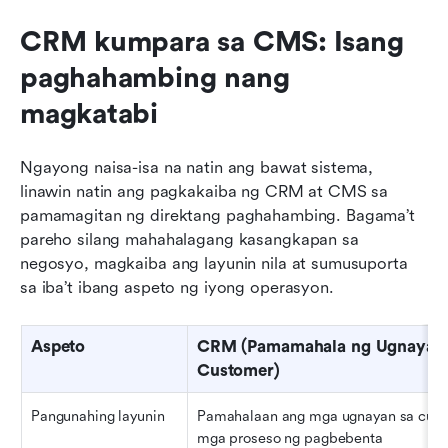
CRM kumpara sa CMS: Isang 
paghahambing nang 
magkatabi
Ngayong naisa-isa na natin ang bawat sistema, 
linawin natin ang pagkakaiba ng CRM at CMS sa 
pamamagitan ng direktang paghahambing. Bagama’t 
pareho silang mahahalagang kasangkapan sa 
negosyo, magkaiba ang layunin nila at sumusuporta 
sa iba’t ibang aspeto ng iyong operasyon.
Aspeto
CRM (Pamamahala ng Ugnayan 
Customer)
Pangunahing layunin
Pamahalaan ang mga ugnayan sa custo
mga proseso ng pagbebenta