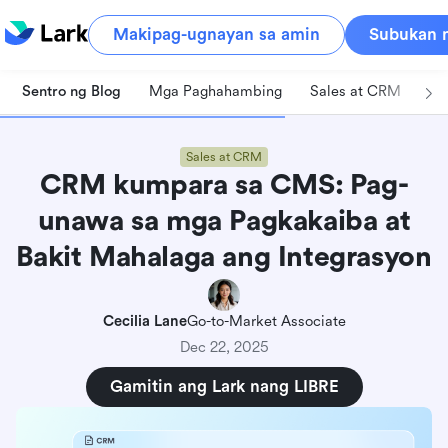
Makipag-ugnayan sa amin
Subukan n
Sentro ng Blog
Mga Paghahambing
Sales at CRM
Pa
Sales at CRM
CRM kumpara sa CMS: Pag-
unawa sa mga Pagkakaiba at
Bakit Mahalaga ang Integrasyon
Cecilia Lane
Go-to-Market Associate
Dec 22, 2025
Gamitin ang Lark nang LIBRE