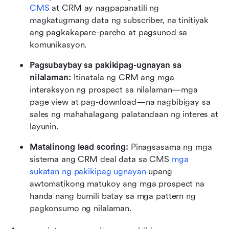
CMS
 at CRM ay nagpapanatili ng 
magkatugmang data ng subscriber, na tinitiyak 
ang pagkakapare-pareho at pagsunod sa 
komunikasyon.
Pagsubaybay sa pakikipag-ugnayan sa 
nilalaman: 
Itinatala ng CRM ang mga 
interaksyon ng prospect sa nilalaman—mga 
page view at pag-download—na nagbibigay sa 
sales ng mahahalagang palatandaan ng interes at 
layunin.
Matalinong lead scoring: 
Pinagsasama ng mga 
sistema ang CRM deal data sa CMS 
mga 
sukatan ng pakikipag-ugnayan
 upang 
awtomatikong matukoy ang mga prospect na 
handa nang bumili batay sa mga pattern ng 
pagkonsumo ng nilalaman.