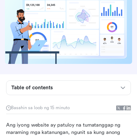
Ano ang CRM at bakit ito ginagamit ng mga
negosyo
Ano ang isang CMS at paano nito pinapagana
ang digital na nilalaman
Table of contents
CRM kumpara sa CMS: Isang paghahambing
nang magkatabi
Basahin sa loob ng 15 minuto
Mga yugto ng negosyo na nakikinabang mula
Ang iyong website ay patuloy na tumatanggap ng 
sa CRM
maraming mga katanungan, ngunit sa kung anong 