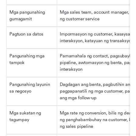
Mga pangunahing 
Mga sales team, account manager, kin
gumagamit
ng customer service
Pagtuon sa datos
Impormasyon ng customer, kasaysayan
interaksyon, katayuan ng transaksyon
Pangunahing mga 
Pamamahala ng contact, pagsubaybay 
tampok
pipeline, awtomasyon ng benta, pag-lo
interaksyon
Pangunahing layunin 
Dagdagan ang benta, pagbutihin ang 
sa negosyo
pagpapanatili ng mga customer, pasim
ang mga follow-up
Mga sukatan ng 
Mga rate ng conversion, bilis ng deal, 
tagumpay
ng panghabambuhay na customer, kalu
ng sales pipeline