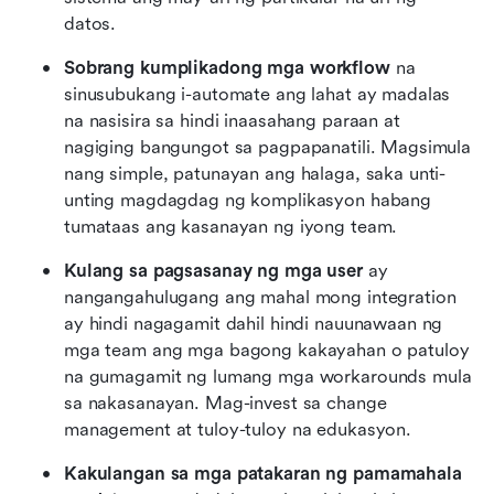
datos.
Sobrang kumplikadong mga workflow
 na 
sinusubukang i-automate ang lahat ay madalas 
na nasisira sa hindi inaasahang paraan at 
nagiging bangungot sa pagpapanatili. Magsimula 
nang simple, patunayan ang halaga, saka unti-
unting magdagdag ng komplikasyon habang 
tumataas ang kasanayan ng iyong team.
Kulang sa pagsasanay ng mga user
 ay 
nangangahulugang ang mahal mong integration 
ay hindi nagagamit dahil hindi nauunawaan ng 
mga team ang mga bagong kakayahan o patuloy 
na gumagamit ng lumang mga workarounds mula 
sa nakasanayan. Mag-invest sa change 
management at tuloy-tuloy na edukasyon.
Kakulangan sa mga patakaran ng pamamahala 