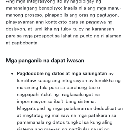
Ang mga integrasyong ito ay nagbibigay ng 
mahahalagang benepisyo: inaalis nila ang mga manu-
manong proseso, pinapabilis ang oras ng pagtugon, 
pinayayaman ang konteksto para sa paggawa ng 
desisyon, at lumilikha ng tuloy-tuloy na karanasan 
para sa mga prospect sa lahat ng punto ng nilalaman 
at pagbebenta.
Mga panganib na dapat iwasan
Pagdodoble ng datos at mga salungatan
 ay 
lumilitaw kapag ang integrasyon ay lumilikha ng 
maraming tala para sa parehong tao o 
nagpapahintulot ng magkasalungat na 
impormasyon sa iba’t ibang sistema. 
Magpatupad ng mga patakaran sa deduplication 
at magtatag ng malinaw na mga patakaran sa 
pamamahala ng datos tungkol sa kung aling 
sistema ang may-ari ng partikular na uri ng 