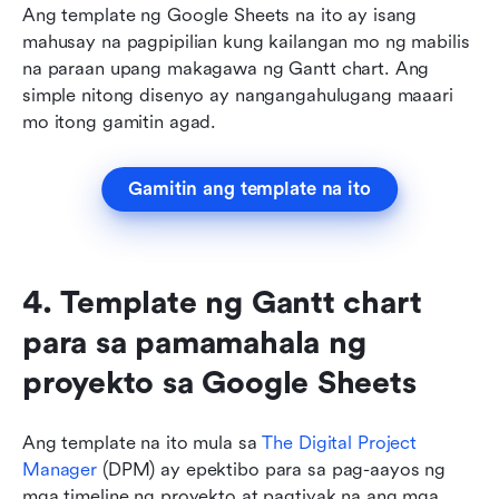
Ang template ng Google Sheets na ito ay isang 
mahusay na pagpipilian kung kailangan mo ng mabilis 
na paraan upang makagawa ng Gantt chart. Ang 
simple nitong disenyo ay nangangahulugang maaari 
mo itong gamitin agad.
Gamitin ang template na ito
4. Template ng Gantt chart 
para sa pamamahala ng 
proyekto sa Google Sheets
Ang template na ito mula sa 
The Digital Project 
Manager
 (DPM) ay epektibo para sa pag-aayos ng 
mga timeline ng proyekto at pagtiyak na ang mga 