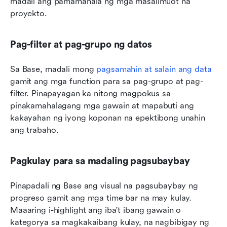
madali ang pamamahala ng mga masalimuot na 
proyekto.
Pag-filter at pag-grupo ng datos
Sa Base, madali mong 
pagsamahin at salain ang data
gamit ang mga function para sa pag-grupo at pag-
filter. Pinapayagan ka nitong magpokus sa 
pinakamahalagang mga gawain at mapabuti ang 
kakayahan ng iyong koponan na epektibong unahin 
ang trabaho.
Pagkulay para sa madaling pagsubaybay
Pinapadali ng Base ang visual na pagsubaybay ng 
progreso gamit ang mga time bar na may kulay. 
Maaaring i-highlight ang iba't ibang gawain o 
kategorya sa magkakaibang kulay, na nagbibigay ng 