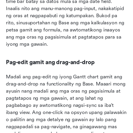
time bar batay sa datos mula sa mga date field. 
Inaalis nito ang manu-manong pag-input, nakakatipid 
ng oras at nagpapabuti ng katumpakan. Bukod pa 
rito, sinusuportahan ng Base ang mga kalkulasyon ng 
petsa gamit ang formula, na awtomatikong inaayos 
ang mga oras ng pagsisimula at pagtatapos para sa 
iyong mga gawain.
Pag-edit gamit ang drag-and-drop
Madali ang pag-edit ng iyong Gantt chart gamit ang 
drag-and-drop na functionality ng Base. Maaari mong 
ayusin nang madali ang mga oras ng pagsisimula at 
pagtatapos ng mga gawain, at ang lahat ng 
pagbabago ay awtomatikong nagsi-sync sa iba't 
ibang view. Ang one-click na opsyon upang palawakin 
o paliitin ang mga detalye ng gawain ay lalo pang 
nagpapadali sa pag-navigate, na ginagawang mas 