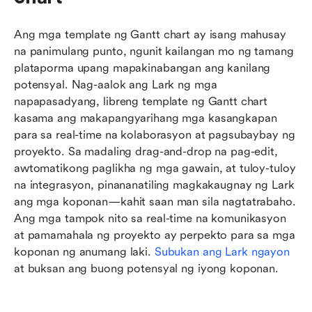
Ang mga template ng Gantt chart ay isang mahusay 
na panimulang punto, ngunit kailangan mo ng tamang 
plataporma upang mapakinabangan ang kanilang 
potensyal. Nag-aalok ang Lark ng mga 
napapasadyang, libreng template ng Gantt chart 
kasama ang makapangyarihang mga kasangkapan 
para sa real-time na kolaborasyon at pagsubaybay ng 
proyekto. Sa madaling drag-and-drop na pag-edit, 
awtomatikong paglikha ng mga gawain, at tuloy-tuloy 
na integrasyon, pinananatiling magkakaugnay ng Lark 
ang mga koponan—kahit saan man sila nagtatrabaho. 
Ang mga tampok nito sa real-time na komunikasyon 
at pamamahala ng proyekto ay perpekto para sa mga 
koponan ng anumang laki. 
Subukan ang Lark ngayon
at buksan ang buong potensyal ng iyong koponan.