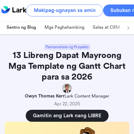
Makipag-ugnayan sa amin
Subukan n
Sentro ng Blog
Mga Paghahambing
Sales at CRM
Pa
Ano ang Gantt chart?
Mga benepisyo ng paggamit ng template ng
Pamamahala ng Proyekto
Gantt chart
13 Libreng Dapat Mayroong
Mga Template ng Gantt Chart
Mga libreng template ng Gantt chart para sa
iyong trabaho
para sa 2026
1. Pangunahing template ng Gantt chart para sa
Lark Sheets
Owyn Thomas Kerr
Lark Content Manager
2. Simpleng template ng Gantt chart para sa
Apr 22, 2025
Microsoft Excel
Gamitin ang Lark nang LIBRE
3. Simpleng template ng Gantt chart para sa
Google Sheets