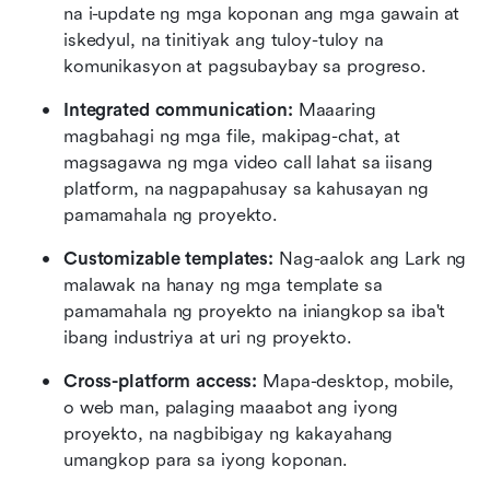
na i-update ng mga koponan ang mga gawain at 
iskedyul, na tinitiyak ang tuloy-tuloy na 
komunikasyon at pagsubaybay sa progreso.
Integrated communication:
 Maaaring 
magbahagi ng mga file, makipag-chat, at 
magsagawa ng mga video call lahat sa iisang 
platform, na nagpapahusay sa kahusayan ng 
pamamahala ng proyekto.
Customizable templates:
 Nag-aalok ang Lark ng 
malawak na hanay ng mga template sa 
pamamahala ng proyekto na iniangkop sa iba't 
ibang industriya at uri ng proyekto.
Cross-platform access:
 Mapa-desktop, mobile, 
o web man, palaging maaabot ang iyong 
proyekto, na nagbibigay ng kakayahang 
umangkop para sa iyong koponan.