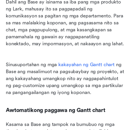
Dahil ang Base ay isinama sa iba pang mga produkto 
ng Lark, mahusay ito sa pagpapadali ng 
komunikasyon sa pagitan ng mga departamento. Para 
sa mas malalaking koponan, ang pagsasama nito sa 
chat, mga pagpupulong, at mga kasangkapan sa 
pamamahala ng gawain ay nagpapanatiling 
konektado, may impormasyon, at nakaayon ang lahat. 
Sinusuportahan ng mga 
kakayahan ng Gantt chart
 ng 
Base ang masalimuot na pagsubaybay ng proyekto, at 
ang kakayahang umangkop nito ay nagpapahintulot 
ng pag-customize upang umangkop sa mga partikular 
na pangangailangan ng iyong koponan.
Awtomatikong paggawa ng Gantt chart
Kasama sa Base ang tampok na bumubuo ng mga 