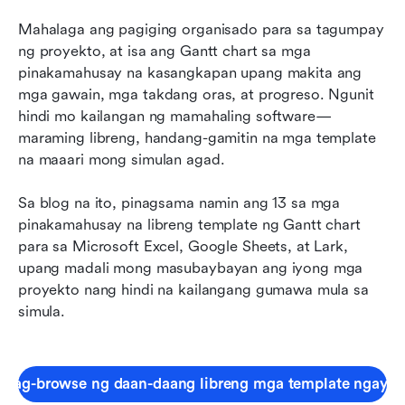
11. Template para sa recruitment at onboarding
para sa Lark Base
Mahalaga ang pagiging organisado para sa tagumpay 
ng proyekto, at isa ang Gantt chart sa mga 
12. Template ng plano ng pagsasanay na Gantt
pinakamahusay na kasangkapan upang makita ang 
para sa Excel at Sheets
mga gawain, mga takdang oras, at progreso. Ngunit 
hindi mo kailangan ng mamahaling software—
13. Template ng kalendaryo ng nilalaman para
maraming libreng, handang-gamitin na mga template 
sa Lark Base
na maaari mong simulan agad.
Paano pumili ng template ng Gantt chart para
sa iyong trabaho
Sa blog na ito, pinagsama namin ang 13 sa mga 
pinakamahusay na libreng template ng Gantt chart 
Gumawa ng mga Gantt chart at pamahalaan
para sa Microsoft Excel, Google Sheets, at Lark, 
ang mga proyekto sa Lark
upang madali mong masubaybayan ang iyong mga 
proyekto nang hindi na kailangang gumawa mula sa 
Huling mga saloobin tungkol sa mga template
simula.
ng Gantt chart
Mag-browse ng daan-daang libreng mga template ngayo