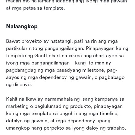
maaari mo na lamang idagdag ang iyong mga gawain 
at mga petsa sa template.
Naiaangkop
Bawat proyekto ay natatangi, pati na rin ang mga 
partikular nitong pangangailangan. Pinapayagan ka ng 
template ng Gantt chart na iakma ang chart ayon sa 
iyong mga pangangailangan—kung ito man ay 
pagdaragdag ng mga pasadyang milestone, pag-
aayos ng mga dependency ng gawain, o pagbabago 
ng disenyo.
Kahit na ikaw ay namamahala ng isang kampanya sa 
marketing o paglulunsad ng produkto, pinapayagan 
ka ng mga template na baguhin ang mga timeline, 
detalye ng gawain, at mga dependency upang 
umangkop nang perpekto sa iyong daloy ng trabaho.