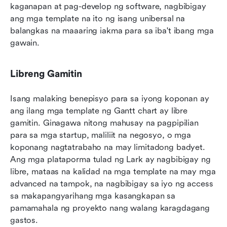
kaganapan at pag-develop ng software, nagbibigay 
ang mga template na ito ng isang unibersal na 
balangkas na maaaring iakma para sa iba't ibang mga 
gawain.
Libreng Gamitin
Isang malaking benepisyo para sa iyong koponan ay 
ang ilang mga template ng Gantt chart ay libre 
gamitin. Ginagawa nitong mahusay na pagpipilian 
para sa mga startup, maliliit na negosyo, o mga 
koponang nagtatrabaho na may limitadong badyet. 
Ang mga plataporma tulad ng Lark ay nagbibigay ng 
libre, mataas na kalidad na mga template na may mga 
advanced na tampok, na nagbibigay sa iyo ng access 
sa makapangyarihang mga kasangkapan sa 
pamamahala ng proyekto nang walang karagdagang 
gastos.