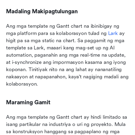
Madaling Makipagtulungan
Ang mga template ng Gantt chart na ibinibigay ng 
mga platform para sa kolaborasyon tulad ng 
Lark
 ay 
higit pa sa mga static na chart. Sa paggamit ng mga 
template sa Lark, maaari kang mag-set up ng AI 
automation, paganahin ang mga real-time na update, 
at i-synchronize ang impormasyon kasama ang iyong 
koponan. Tinitiyak nito na ang lahat ay nananatiling 
nakaayon at napapanahon, kaya't nagiging madali ang 
kolaborasyon.
Maraming Gamit
Ang mga template ng Gantt chart ay hindi limitado sa 
isang partikular na industriya o uri ng proyekto. Mula 
sa konstruksyon hanggang sa pagpaplano ng mga 