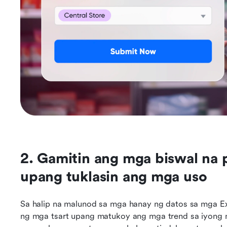
2. Gamitin ang mga biswal na 
upang tuklasin ang mga uso
Sa halip na malunod sa mga hanay ng datos sa mga Ex
ng mga tsart upang matukoy ang mga trend sa iyong ma