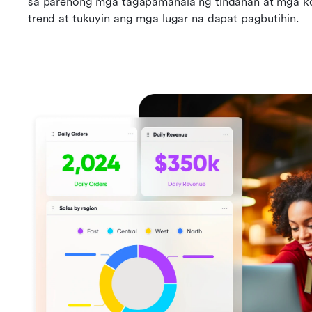
sa parehong mga tagapamahala ng tindahan at mga k
trend at tukuyin ang mga lugar na dapat pagbutihin.