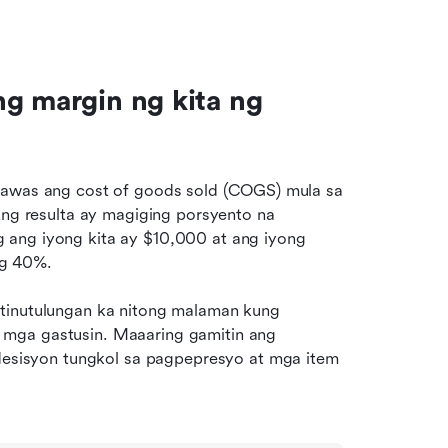
g margin ng kita ng 
bawas ang cost of goods sold (COGS) mula sa 
Ang resulta ay magiging porsyento na 
ang iyong kita ay $10,000 at ang iyong 
ng 40%.
tinutulungan ka nitong malaman kung 
mga gastusin. Maaaring gamitin ang 
isyon tungkol sa pagpepresyo at mga item 