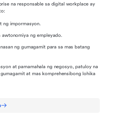
ise na responsable sa digital workplace ay 
to:
it ng impormasyon.
a awtonomiya ng empleyado.
anasan ng gumagamit para sa mas batang 
asyon at pamamahala ng negosyo, patuloy na 
 gumagamit at mas komprehensibong lohika 
n