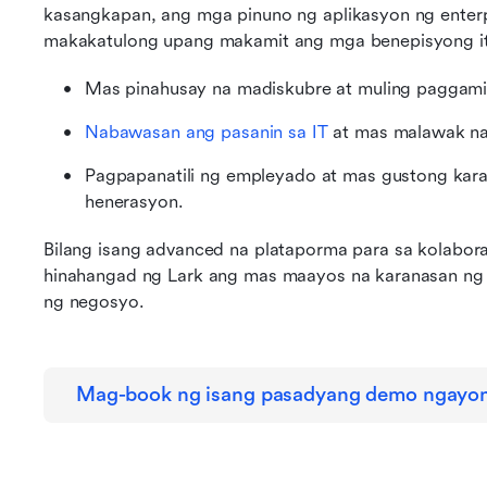
kasangkapan, ang mga pinuno ng aplikasyon ng enterpr
makakatulong upang makamit ang mga benepisyong i
Mas pinahusay na madiskubre at muling paggam
Nabawasan ang pasanin sa IT
 at mas malawak n
Pagpapanatili ng empleyado at mas gustong kar
henerasyon.
Bilang isang advanced na plataporma para sa kolabor
hinahangad ng Lark ang mas maayos na karanasan ng
ng negosyo.
Mag-book ng isang pasadyang demo ngayo