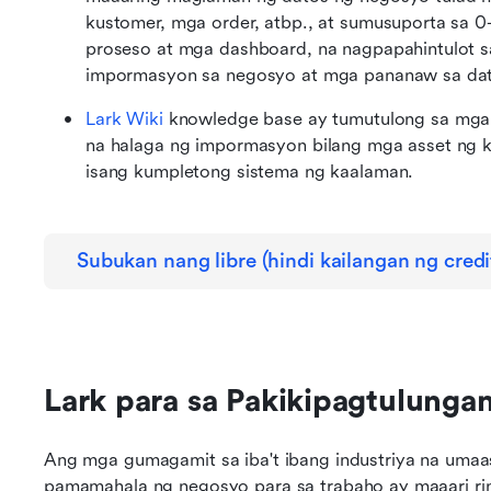
kustomer, mga order, atbp., at sumusuporta sa 
proseso at mga dashboard, na nagpapahintulot 
impormasyon sa negosyo at mga pananaw sa da
Lark Wiki
 knowledge base ay tumutulong sa mga k
na halaga ng impormasyon bilang mga asset ng ka
isang kumpletong sistema ng kaalaman.
Subukan nang libre (hindi kailangan ng credi
Lark para sa Pakikipagtulunga
Ang mga gumagamit sa iba't ibang industriya na umaa
pamamahala ng negosyo para sa trabaho ay maaari ri