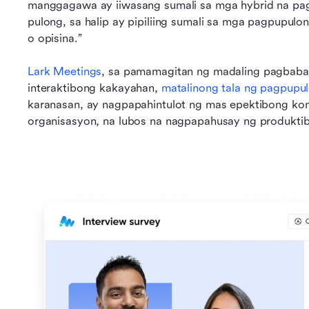
manggagawa ay iiwasang sumali sa mga hybrid na pagp
pulong, sa halip ay pipiliing sumali sa mga pagpupulong
o opisina.”
Lark Meetings
, sa pamamagitan ng madaling pagbaba
interaktibong kakayahan, 
matalinong tala ng pagpupu
karanasan, ay nagpapahintulot ng mas epektibong ko
organisasyon, na lubos na nagpapahusay ng produktib