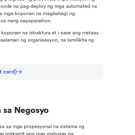
0-code na pag-deploy ng mga automated na 
sa mga koponan na magbahagi ng 
tos nang napapanahon.
oponan na istraktura at i-save ang mataas 
alaman ng organisasyon, na lumilikha ng 
t card)
n sa Negosyo
sa sa mga propesyonal na sistema ng 
ng makamit ang mas mahusay na 