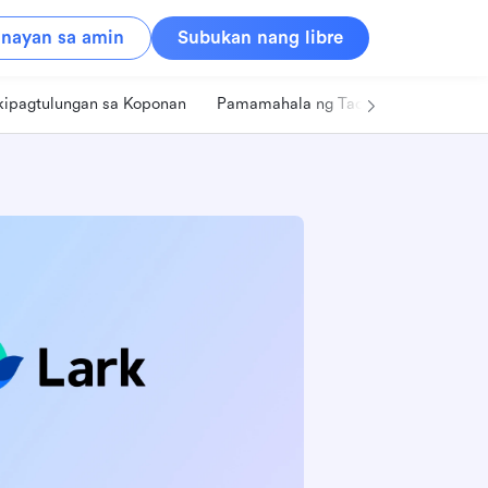
nayan sa amin
Subukan nang libre
kipagtulungan sa Koponan
Pamamahala ng Tao
Retail
Pa