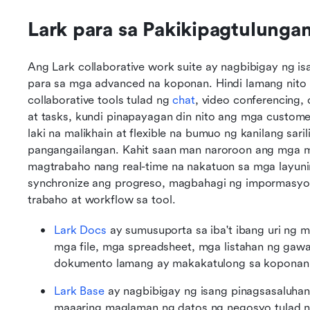
Lark para sa Pakikipagtulungan
Ang Lark collaborative work suite ay nagbibigay ng isa
para sa mga advanced na koponan. Hindi lamang nito 
collaborative tools tulad ng 
chat
, video conferencing,
at tasks, kundi pinapayagan din nito ang mga customer m
laki na malikhain at flexible na bumuo ng kanilang sa
pangangailangan. Kahit saan man naroroon ang mga m
magtrabaho nang real-time na nakatuon sa mga layuni
synchronize ang progreso, magbahagi ng impormasyon,
trabaho at workflow sa tool.
Lark Docs
 ay sumusuporta sa iba't ibang uri ng 
mga file, mga spreadsheet, mga listahan ng gawa
dokumento lamang ay makakatulong sa koponan 
Lark Base
 ay nagbibigay ng isang pinagsasaluha
maaaring maglaman ng datos ng negosyo tulad n