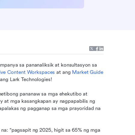
umpanya sa pananaliksik at konsultasyon sa 
ative Content Workspaces
 at ang 
Market Guide 
ang Lark Technologies!
hetibong pananaw sa mga ehekutibo at 
y at mga kasangkapan ay nagpapabilis ng 
apalakas ng pagganap sa mga prayoridad na 
 na: “pagsapit ng 2025, higit sa 65% ng mga 