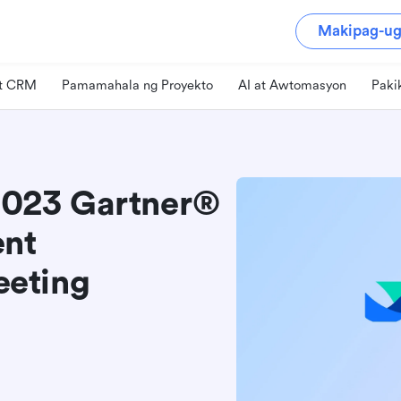
Makipag-ug
at CRM
Pamamahala ng Proyekto
AI at Awtomasyon
Paki
 2023 Gartner®
ent
eting