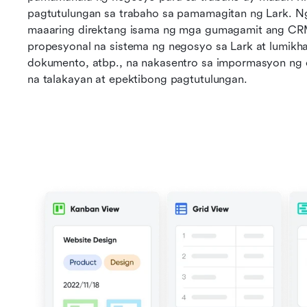
pagtutulungan sa trabaho sa pamamagitan ng Lark. Ng
maaaring direktang isama ng mga gumagamit ang CRM
propesyonal na sistema ng negosyo sa Lark at lumikh
dokumento, atbp., na nakasentro sa impormasyon ng c
na talakayan at epektibong pagtutulungan.