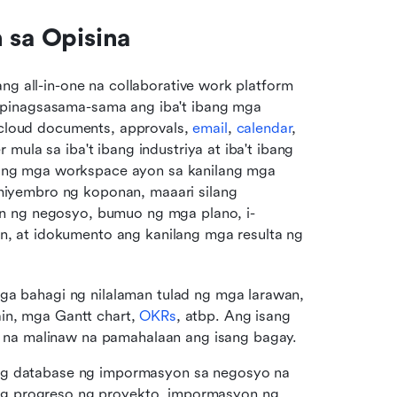
 sa Opisina
ng all-in-one na collaborative work platform 
pinagsasama-sama ang iba't ibang mga 
 cloud documents, approvals, 
email
, 
calendar
, 
ula sa iba't ibang industriya at iba't ibang 
riling mga workspace ayon sa kanilang mga 
iyembro ng koponan, maaari silang 
n ng negosyo, bumuo ng mga plano, i-
 at idokumento ang kanilang mga resulta ng 
mga bahagi ng nilalaman tulad ng mga larawan, 
in, mga Gantt chart, 
OKRs
, atbp. Ang isang 
na malinaw na pamahalaan ang isang bagay.
ng database ng impormasyon sa negosyo na 
g progreso ng proyekto, impormasyon ng 