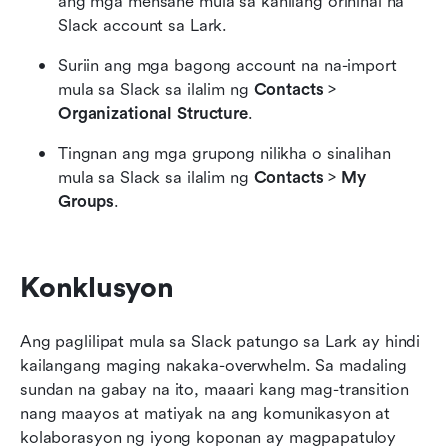
ang mga mensahe mula sa kanilang orihinal na 
Slack account sa Lark.
Suriin ang mga bagong account na na-import 
mula sa Slack sa ilalim ng 
Contacts
 > 
Organizational Structure
.
Tingnan ang mga grupong nilikha o sinalihan 
mula sa Slack sa ilalim ng 
Contacts
 > 
My 
Groups
.
Konklusyon
Ang paglilipat mula sa Slack patungo sa Lark ay hindi 
kailangang maging nakaka-overwhelm. Sa madaling 
sundan na gabay na ito, maaari kang mag-transition 
nang maayos at matiyak na ang komunikasyon at 
kolaborasyon ng iyong koponan ay magpapatuloy 