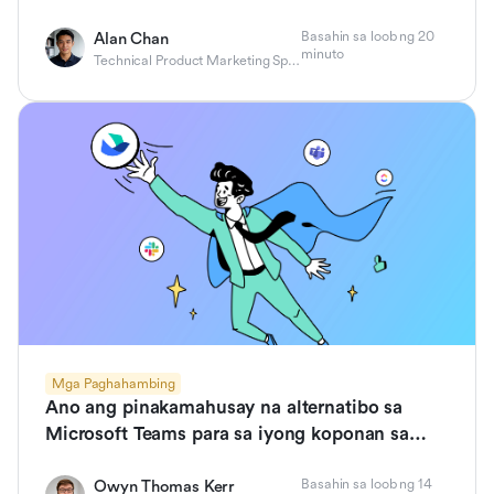
Basahin sa loob ng 20
Alan Chan
minuto
Technical Product Marketing Specialist
Mga Paghahambing
Ano ang pinakamahusay na alternatibo sa
Microsoft Teams para sa iyong koponan sa
2025?
Basahin sa loob ng 14
Owyn Thomas Kerr