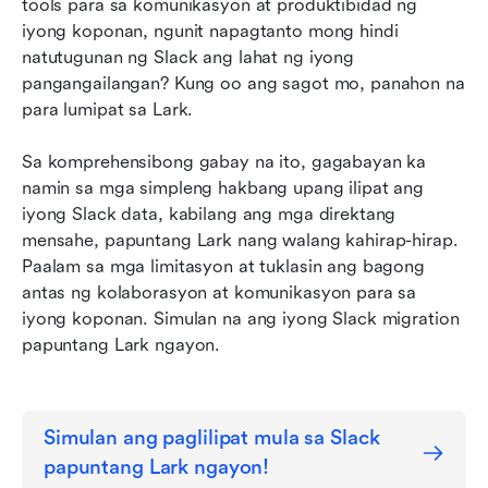
tools para sa komunikasyon at produktibidad ng 
3. Kumpirmahin ang Impormasyon ng Miyembro
iyong koponan, ngunit napagtanto mong hindi 
4. Kumpirmahin ang mga channel
natutugunan ng Slack ang lahat ng iyong 
pangangailangan? Kung oo ang sagot mo, panahon na 
5. Simulan ang pag-import
para lumipat sa Lark.
Konklusyon
Sa komprehensibong gabay na ito, gagabayan ka 
namin sa mga simpleng hakbang upang ilipat ang 
iyong Slack data, kabilang ang mga direktang 
mensahe, papuntang Lark nang walang kahirap-hirap. 
Paalam sa mga limitasyon at tuklasin ang bagong 
antas ng kolaborasyon at komunikasyon para sa 
iyong koponan. Simulan na ang iyong Slack migration 
papuntang Lark ngayon.
Simulan ang paglilipat mula sa Slack 
papuntang Lark ngayon!