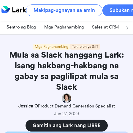
Makipag-ugnayan sa amin
Subukan n
Sentro ng Blog
Mga Paghahambing
Sales at CRM
Pa
Mga Paghahambing
Teknolohiya & IT
Mula sa Slack hanggang Lark:
Isang hakbang-hakbang na
gabay sa paglilipat mula sa
Slack
Jessica O
Product Demand Generation Specialist
Jun 27, 2023
Gamitin ang Lark nang LIBRE