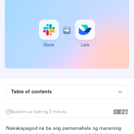
Table of contents
Pinadaling Hakbang-hakbang na Paglilipat sa
Slack
Basahin sa loob ng 3 minuto
1. I-export ang Iyong Slack Data
2. Mag-upload ng mga file sa Lark
Nakakapagod na ba ang pamamahala ng maraming 