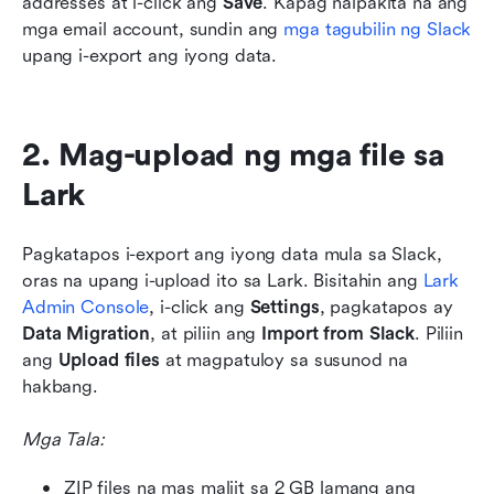
addresses at i-click ang 
Save
. Kapag naipakita na ang 
mga email account, sundin ang 
mga tagubilin ng Slack
upang i-export ang iyong data.
2. Mag-upload ng mga file sa 
Lark
Pagkatapos i-export ang iyong data mula sa Slack, 
oras na upang i-upload ito sa Lark. Bisitahin ang 
Lark 
Admin Console
, i-click ang 
Settings
, pagkatapos ay 
Data Migration
, at piliin ang 
Import from Slack
. Piliin 
ang 
Upload files
 at magpatuloy sa susunod na 
hakbang.
Mga Tala:
ZIP files na mas maliit sa 2 GB lamang ang 