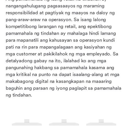
nangangahulugang pagsasaayos ng maraming 
Pagbuo ng isang komprehensibong estratehiya
responsibilidad at pagtiyak ng maayos na daloy ng 
sa pamamahala ng tindahan
pang-araw-araw na operasyon. Sa isang lalong 
kompetitibong larangan ng retail, ang epektibong 
Pagtagumpayan ang mga karaniwang hamon sa
pamamahala ng tindahan ay mahalaga hindi lamang 
pamamahala ng tindahan
para mapanatili ang kahusayan sa operasyon kundi 
pati na rin para mapangalagaan ang kasiyahan ng 
Paano pinapahusay ng Lark ang pamamahala ng
mga customer at pakikilahok ng mga empleyado. Sa 
tindahan para sa mga modernong retailer
detalyadong gabay na ito, ilalahad ko ang mga 
Mga hinaharap na uso sa pamamahala ng
pangunahing hakbang sa pamamahala kasama ang 
tindahan at inobasyon sa retail
mga kritikal na punto na dapat isaalang-alang at mga 
makabagong digital na kasangkapan na maaaring 
Konklusyon: mga konkretong hakbang para sa
baguhin ang paraan ng iyong paglapit sa pamamahala 
kahusayan sa retail sa pamamagitan ng
ng tindahan.
pamamahala ng tindahan