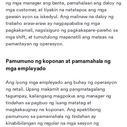
ng mga manager ang benta, pamahalaan ang daloy ng 
mga customer, at tiyakin na natatapos ang mga 
gawain ayon sa iskedyul. Ang malinaw na daloy ng 
trabaho araw-araw ay nagpapababa ng mga 
pagkakamali, nagsisiguro ng pagkakapare-pareho sa 
mga shift, at tumutulong mapanatili ang mataas na 
pamantayan ng operasyon.
Pamumuno ng koponan at pamamahala ng 
mga empleyado
Ang iyong mga empleyado ang buhay ng operasyon 
ng retail. Upang makamit ang pangmatagalang 
tagumpay, kailangang magpokus ang manager ng 
tindahan sa pagbuo ng isang matatag at 
magkakaugnay na koponan. Ang epektibong 
pamumuno sa pamamahala ng tindahan ay 
kinabibilangan ng regular na mga sesyon ng 