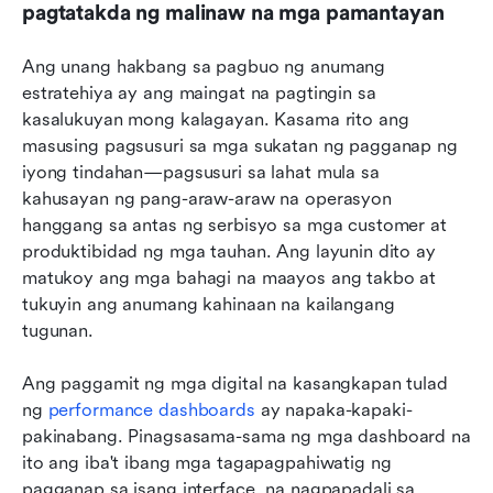
pagtatakda ng malinaw na mga pamantayan
Ang unang hakbang sa pagbuo ng anumang 
estratehiya ay ang maingat na pagtingin sa 
kasalukuyan mong kalagayan. Kasama rito ang 
masusing pagsusuri sa mga sukatan ng pagganap ng 
iyong tindahan—pagsusuri sa lahat mula sa 
kahusayan ng pang-araw-araw na operasyon 
hanggang sa antas ng serbisyo sa mga customer at 
produktibidad ng mga tauhan. Ang layunin dito ay 
matukoy ang mga bahagi na maayos ang takbo at 
tukuyin ang anumang kahinaan na kailangang 
tugunan.
Ang paggamit ng mga digital na kasangkapan tulad 
ng 
performance dashboards
 ay napaka-kapaki-
pakinabang. Pinagsasama-sama ng mga dashboard na 
ito ang iba't ibang mga tagapagpahiwatig ng 
pagganap sa isang interface, na nagpapadali sa 