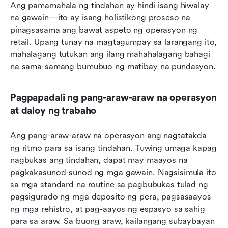
Ang pamamahala ng tindahan ay hindi isang hiwalay 
na gawain—ito ay isang holistikong proseso na 
pinagsasama ang bawat aspeto ng operasyon ng 
retail. Upang tunay na magtagumpay sa larangang ito, 
mahalagang tutukan ang ilang mahahalagang bahagi 
na sama-samang bumubuo ng matibay na pundasyon.
Pagpapadali ng pang-araw-araw na operasyon 
at daloy ng trabaho
Ang pang-araw-araw na operasyon ang nagtatakda 
ng ritmo para sa isang tindahan. Tuwing umaga kapag 
nagbukas ang tindahan, dapat may maayos na 
pagkakasunod-sunod ng mga gawain. Nagsisimula ito 
sa mga standard na routine sa pagbubukas tulad ng 
pagsigurado ng mga deposito ng pera, pagsasaayos 
ng mga rehistro, at pag-aayos ng espasyo sa sahig 
para sa araw. Sa buong araw, kailangang subaybayan 