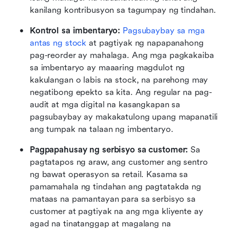
kanilang kontribusyon sa tagumpay ng tindahan.
Kontrol sa imbentaryo:
Pagsubaybay sa mga 
antas ng stock
 at pagtiyak ng napapanahong 
pag-reorder ay mahalaga. Ang mga pagkakaiba 
sa imbentaryo ay maaaring magdulot ng 
kakulangan o labis na stock, na parehong may 
negatibong epekto sa kita. Ang regular na pag-
audit at mga digital na kasangkapan sa 
pagsubaybay ay makakatulong upang mapanatili 
ang tumpak na talaan ng imbentaryo.
Pagpapahusay ng serbisyo sa customer:
 Sa 
pagtatapos ng araw, ang customer ang sentro 
ng bawat operasyon sa retail. Kasama sa 
pamamahala ng tindahan ang pagtatakda ng 
mataas na pamantayan para sa serbisyo sa 
customer at pagtiyak na ang mga kliyente ay 
agad na tinatanggap at magalang na 