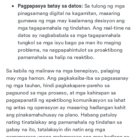
Pagpapasya batay sa datos:
 Sa tulong ng mga 
pinagsamang digital na kagamitan, maaaring 
gumawa ng mga may kaalamang desisyon ang 
mga tagapamahala ng tindahan. Ang real-time na 
datos ay nagbababala sa mga tagapamahala 
tungkol sa mga isyu bago pa man ito maging 
problema, na nagpapahintulot sa proaktibong 
pamamahala sa halip na reaktibo.
Sa kabila ng malinaw na mga benepisyo, palaging 
may mga hamon. Ang pagkakaiba-iba sa pagsasanay 
ng mga tauhan, hindi pagkakapare-pareho sa 
pagsunod sa mga proseso, at mga kahirapan sa 
pagpapanatili ng epektibong komunikasyon sa lahat 
ng antas ng operasyon ay maaaring hadlangan kahit 
ang pinakamahuhusay na plano. Habang patuloy 
nating tinatalakay ang pamamahala ng tindahan sa 
gabay na ito, tatalakayin din natin ang mga 
pamamaraan upang malampasan ang mga hadlang na 