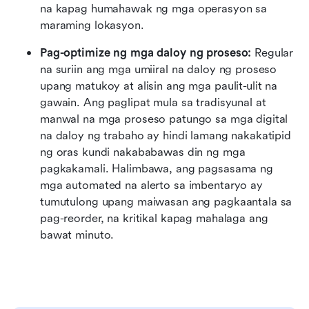
na kapag humahawak ng mga operasyon sa 
maraming lokasyon.
Pag-optimize ng mga daloy ng proseso:
 Regular 
na suriin ang mga umiiral na daloy ng proseso 
upang matukoy at alisin ang mga paulit-ulit na 
gawain. Ang paglipat mula sa tradisyunal at 
manwal na mga proseso patungo sa mga digital 
na daloy ng trabaho ay hindi lamang nakakatipid 
ng oras kundi nakababawas din ng mga 
pagkakamali. Halimbawa, ang pagsasama ng 
mga automated na alerto sa imbentaryo ay 
tumutulong upang maiwasan ang pagkaantala sa 
pag-reorder, na kritikal kapag mahalaga ang 
bawat minuto.