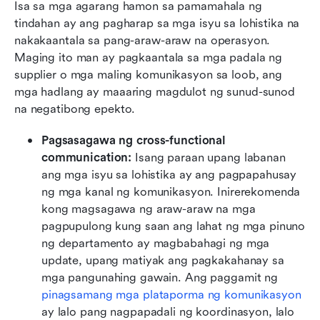
Isa sa mga agarang hamon sa pamamahala ng 
tindahan ay ang pagharap sa mga isyu sa lohistika na 
nakakaantala sa pang-araw-araw na operasyon. 
Maging ito man ay pagkaantala sa mga padala ng 
supplier o mga maling komunikasyon sa loob, ang 
mga hadlang ay maaaring magdulot ng sunud-sunod 
na negatibong epekto.
Pagsasagawa ng cross-functional 
communication:
 Isang paraan upang labanan 
ang mga isyu sa lohistika ay ang pagpapahusay 
ng mga kanal ng komunikasyon. Inirerekomenda 
kong magsagawa ng araw-araw na mga 
pagpupulong kung saan ang lahat ng mga pinuno 
ng departamento ay magbabahagi ng mga 
update, upang matiyak ang pagkakahanay sa 
mga pangunahing gawain. Ang paggamit ng 
pinagsamang mga plataporma ng komunikasyon
ay lalo pang nagpapadali ng koordinasyon, lalo 