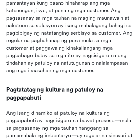
pamantayan kung paano hinaharap ang mga 
katanungan, isyu, at puna ng mga customer. Ang 
pagsasanay sa mga tauhan na maging maunawain at 
nakatuon sa solusyon ay isang mahalagang bahagi sa 
pagbibigay ng natatanging serbisyo sa customer. Ang 
regular na paghahanap ng puna mula sa mga 
customer at paggawa ng kinakailangang mga 
pagbabago batay sa mga ito ay nagsisiguro na ang 
tindahan ay patuloy na natutugunan o nalalampasan 
ang mga inaasahan ng mga customer.
Pagtatatag ng kultura ng patuloy na 
pagpapabuti
Ang isang dinamiko at patuloy na kultura ng 
pagpapabuti ay nagsisiguro na bawat proseso—mula 
sa pagsasanay ng mga tauhan hanggang sa 
pamamahala ng imbentaryo—ay regular na sinusuri at 