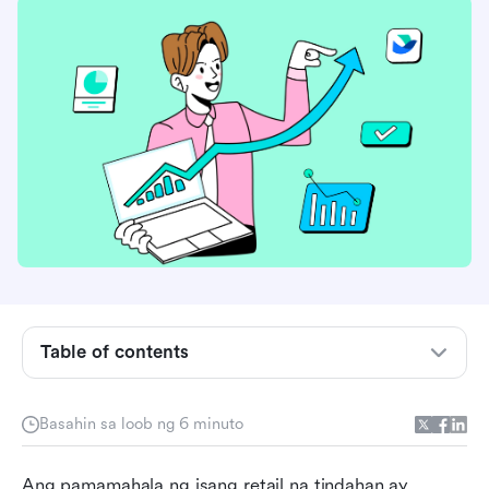
Table of contents
Ano ang pamamahala ng tindahan at bakit ito
mahalaga
Basahin sa loob ng 6 minuto
Mahahalagang bahagi ng epektibong
Ang pamamahala ng isang retail na tindahan ay 
pamamahala ng tindahan