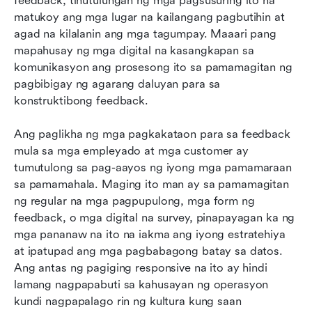
feedback, tinutulungan ng mga pagsusuring ito na 
matukoy ang mga lugar na kailangang pagbutihin at 
agad na kilalanin ang mga tagumpay. Maaari pang 
mapahusay ng mga digital na kasangkapan sa 
komunikasyon ang prosesong ito sa pamamagitan ng 
pagbibigay ng agarang daluyan para sa 
konstruktibong feedback.
Ang paglikha ng mga pagkakataon para sa feedback 
mula sa mga empleyado at mga customer ay 
tumutulong sa pag-aayos ng iyong mga pamamaraan 
sa pamamahala. Maging ito man ay sa pamamagitan 
ng regular na mga pagpupulong, mga form ng 
feedback, o mga digital na survey, pinapayagan ka ng 
mga pananaw na ito na iakma ang iyong estratehiya 
at ipatupad ang mga pagbabagong batay sa datos. 
Ang antas ng pagiging responsive na ito ay hindi 
lamang nagpapabuti sa kahusayan ng operasyon 
kundi nagpapalago rin ng kultura kung saan 