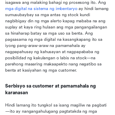
isagawa ang malaking bahagi ng prosesong ito. Ang 
mga digital na sistema ng imbentaryo
 ay hindi lamang 
sumusubaybay sa mga antas ng stock kundi 
nagbibigay din ng mga alerto kapag mababa na ang 
suplay at kaya ring hulaan ang mga pangangailangan 
sa hinaharap batay sa mga uso sa benta. Ang 
pagsasama ng mga digital na kasangkapang ito sa 
iyong pang-araw-araw na pamamahala ay 
nagpapahusay ng kahusayan at nagpapababa ng 
posibilidad ng kakulangan o labis na stock—na 
parehong maaaring makaapekto nang negatibo sa 
benta at kasiyahan ng mga customer.
Serbisyo sa customer at pamamahala ng 
karanasan
Hindi lamang ito tungkol sa isang magiliw na pagbati
—ito ay nangangahulugang pagtatakda ng mga 