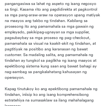
pangangasiwa sa lahat ng aspeto ng isang negosyo 
sa tingi. Kasama rito ang pagdidirekta at pagkontrol 
sa mga pang-araw-araw na operasyon upang matiyak 
na maayos ang takbo ng tindahan. Kabilang sa 
prosesong ito ang pamamahala sa mga gawain ng 
empleyado, pakikipag-ugnayan sa mga supplier, 
pagsubaybay sa mga proseso ng pag-checkout, 
pamamahala sa visual na kaakit-akit ng tindahan, at 
pagtitiyak na positibo ang karanasan ng bawat 
customer. Sa madaling salita, ang pamamahala ng 
tindahan ay tungkol sa paglikha ng isang maayos at 
epektibong sistema kung saan ang bawat bahagi ay 
nag-aambag sa pangkalahatang kahusayan ng 
operasyon.
Kapag tinutukoy ko ang epektibong pamamahala ng 
tindahan, iniisip ko ang isang komprehensibong 
estratehiya na sumasaklaw sa ilang mahahalagang 
larangan: