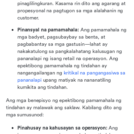
pinaglilingkuran. Kasama rin dito ang agarang at 
propesyonal na pagtugon sa mga alalahanin ng 
customer.
Pinansyal na pamamahala:
 Ang pamamahala ng 
mga badyet, pagsubaybay sa benta, at 
pagbabantay sa mga gastusin—lahat ay 
nakakatulong sa pangkalahatang kalusugan ng 
pananalapi ng isang retail na operasyon. Ang 
epektibong pamamahala ng tindahan ay 
nangangailangan ng 
kritikal na pangangasiwa sa 
pananalapi
 upang matiyak na nananatiling 
kumikita ang tindahan.
Ang mga benepisyo ng epektibong pamamahala ng 
tindahan ay malawak ang saklaw. Kabilang dito ang 
mga sumusunod:
Pinahusay na kahusayan sa operasyon:
 Ang 