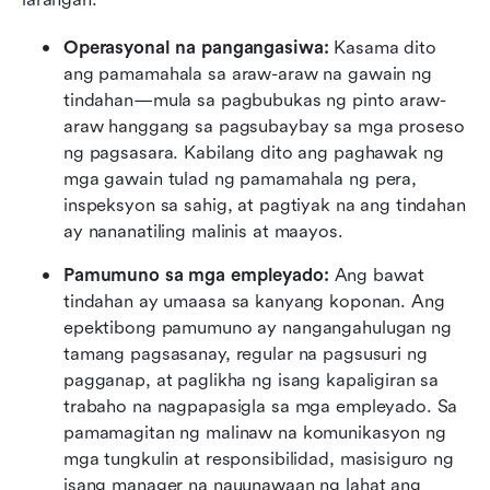
Operasyonal na pangangasiwa:
 Kasama dito 
ang pamamahala sa araw-araw na gawain ng 
tindahan—mula sa pagbubukas ng pinto araw-
araw hanggang sa pagsubaybay sa mga proseso 
ng pagsasara. Kabilang dito ang paghawak ng 
mga gawain tulad ng pamamahala ng pera, 
inspeksyon sa sahig, at pagtiyak na ang tindahan 
ay nananatiling malinis at maayos.
Pamumuno sa mga empleyado:
 Ang bawat 
tindahan ay umaasa sa kanyang koponan. Ang 
epektibong pamumuno ay nangangahulugan ng 
tamang pagsasanay, regular na pagsusuri ng 
pagganap, at paglikha ng isang kapaligiran sa 
trabaho na nagpapasigla sa mga empleyado. Sa 
pamamagitan ng malinaw na komunikasyon ng 
mga tungkulin at responsibilidad, masisiguro ng 
isang manager na nauunawaan ng lahat ang 