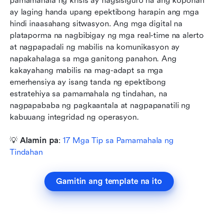
pamamahala ng krisis ay nagsisiguro na ang koponan 
ay laging handa upang epektibong harapin ang mga 
hindi inaasahang sitwasyon. Ang mga digital na 
plataporma na nagbibigay ng mga real-time na alerto 
at nagpapadali ng mabilis na komunikasyon ay 
napakahalaga sa mga ganitong panahon. Ang 
kakayahang mabilis na mag-adapt sa mga 
emerhensiya ay isang tanda ng epektibong 
estratehiya sa pamamahala ng tindahan, na 
nagpapababa ng pagkaantala at nagpapanatili ng 
kabuuang integridad ng operasyon.
💡
 Alamin pa
: 
17 Mga Tip sa Pamamahala ng 
Tindahan
Gamitin ang template na ito