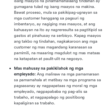
isang maayos na pinamamahalaang tindahan ay 
gumagana tulad ng isang maayos na makina. 
Bawat proseso, mula sa pakikipag-ugnayan sa 
mga customer hanggang sa pagsuri ng 
imbentaryo, ay nagiging mas maayos, at ang 
kahusayan na ito ay nagreresulta sa pagtitipid sa 
gastos at pinahusay na serbisyo. Kapag maayos 
ang takbo ng tindahan, nagkakaroon ang mga 
customer ng mas magandang karanasan sa 
pamimili, na maaaring magdulot ng mas mataas 
na katapatan at paulit-ulit na negosyo.
Mas mahusay na pakikilahok ng mga 
empleyado:
 Ang malinaw na mga pamamaraan 
sa pamamahala at matibay na mga programa sa 
pagsasanay ay nagpapataas ng moral ng mga 
empleyado, nagpapababa ng pag-alis sa 
trabaho, at nagpapalago ng positibong 
kapaligiran sa trabaho.