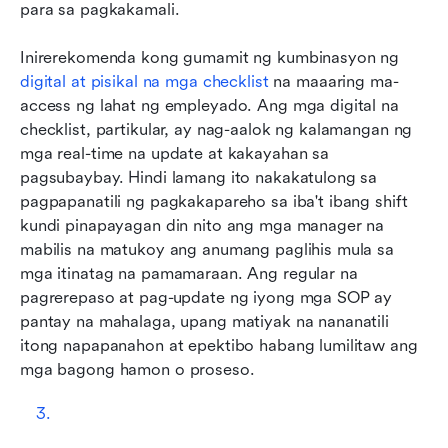
para sa pagkakamali.
Inirerekomenda kong gumamit ng kumbinasyon ng 
digital at pisikal na mga checklist
 na maaaring ma-
access ng lahat ng empleyado. Ang mga digital na 
checklist, partikular, ay nag-aalok ng kalamangan ng 
mga real-time na update at kakayahan sa 
pagsubaybay. Hindi lamang ito nakakatulong sa 
pagpapanatili ng pagkakapareho sa iba't ibang shift 
kundi pinapayagan din nito ang mga manager na 
mabilis na matukoy ang anumang paglihis mula sa 
mga itinatag na pamamaraan. Ang regular na 
pagrerepaso at pag-update ng iyong mga SOP ay 
pantay na mahalaga, upang matiyak na nananatili 
itong napapanahon at epektibo habang lumilitaw ang 
mga bagong hamon o proseso.