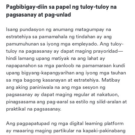
Pagbibigay-diin sa papel ng tuloy-tuloy na 
pagsasanay at pag-unlad
Isang pundasyon ng anumang matagumpay na 
estratehiya sa pamamahala ng tindahan ay ang 
pamumuhunan sa iyong mga empleyado. Ang tuloy-
tuloy na pagsasanay ay dapat maging prayoridad—
hindi lamang upang matiyak na ang lahat ay 
napapanahon sa mga panloob na pamamaraan kundi 
upang bigyang-kapangyarihan ang iyong mga tauhan 
sa mga bagong kasanayan at estratehiya. Matibay 
ang aking paniniwala na ang mga sesyon ng 
pagsasanay ay dapat maging regular at nakatuon, 
pinagsasama ang pag-aaral sa estilo ng silid-aralan at 
praktikal na pagsasanay.
Ang pagpapatupad ng mga digital learning platform 
ay maaaring maging partikular na kapaki-pakinabang 