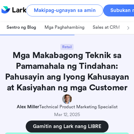
Makipag-ugnayan sa amin
Subukan n
Sentro ng Blog
Mga Paghahambing
Sales at CRM
Pa
Retail
Mga Makabagong Teknik sa
Pamamahala ng Tindahan:
Pahusayin ang Iyong Kahusayan
at Kasiyahan ng mga Customer
Alex Miller
Technical Product Marketing Specialist
Mar 12, 2025
Gamitin ang Lark nang LIBRE