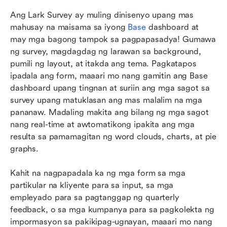
Ang Lark Survey ay muling dinisenyo upang mas 
mahusay na maisama sa iyong 
Base
 dashboard at 
may mga bagong tampok sa pagpapasadya! Gumawa 
ng survey, magdagdag ng larawan sa background, 
pumili ng layout, at itakda ang tema. Pagkatapos 
ipadala ang form, maaari mo nang gamitin ang Base 
dashboard upang tingnan at suriin ang mga sagot sa 
survey upang matuklasan ang mas malalim na mga 
pananaw. Madaling makita ang bilang ng mga sagot 
nang real-time at awtomatikong ipakita ang mga 
resulta sa pamamagitan ng word clouds, charts, at pie 
graphs.
Kahit na nagpapadala ka ng mga form sa mga 
partikular na kliyente para sa input, sa mga 
empleyado para sa pagtanggap ng quarterly 
feedback, o sa mga kumpanya para sa pagkolekta ng 
impormasyon sa pakikipag-ugnayan, maaari mo nang 