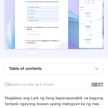
Table of contents
📃 I-customize ang mga survey!
Basahin sa loob ng 5 minuto
✅ Magdagdag ng Base Dashboard sa isang
Workplace
Naglabas ang Lark ng ilang kapanapanabik na bagong 
tampok ngayong buwan upang mabigyan ka ng mas 
📝 I-personalize ang iyong mga board