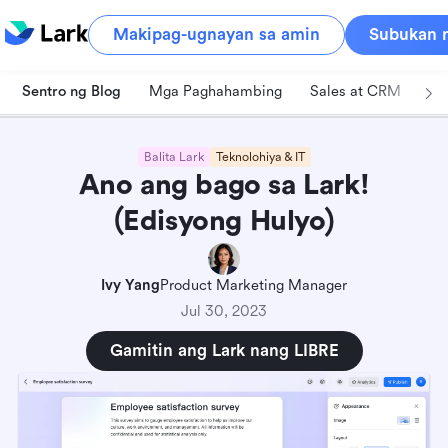
Makipag-ugnayan sa amin
Subukan n
Sentro ng Blog
Mga Paghahambing
Sales at CRM
Pa
Balita Lark
Teknolohiya & IT
Ano ang bago sa Lark!
(Edisyong Hulyo)
Ivy Yang
Product Marketing Manager
Jul 30, 2023
Gamitin ang Lark nang LIBRE