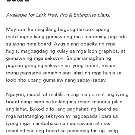
Available for Lark Free, Pro & Enterprise plans. 
Mayroon kaming ilang bagong tampok upang 
matulungan kang gumawa ng mas maraming pag-edit 
sa iyong mga board! Ayusin ang opacity ng mga 
hugis, magdagdag ng kulay sa mga icon graphics, at 
gumawa ng mga seksyon. Sa pamamagitan ng 
pagdaragdag ng seksyon sa iyong board, maaari 
mong pagsama-samahin ang lahat ng mga hugis sa 
loob nito upang gumalaw nang sabay-sabay.
Ngayon, madali at mabilis mong maipormat ang iyong 
board nang hindi na kailangang mano-manong piliin 
ang lahat. Bukod dito, ang paghahati ng board sa 
mga natatanging seksyon ay nagpapadali para sa 
iyong mga mambabasa na maunawaan at mas 
maintindihan ang board sa pamamagitan ng isang 