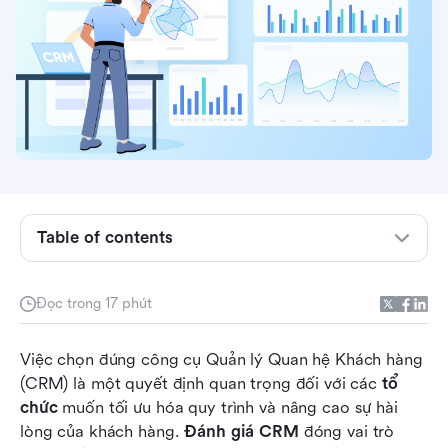
Các loại CRM
Table of contents
8 tính năng cốt lõi của CRM mà công cụ của
bạn phải có
Đọc trong 17 phút
Tiêu chí đánh giá CRM
Việc chọn đúng công cụ Quản lý Quan hệ Khách hàng 
Cách tiến hành đánh giá CRM
(CRM) là một quyết định quan trọng đối với các 
tổ 
Lark: Một giải pháp CRM hiệu quả đáp ứng các
chức
 muốn tối ưu hóa quy trình và nâng cao sự hài 
tiêu chí đánh giá chính
lòng của khách hàng. 
Đánh giá CRM
 đóng vai trò 