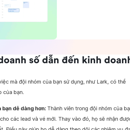
doanh số dẫn đến kinh doan
việc mà đội nhóm của bạn sử dụng, như Lark, có thể
p của bạn.
a bạn dễ dàng hơn:
Thành viên trong đội nhóm của b
 cho các lead và vé mới. Thay vào đó, họ sẽ nhận đượ
ất. Điều này giúp họ dễ dàng theo dõi các nhiệm vụ đ