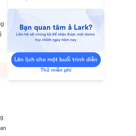
ng
Bạn quan tâm å Lark?
ể
Liên hệ với chúng tôi để nhận được một demo 
tùy chỉnh ngay hôm nay
Lên lịch cho một buổi trình diễn
Thử miễn phí
ng
uan