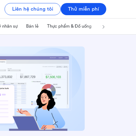
Liên hệ chúng tôi
Thử miễn phí
ý nhân sự
Bán lẻ
Thực phẩm & Đồ uống
Công nghệ & IT