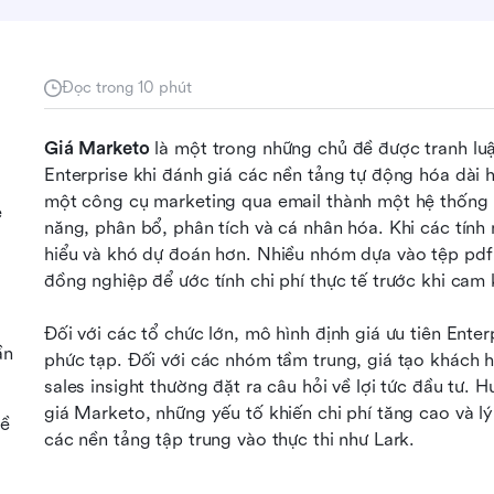
Đọc trong 10 phút
Giá Marketo
 là một trong những chủ đề được tranh lu
Enterprise khi đánh giá các nền tảng tự động hóa dài 
một công cụ marketing qua email thành một hệ thống 
e
năng, phân bổ, phân tích và cá nhân hóa. Khi các tính
hiểu và khó dự đoán hơn. Nhiều nhóm dựa vào tệp pdf 
đồng nghiệp để ước tính chi phí thực tế trước khi cam 
Đối với các tổ chức lớn, mô hình định giá ưu tiên Ente
ần
phức tạp. Đối với các nhóm tầm trung, giá tạo khách 
sales insight thường đặt ra câu hỏi về lợi tức đầu tư. 
giá Marketo, những yếu tố khiến chi phí tăng cao và l
về
các nền tảng tập trung vào thực thi như Lark.