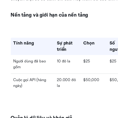
Nền tảng và giới hạn của nền tảng
Tính năng
Sự phát 
Chọn
Số 
triển
ngu
Người dùng đã bao 
10 đô la
$25
$25
gồm
Cuộc gọi API (hàng 
20.000 đô 
$50,000
$50
ngày)
la
Quản lý dữ liệu và khán giả