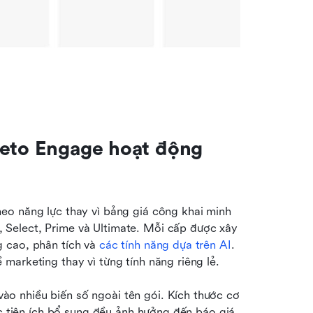
keto Engage hoạt động 
o năng lực thay vì bảng giá công khai minh 
Select, Prime và Ultimate. Mỗi cấp được xây 
 cao, phân tích và 
các tính năng dựa trên AI
. 
marketing thay vì từng tính năng riêng lẻ.
 nhiều biến số ngoài tên gói. Kích thước cơ 
c tiện ích bổ sung đều ảnh hưởng đến báo giá. 