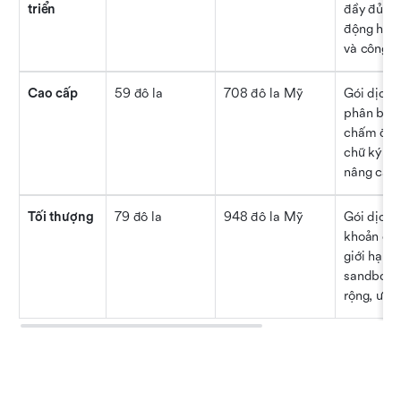
triển
đầy đủ với
động hóa,
và công c
Cao cấp
59 đô la
708 đô la Mỹ
Gói dịch v
phân bổ k
chấm điểm
chữ ký điệ
nâng cao.
Tối thượng
79 đô la
948 đô la Mỹ
Gói dịch 
khoản đượ
giới hạn I
sandbox, 
rộng, ưu đ