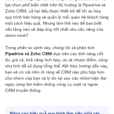
lựa chọn phổ biến nhất trên thị trường là Pipedrive và 
Tích hợp và hệ sinh thái của Pipedrive so với
Zoho CRM, cả hai đều được thiết kế để tối ưu hóa 
Zoho CRM
quy trình bán hàng và quản lý mối quan hệ khách hàng 
một cách hiệu quả. Nhưng làm thế nào để bạn biết 
Pipedrive so với Zoho CRM: Tóm tắt ưu và
nền tảng nào sẽ đáp ứng tốt nhất nhu cầu riêng của 
nhược điểm
nhóm mình?
Điều mà cả Pipedrive và Zoho CRM đều thiếu
Trong phần so sánh này, chúng tôi sẽ phân tích 
đối với các nhóm hiện đại
Pipedrive và Zoho CRM
 dựa trên các tính năng cốt 
Xu hướng trong các ngành: Hiểu lý do tại sao
lõi, giá cả, khả năng tích hợp, ưu và nhược điểm, cũng 
các nhóm hiện đại chọn Lark
như tính dễ sử dụng tổng thể. Kết thúc hướng dẫn này, 
bạn sẽ có cái nhìn rõ ràng về CRM nào phù hợp hơn 
Pipedrive so với Zoho so với Lark: Nên chọn tùy
cho nhóm của bạn và lý do tại sao các nhóm hiện đại 
chọn nào là đúng
ngày càng tìm kiếm những công cụ vượt ra ngoài 
CRM truyền thống.
Kết luận
Câu hỏi thường gặp
Đọc liên quan
Nâng cao hiệu quả quy trình làm việc giữa các 