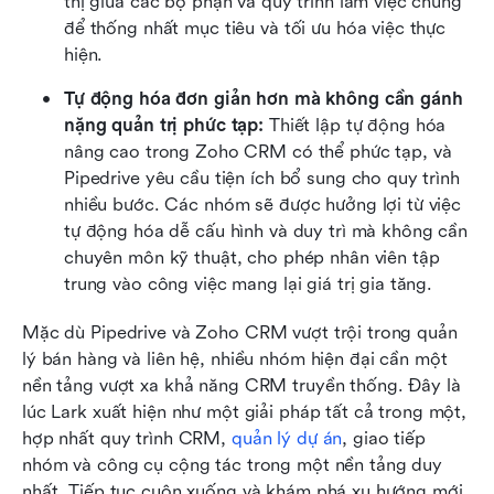
thị giữa các bộ phận và quy trình làm việc chung 
để thống nhất mục tiêu và tối ưu hóa việc thực 
hiện.
Tự động hóa đơn giản hơn mà không cần gánh 
nặng quản trị phức tạp: 
Thiết lập tự động hóa 
nâng cao trong Zoho CRM có thể phức tạp, và 
Pipedrive yêu cầu tiện ích bổ sung cho quy trình 
nhiều bước. Các nhóm sẽ được hưởng lợi từ việc 
tự động hóa dễ cấu hình và duy trì mà không cần 
chuyên môn kỹ thuật, cho phép nhân viên tập 
trung vào công việc mang lại giá trị gia tăng.
Mặc dù Pipedrive và Zoho CRM vượt trội trong quản 
lý bán hàng và liên hệ, nhiều nhóm hiện đại cần một 
nền tảng vượt xa khả năng CRM truyền thống. Đây là 
lúc Lark xuất hiện như một giải pháp tất cả trong một, 
hợp nhất quy trình CRM, 
quản lý dự án
, giao tiếp 
nhóm và công cụ cộng tác trong một nền tảng duy 
nhất. Tiếp tục cuộn xuống và khám phá xu hướng mới.