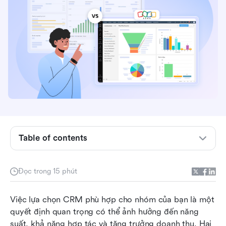
Table of contents
Pipedrive là gì?
Đọc trong 15 phút
Zoho CRM là gì?
Pipedrive so với Zoho CRM: So sánh tính năng
Việc lựa chọn CRM phù hợp cho nhóm của bạn là một 
cốt lõi
quyết định quan trọng có thể ảnh hưởng đến năng 
suất, khả năng hợp tác và tăng trưởng doanh thu. Hai 
So sánh giá giữa Pipedrive và Zoho CRM