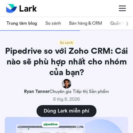
Trung tâm blog
So sánh
Bán hàng & CRM
Quản lý dự
So sánh
Pipedrive so với Zoho CRM: Cái
nào sẽ phù hợp nhất cho nhóm
của bạn?
Ryan Tanner
Chuyên gia Tiếp thị Sản phẩm
6 thg 8, 2026
Dùng Lark miễn phí