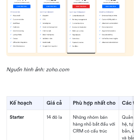
Nguồn hình ảnh: zoho.com
Kế hoạch
Giá cả
Phù hợp nhất cho
Các tí
Starter
14 đô la
Những nhóm bán 
Quản lý 
hàng nhỏ bắt đầu với 
hệ, tự độ
CRM có cấu trúc
bản, kết 
và bảng 