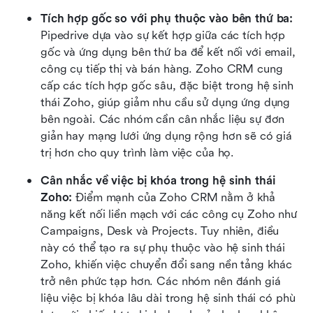
Tích hợp gốc so với phụ thuộc vào bên thứ ba: 
Pipedrive dựa vào sự kết hợp giữa các tích hợp 
gốc và ứng dụng bên thứ ba để kết nối với email, 
công cụ tiếp thị và bán hàng. Zoho CRM cung 
cấp các tích hợp gốc sâu, đặc biệt trong hệ sinh 
thái Zoho, giúp giảm nhu cầu sử dụng ứng dụng 
bên ngoài. Các nhóm cần cân nhắc liệu sự đơn 
giản hay mạng lưới ứng dụng rộng hơn sẽ có giá 
trị hơn cho quy trình làm việc của họ.
Cân nhắc về việc bị khóa trong hệ sinh thái 
Zoho: 
Điểm mạnh của Zoho CRM nằm ở khả 
năng kết nối liền mạch với các công cụ Zoho như 
Campaigns, Desk và Projects. Tuy nhiên, điều 
này có thể tạo ra sự phụ thuộc vào hệ sinh thái 
Zoho, khiến việc chuyển đổi sang nền tảng khác 
trở nên phức tạp hơn. Các nhóm nên đánh giá 
liệu việc bị khóa lâu dài trong hệ sinh thái có phù 