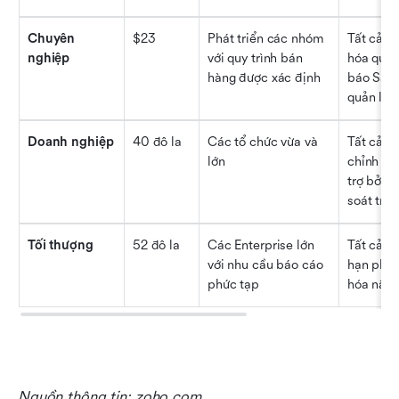
Chuyên 
$23
Phát triển các nhóm 
Tất cả cá
nghiệp
với quy trình bán 
hóa quy t
hàng được xác định
báo Sales
quản lý q
Doanh nghiệp
40 đô la
Các tổ chức vừa và 
Tất cả cá
lớn
chỉnh nâ
trợ bởi A
soát truy
Tối thượng
52 đô la
Các Enterprise lớn 
Tất cả cá
với nhu cầu báo cáo 
hạn phân 
phức tạp
hóa nâng 
Nguồn thông tin: zoho.com