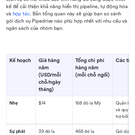
kế để cải thiện khả năng hiển thị pipeline, tự động hóa 
và 
hợp tác
. Bản tổng quan này sẽ giúp bạn so sánh 
gói dịch vụ Pipedrive nào phù hợp nhất với nhu cầu và 
ngân sách của nhóm bạn.
Kế hoạch
Giá hàng 
Tổng chi phí 
Các tín
năm 
hàng năm 
(USD/mỗi 
(mỗi chỗ ngồi)
chỗ/ngày 
tháng)
Nhẹ
$14
168 đô la Mỹ
Quản lý k
và quy trì
trợ bởi AI
Sự phát 
39 đô la
468 đô la
Gói dịch v