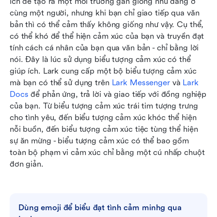
ích để tạo ra một môi trường gần giống như đang ở 
cùng một người, nhưng khi bạn chỉ giao tiếp qua văn 
bản thì có thể cảm thấy không giống như vậy. Cụ thể, 
có thể khó để thể hiện cảm xúc của bạn và truyền đạt 
tính cách cá nhân của bạn qua văn bản - chỉ bằng lời 
nói. Đây là lúc sử dụng biểu tượng cảm xúc có thể 
giúp ích. Lark cung cấp một bộ biểu tượng cảm xúc 
mà bạn có thể sử dụng trên 
Lark
Messenger
 và
 Lark 
Docs
 để phản ứng, trả lời và giao tiếp với đồng nghiệp 
của bạn. Từ biểu tượng cảm xúc trái tim tượng trưng 
cho tình yêu, đến biểu tượng cảm xúc khóc thể hiện 
nỗi buồn, đến biểu tượng cảm xúc tiệc tùng thể hiện 
sự ăn mừng - biểu tượng cảm xúc có thể bao gồm 
toàn bộ phạm vi cảm xúc chỉ bằng một cú nhấp chuột 
đơn giản.
Dùng emoji để biểu đạt tình cảm minhg qua 