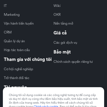
IT
Wiki
Marketing
OKR
Vận hành tiền tuyến
Nền tảng mở
CRM
Giá cả
Quản lý dự án
Các gói dịch vụ
Hợp tác toàn cầu
Bảo mật
Tham gia với chúng tôi
Chính sách quyền riêng tư
Cơ hội nghề nghiệp
Trở thành đối tác
Tài nguyên
Chúng tôi sử dụng cookie và các công nghệ tương tự để cung cấp
Liên hệ
và duy trì dịch vụ cũng như đảm bảo hiệu suất, tính bảo mật và tính
ổn định của trang web. Hãy tìm hiểu thêm về cách chúng tôi sử
Trung tâm trợ giúp
dụng cookie trong
Chính sách cookie
. Bạn có thể quản lý tùy chọn