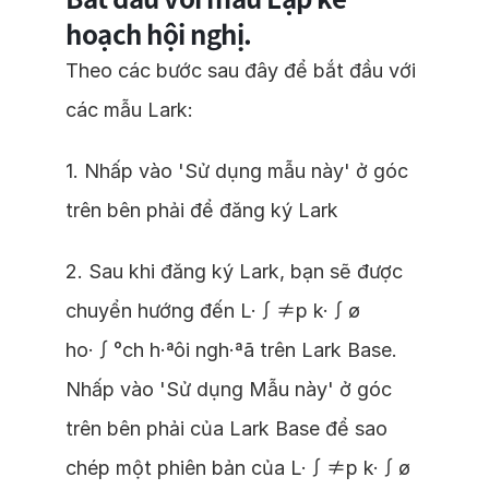
hoạch hội nghị.
Theo các bước sau đây để bắt đầu với
các mẫu Lark:
1. Nhấp vào 'Sử dụng mẫu này' ở góc
trên bên phải để đăng ký Lark
2. Sau khi đăng ký Lark, bạn sẽ được
chuyển hướng đến L·∫≠p k·∫ø
ho·∫°ch h·ªôi ngh·ªã trên Lark Base.
Nhấp vào 'Sử dụng Mẫu này' ở góc
trên bên phải của Lark Base để sao
chép một phiên bản của L·∫≠p k·∫ø