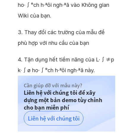
ho·∫°ch h·ªôi ngh·ªã vào Không gian
Wiki của bạn.
3. Thay đổi các trường của mẫu để
phù hợp với nhu cầu của bạn
4. Tận dụng hết tiềm năng của L·∫≠p
k·∫ø ho·∫°ch h·ªôi ngh·ªã này.
Cần giúp đỡ với mẫu này?
Liên hệ với chúng tôi để xây
dựng một bản demo tùy chỉnh
cho bạn miễn phí
Liên hệ với chúng tôi