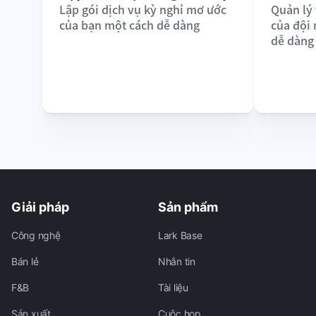
Lập gói dịch vụ kỳ nghỉ mơ ước 
Quản lý 
của bạn một cách dễ dàng
của đội
dễ dàng
Giải pháp
Sản phẩm
Công nghệ
Lark Base
Bán lẻ
Nhắn tin
F&B
Tài liệu
Sản xuất
Cuộc họp