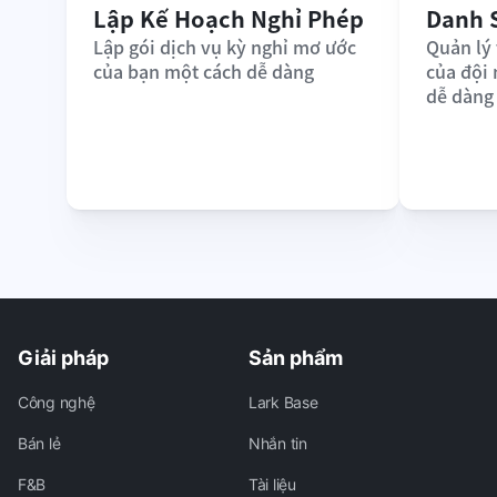
Lập Kế Hoạch Nghỉ Phép
Danh 
Lập gói dịch vụ kỳ nghỉ mơ ước 
Quản lý 
của bạn một cách dễ dàng
của đội
dễ dàng
Giải pháp
Sản phẩm
Công nghệ
Lark Base
Bán lẻ
Nhắn tin
F&B
Tài liệu