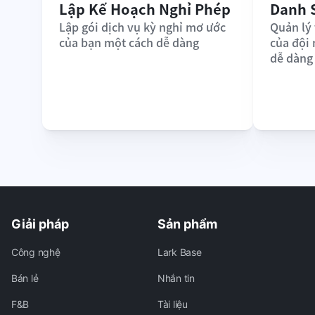
Lập Kế Hoạch Nghỉ Phép
Danh 
Lập gói dịch vụ kỳ nghỉ mơ ước 
Quản lý 
của bạn một cách dễ dàng
của đội
dễ dàng
Giải pháp
Sản phẩm
Công nghệ
Lark Base
Bán lẻ
Nhắn tin
F&B
Tài liệu