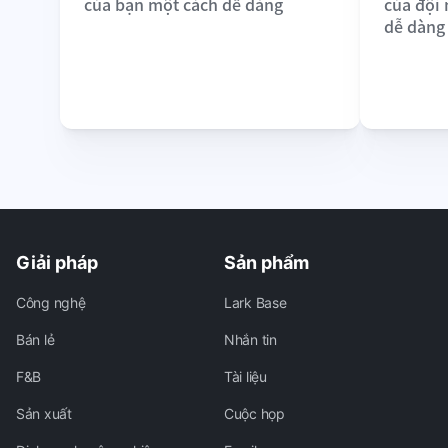
của bạn một cách dễ dàng
của đội
dễ dàng
Giải pháp
Sản phẩm
Công nghệ
Lark Base
Bán lẻ
Nhắn tin
F&B
Tài liệu
Sản xuất
Cuộc họp