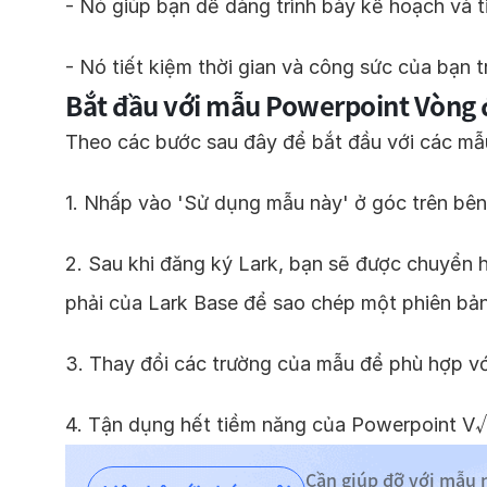
- Nó giúp bạn dễ dàng trình bày kế hoạch và ti
- Nó tiết kiệm thời gian và công sức của bạn t
Bắt đầu với mẫu Powerpoint Vòng 
Theo các bước sau đây để bắt đầu với các mẫ
1. Nhấp vào 'Sử dụng mẫu này' ở góc trên bên
2. Sau khi đăng ký Lark, bạn sẽ được chuyển
phải của Lark Base để sao chép một phiên bả
3. Thay đổi các trường của mẫu để phù hợp v
4. Tận dụng hết tiềm năng của Powerpoint V√
Cần giúp đỡ với mẫu 