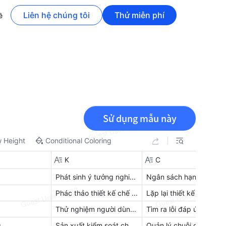
Liên hệ chúng tôi
Thử miễn phí
ề
Sử dụng mẫu này