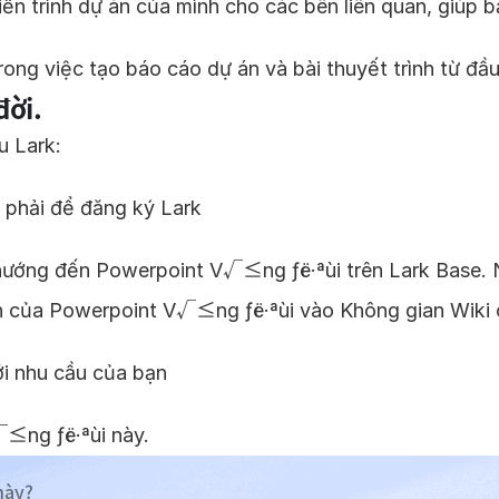
ến trình dự án của mình cho các bên liên quan, giúp b
rong việc tạo báo cáo dự án và bài thuyết trình từ đầu
đời.
u Lark:
 phải để đăng ký Lark
 hướng đến Powerpoint V√≤ng ƒë·ªùi trên Lark Base.
n của Powerpoint V√≤ng ƒë·ªùi vào Không gian Wiki 
ới nhu cầu của bạn
≤ng ƒë·ªùi này.
này?