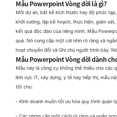
Mẫu Powerpoint Vòng đời là gì?
Mỗi dự án, bất kể kích thước hay độ phức tạp,
khởi xướng, lập kế hoạch, thực hiện, giám sát
kết quả độc đáo của riêng mình. Mẫu Powerpoi
quả. Nó cung cấp một cái nhìn rõ ràng và ngắn 
hoạt chuyển đổi và Ghi chú người trình bày. 
Mẫu Powerpoint Vòng đời dành cho
Mẫu này là công cụ không thể thiếu cho các q
lĩnh vực IT, xây dựng, y tế hay tiếp thị, mẫu 
tốt cho:
- Kinh doanh muốn tối ưu hóa quy trình quản lý
- Các nhóm cần một cách rõ ràng và ngắn gọn đ