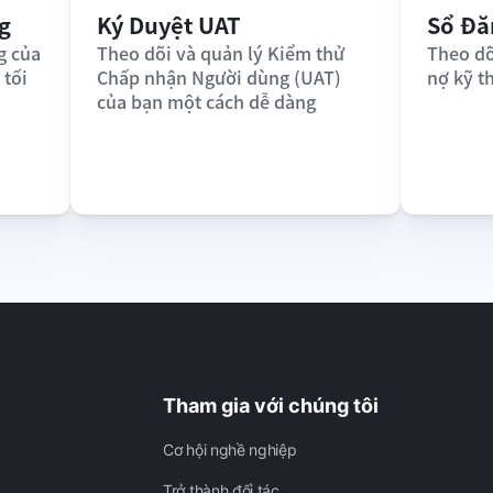
g
Ký Duyệt UAT
Sổ Đă
 của 
Theo dõi và quản lý Kiểm thử 
Theo dõi
tối 
Chấp nhận Người dùng (UAT) 
nợ kỹ t
của bạn một cách dễ dàng
Tham gia với chúng tôi
Cơ hội nghề nghiệp
Trở thành đối tác