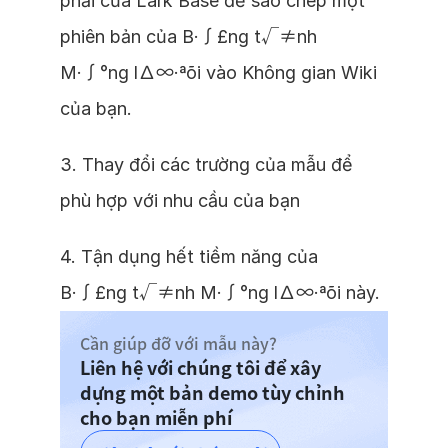
phải của Lark Base để sao chép một
phiên bản của B·∫£ng t√≠nh
M·∫°ng l∆∞·ªõi vào Không gian Wiki
của bạn.
3. Thay đổi các trường của mẫu để
phù hợp với nhu cầu của bạn
4. Tận dụng hết tiềm năng của
B·∫£ng t√≠nh M·∫°ng l∆∞·ªõi này.
Cần giúp đỡ với mẫu này?
Liên hệ với chúng tôi để xây
dựng một bản demo tùy chỉnh
cho bạn miễn phí