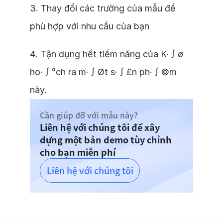
3. Thay đổi các trường của mẫu để
phù hợp với nhu cầu của bạn
4. Tận dụng hết tiềm năng của K·∫ø
ho·∫°ch ra m·∫Øt s·∫£n ph·∫©m
này.
Cần giúp đỡ với mẫu này?
Liên hệ với chúng tôi để xây
dựng một bản demo tùy chỉnh
cho bạn miễn phí
Liên hệ với chúng tôi