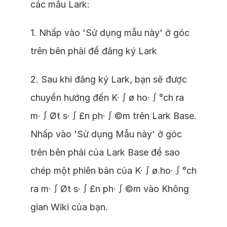
các mẫu Lark:
1. Nhấp vào 'Sử dụng mẫu này' ở góc
trên bên phải để đăng ký Lark
2. Sau khi đăng ký Lark, bạn sẽ được
chuyển hướng đến K·∫ø ho·∫°ch ra
m·∫Øt s·∫£n ph·∫©m trên Lark Base.
Nhấp vào 'Sử dụng Mẫu này' ở góc
trên bên phải của Lark Base để sao
chép một phiên bản của K·∫ø ho·∫°ch
ra m·∫Øt s·∫£n ph·∫©m vào Không
gian Wiki của bạn.