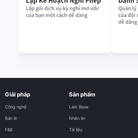
Lập Kế Hoạch Nghỉ Phép
Danh 
Lập gói dịch vụ kỳ nghỉ mơ ước 
Quản lý 
của bạn một cách dễ dàng
của đội
dễ dàng
Giải pháp
Sản phẩm
Công nghệ
Lark Base
Bán lẻ
Nhắn tin
F&B
Tài liệu