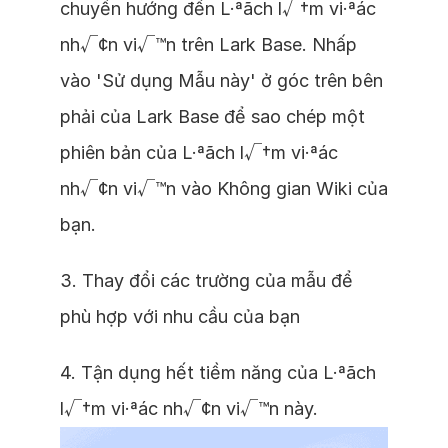
chuyển hướng đến L·ªãch l√†m vi·ªác
nh√¢n vi√™n trên Lark Base. Nhấp
vào 'Sử dụng Mẫu này' ở góc trên bên
phải của Lark Base để sao chép một
phiên bản của L·ªãch l√†m vi·ªác
nh√¢n vi√™n vào Không gian Wiki của
bạn.
3. Thay đổi các trường của mẫu để
phù hợp với nhu cầu của bạn
4. Tận dụng hết tiềm năng của L·ªãch
l√†m vi·ªác nh√¢n vi√™n này.