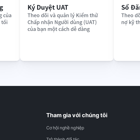
g
Ký Duyệt UAT
Sổ Đă
 của 
Theo dõi và quản lý Kiểm thử 
Theo dõi
tối 
Chấp nhận Người dùng (UAT) 
nợ kỹ t
của bạn một cách dễ dàng
Tham gia với chúng tôi
Cơ hội nghề nghiệp
Trở thành đối tác