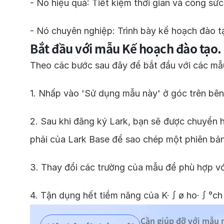
- Nó hiệu quả: Tiết kiệm thời gian và công sức
- Nó chuyên nghiệp: Trình bày kế hoạch đào 
Bắt đầu với mẫu Kế hoạch đào tạo.
Theo các bước sau đây để bắt đầu với các mẫ
1. Nhấp vào 'Sử dụng mẫu này' ở góc trên bên
2. Sau khi đăng ký Lark, bạn sẽ được chuyển
phải của Lark Base để sao chép một phiên bả
3. Thay đổi các trường của mẫu để phù hợp v
4. Tận dụng hết tiềm năng của K·∫ø ho·∫°ch
Cần giúp đỡ với mẫu 