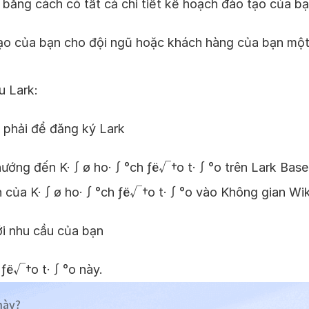
 bằng cách có tất cả chi tiết kế hoạch đào tạo của bạ
tạo của bạn cho đội ngũ hoặc khách hàng của bạn một
u Lark:
 phải để đăng ký Lark
 hướng đến K·∫ø ho·∫°ch ƒë√†o t·∫°o trên Lark Base
n của K·∫ø ho·∫°ch ƒë√†o t·∫°o vào Không gian Wik
ới nhu cầu của bạn
 ƒë√†o t·∫°o này.
này?