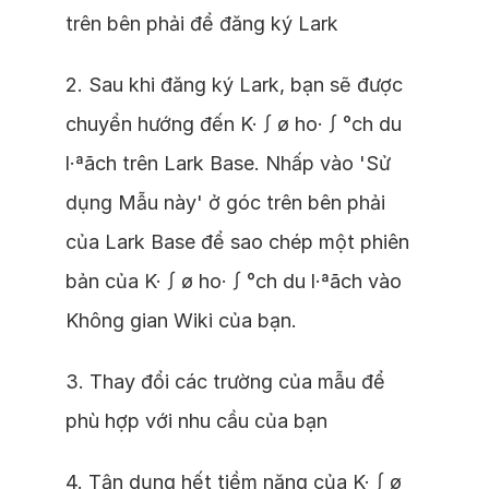
trên bên phải để đăng ký Lark
2. Sau khi đăng ký Lark, bạn sẽ được
chuyển hướng đến K·∫ø ho·∫°ch du
l·ªãch trên Lark Base. Nhấp vào 'Sử
dụng Mẫu này' ở góc trên bên phải
của Lark Base để sao chép một phiên
bản của K·∫ø ho·∫°ch du l·ªãch vào
Không gian Wiki của bạn.
3. Thay đổi các trường của mẫu để
phù hợp với nhu cầu của bạn
4. Tận dụng hết tiềm năng của K·∫ø