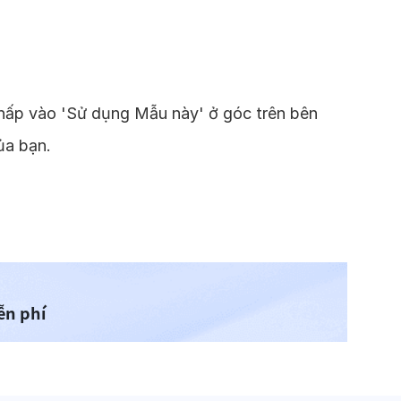
Nhấp vào 'Sử dụng Mẫu này' ở góc trên bên
ủa bạn.
ễn phí