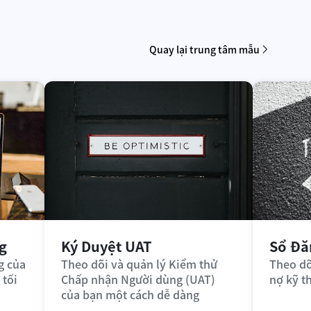
Quay lại trung tâm mẫu
g
Ký Duyệt UAT
Sổ Đă
 của 
Theo dõi và quản lý Kiểm thử 
Theo dõi
tối 
Chấp nhận Người dùng (UAT) 
nợ kỹ t
của bạn một cách dễ dàng