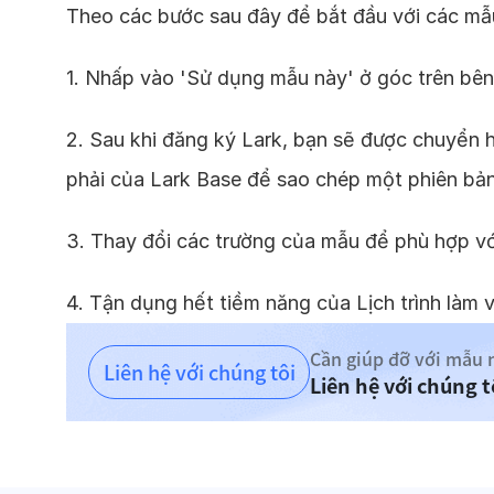
Theo các bước sau đây để bắt đầu với các mẫ
1. Nhấp vào 'Sử dụng mẫu này' ở góc trên bên
2. Sau khi đăng ký Lark, bạn sẽ được chuyển 
phải của Lark Base để sao chép một phiên bản
3. Thay đổi các trường của mẫu để phù hợp v
4. Tận dụng hết tiềm năng của Lịch trình làm 
Cần giúp đỡ với mẫu 
Liên hệ với chúng tôi
Liên hệ với chúng 