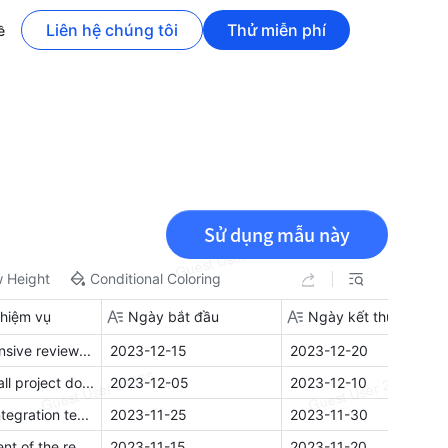
Liên hệ chúng tôi
Thử miễn phí
ề
Sử dụng mẫu này