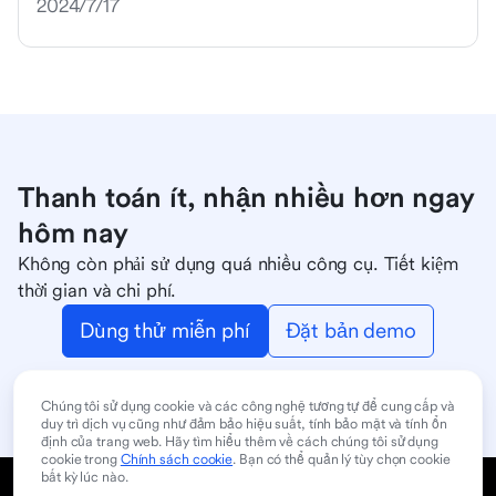
2024/7/17
Thanh toán ít, nhận nhiều hơn ngay
hôm nay
Không còn phải sử dụng quá nhiều công cụ. Tiết kiệm
thời gian và chi phí.
Dùng thử miễn phí
Đặt bản demo
Chúng tôi sử dụng cookie và các công nghệ tương tự để cung cấp và
duy trì dịch vụ cũng như đảm bảo hiệu suất, tính bảo mật và tính ổn
định của trang web. Hãy tìm hiểu thêm về cách chúng tôi sử dụng
cookie trong
Chính sách cookie
. Bạn có thể quản lý tùy chọn cookie
bất kỳ lúc nào.
Chính sách cookie
Chính sách về quyền riêng tư