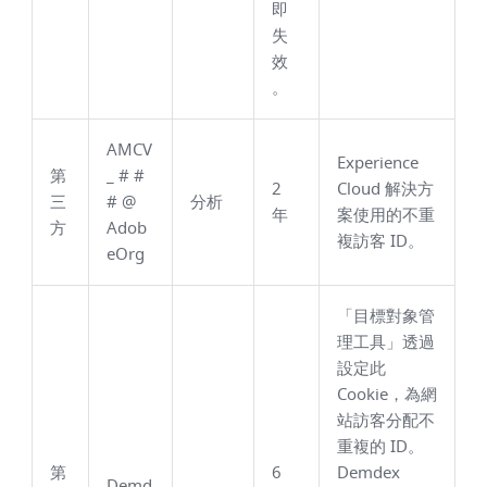
即
失
效
。
AMCV
Experience
第
_ # #
2
Cloud 解決方
三
# @
分析
年
案使用的不重
方
Adob
複訪客 ID。
eOrg
「目標對象管
理工具」透過
設定此
Cookie，為網
站訪客分配不
重複的 ID。
第
6
Demdex
Demd