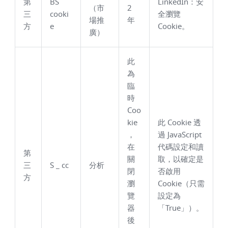
第
BS
LinkedIn：安
（市
2
三
cooki
全瀏覽
場推
年
方
e
Cookie。
廣）
此
為
臨
時
Coo
kie
此 Cookie 透
，
過 JavaScript
在
代碼設定和讀
第
關
取，以確定是
三
S _ cc
分析
閉
否啟用
方
瀏
Cookie（只需
覽
設定為
器
「True」）。
後