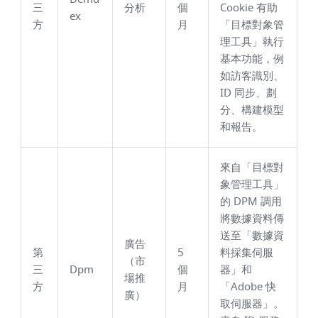
三
分析
個
Cookie 有助
ex
方
月
「目標對象管
理工具」執行
基本功能，例
如訪客識別、
ID 同步、劃
分、構建模型
和報告。
來自「目標對
象管理工具」
的 DPM 調用
將數據資料傳
送至「數據資
廣告
第
5
料採集伺服
（市
三
Dpm
個
器」和
場推
方
月
「Adobe 快
廣）
取伺服器」。