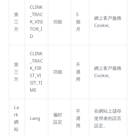
CLINK
第
_TRAC
5
網上客戶服務
三
K_VISI
功能
個
Cookie。
方
TOR_I
月
D
CLINK
_TRAC
第
不
K_FIR
網上客戶服務
三
功能
適
ST_VI
Cookie。
方
用
SIT_TI
ME
La
不
在網站上儲存
rk
偏好
Lang
適
使用者的語言
網
設定
用
設定。
站