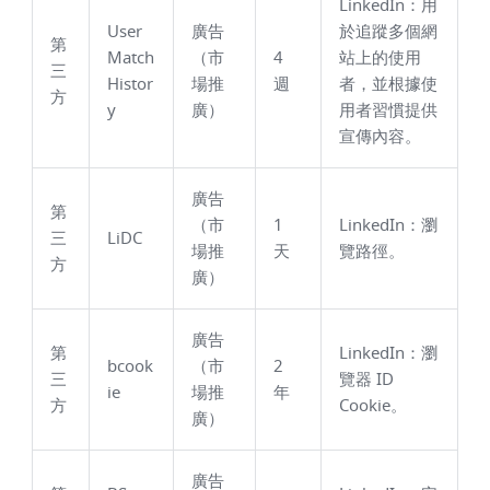
LinkedIn：用
User
廣告
於追蹤多個網
第
Match
（市
4
站上的使用
三
Histor
場推
週
者，並根據使
方
y
廣）
用者習慣提供
宣傳內容。
廣告
第
（市
1
LinkedIn：瀏
三
LiDC
場推
天
覽路徑。
方
廣）
廣告
第
LinkedIn：瀏
bcook
（市
2
三
覽器 ID
ie
場推
年
方
Cookie。
廣）
廣告