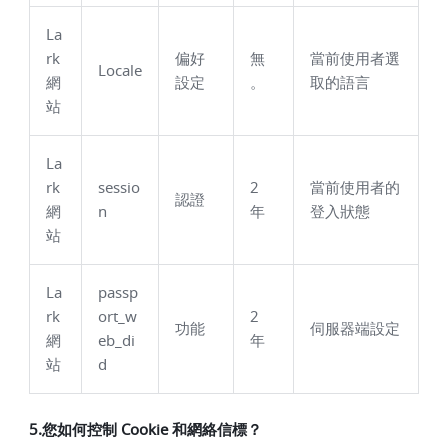
La
rk
偏好
無
當前使用者選
Locale
網
設定
。
取的語言
站
La
rk
sessio
2
當前使用者的
認證
網
n
年
登入狀態
站
La
passp
rk
ort_w
2
功能
伺服器端設定
網
eb_di
年
站
d
5.您如何控制 Cookie 和網絡信標？