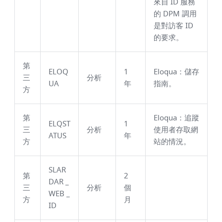
來自 ID 服務
的 DPM 調用
是對訪客 ID
的要求。
第
ELOQ
1
Eloqua：儲存
三
分析
UA
年
指南。
方
第
Eloqua：追蹤
ELQST
1
三
分析
使用者存取網
ATUS
年
方
站的情況。
SLAR
第
2
DAR _
三
分析
個
WEB _
方
月
ID