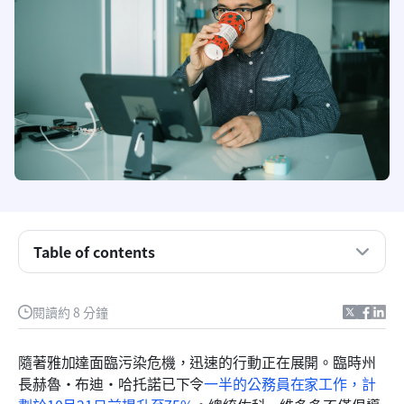
1. 透過公告讓所有人保持資訊一致
2. 簡化審批流程：擺脫繁瑣的文書工作
Table of contents
3. 保持您的對話安全
閱讀約 8 分鐘
4. 會議，隨時隨地
5. Lark Docs：您的協作白板
隨著雅加達面臨污染危機，迅速的行動正在展開。臨時州
長赫魯·布迪·哈托諾已下令
一半的公務員在家工作，計
6. 智慧排程以提升生產力