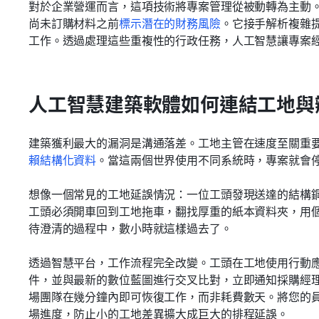
對於企業營運而言，這項技術將專案管理從被動轉為主動
尚未訂購材料之前
標示潛在的財務風險
。它接手解析複雜提
工作。透過處理這些重複性的行政任務，人工智慧讓專案
人工智慧建築軟體如何連結工地與
建築獲利最大的漏洞是溝通落差。工地主管在速度至關重
賴結構化資料
。當這兩個世界使用不同系統時，專案就會
想像一個常見的工地延誤情況：一位工頭發現送達的結構
工頭必須開車回到工地拖車，翻找厚重的紙本資料夾，用
待澄清的過程中，數小時就這樣過去了。
透過智慧平台，工作流程完全改變。工頭在工地使用行動
件，並與最新的數位藍圖進行交叉比對，立即通知採購經
場團隊在幾分鐘內即可恢復工作，而非耗費數天。將您的
場進度，防止小的工地差異擴大成巨大的排程延誤。