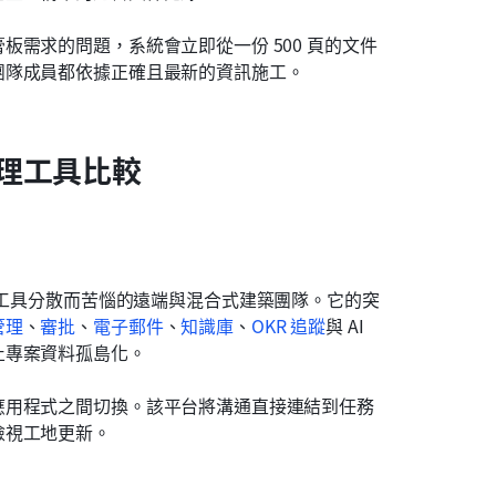
需求的問題，系統會立即從一份 500 頁的文件
團隊成員都依據正確且最新的資訊施工。
理工具比較
工具分散而苦惱的遠端與混合式建築團隊。它的突
管理
、
審批
、
電子郵件
、
知識庫
、
OKR 追蹤
與 AI 
止專案資料孤島化。
應用程式之間切換。該平台將溝通直接連結到任務
檢視工地更新。