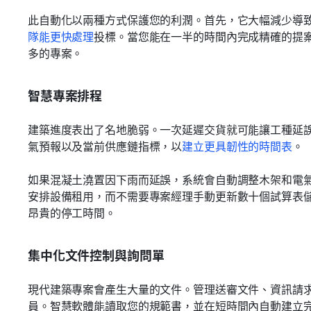
此自動化以兩種方式保護您的利潤。首先，它大幅減少導
隊能更快處理
投標。當您能在一半的時間內完成精確的提
多的專案。
智慧專案排程
建築進度表出了名地脆弱。一次延遲交貨就可能讓工種延誤
氣預報以及當前供應鏈指標，以
建立更具韌性的時間表
。
如果混凝土澆置因下雨而延誤，系統會自動調整木架和電
安排設備租用，而不需要專案經理手動更新數十個試算表
昂貴的停工時間。
集中化文件控制與詢問單
現代建築專案會產生大量的文件。管理送審文件、資訊請求
員。智慧軟體能讀取您的規範書，並在短時間內自動建立