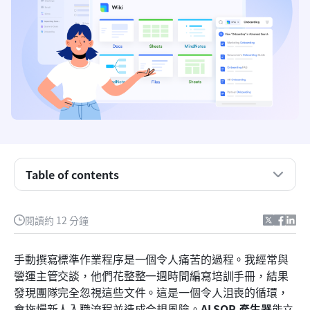
Table of contents
為何靜態文件在現代運作中失敗
閱讀約 12 分鐘
在 AI SOP 產生器中應尋找的核心功能
頂尖 AI SOP 生成工具評測
手動撰寫標準作業程序是一個令人痛苦的過程。我經常與
營運主管交談，他們花整整一週時間編寫培訓手冊，結果
如何成功導入新的流程文件工具
發現團隊完全忽視這些文件。這是一個令人沮喪的循環，
結論
會拖慢新人入職流程並造成合規風險。
AI SOP 產生器
能立