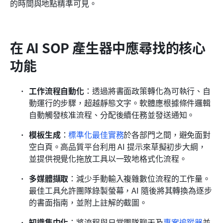
的時間與地點精準可見。
在 AI SOP 產生器中應尋找的核心
功能
工作流程自動化
：透過將書面政策轉化為可執行、自
動運行的步驟，超越靜態文字。軟體應根據條件邏輯
自動觸發核准流程、分配後續任務並發送通知。
模板生成
：
標準化最佳實務
於各部門之間，避免面對
空白頁。高品質平台利用 AI 提示來草擬初步大綱，
並提供視覺化拖放工具以一致地格式化流程。
多媒體擷取
：減少手動輸入複雜數位流程的工作量。
最佳工具允許團隊錄製螢幕，AI 隨後將其轉換為逐步
的書面指南，並附上註解的截圖。
知識集中化
：將流程與日常團隊聊天及
專案追蹤器
並