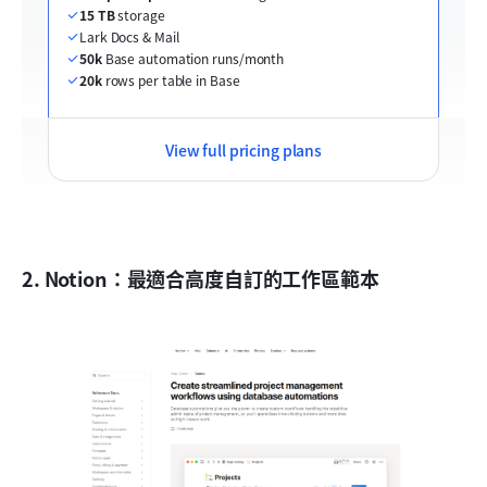
15 TB
 storage
Lark Docs & Mail
50k
 Base automation runs/month
20k
 rows per table in Base
View full pricing plans
2. Notion：最適合高度自訂的工作區範本