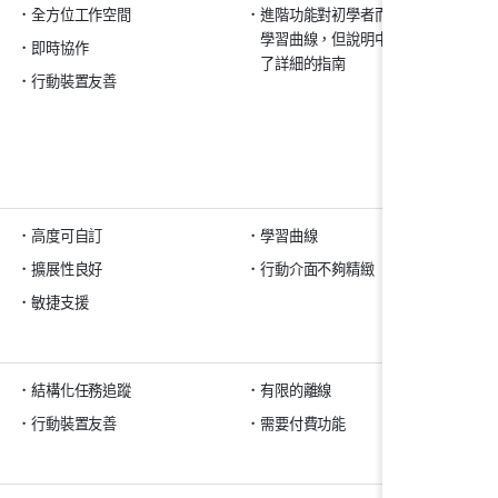
全方位工作空間
進階功能對初學者而言需要
入
學習曲線，但說明中心提供
即時協作
專
了詳細的指南
美
行動裝置友善
企
高度可自訂
學習曲線
免
擴展性良好
行動介面不夠精緻
每
敏捷支援
結構化任務追蹤
有限的離線
免
行動裝置友善
需要付費功能
高級