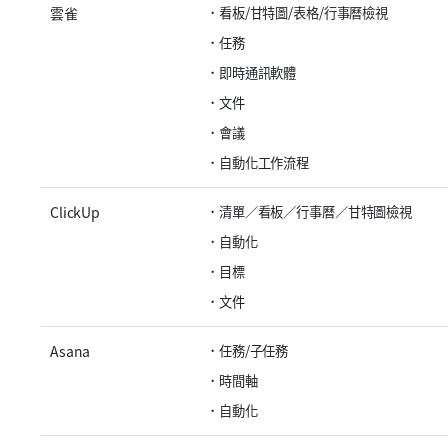
雲雀
看板/甘特圖/表格/行事曆檢視
任務
即時通訊軟體
文件
會議
自動化工作流程
ClickUp
清單／看板／行事曆／甘特圖檢視
自動化
目標
文件
Asana
任務/子任務
時間軸
自動化