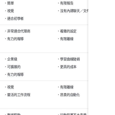
簡單
有限報告
免
視覺
沒有內建聊天／文件
標準
美
適合初學者
非常適合代理商
複雜的設定
自
有力的報導
有限離線
專業
企業級
學習曲線陡峭
免
可擴展的
更高的成本
團隊
有力的報導
視覺
有限離線
每
靈活的工作流程
昂貴的自動化
數據驅動
行動裝置不太直覺
每