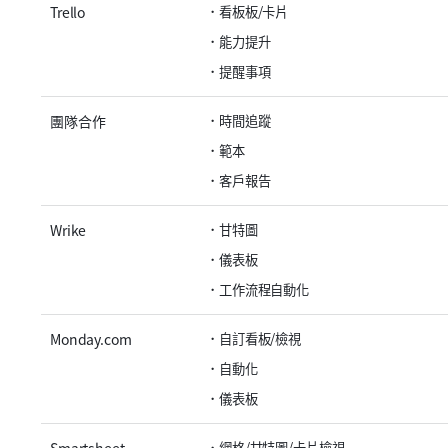
Trello
看板板/卡片
能力提升
提醒事項
團隊合作
時間追蹤
範本
客戶報告
Wrike
甘特圖
儀表板
工作流程自動化
Monday.com
自訂看板/檢視
自動化
儀表板
網格/甘特圖/卡片檢視