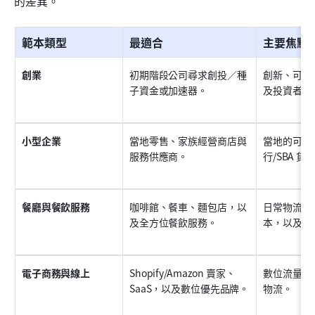
的差異。
範本類型
最適合
主要焦點
創業
初期階段公司尋求創投／種
創新、可擴
子資金或加速器。
及投資者回
小型企業
當地零售、家族經營商店與
當地的可行
服務供應商。
行/SBA 
餐廳與餐飲服務
咖啡館、餐車、麵包店，以
日常物流、
及全方位餐飲服務。
本，以及高
電子商務與線上
Shopify/Amazon 賣家、
數位流量、
SaaS，以及數位優先品牌。
物流。