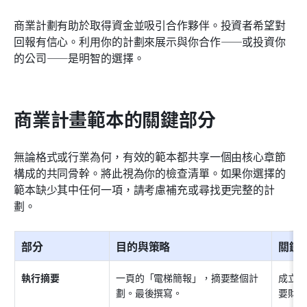
商業計劃有助於取得資金並吸引合作夥伴。投資者希望對
回報有信心。利用你的計劃來展示與你合作——或投資你
的公司——是明智的選擇。
商業計畫範本的關鍵部分
無論格式或行業為何，有效的範本都共享一個由核心章節
構成的共同骨幹。將此視為你的檢查清單。如果你選擇的
範本缺少其中任何一項，請考慮補充或尋找更完整的計
劃。
部分
目的與策略
關鍵
執行摘要
一頁的「電梯簡報」，摘要整個計
成立日
劃。最後撰寫。
要財務