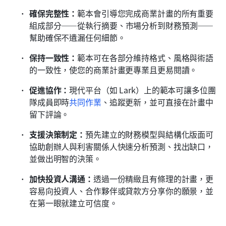
確保完整性：
範本會引導您完成商業計畫的所有重要
組成部分——從執行摘要、市場分析到財務預測——
幫助確保不遺漏任何細節。
保持一致性：
範本可在各部分維持格式、風格與術語
的一致性，使您的商業計畫更專業且更易閱讀。
促進協作：
現代平台（如 Lark）上的範本可讓多位團
隊成員即時
共同作業
、追蹤更新，並可直接在計畫中
留下評論。
支援決策制定：
預先建立的財務模型與結構化版面可
協助創辦人與利害關係人快速分析預測、找出缺口，
並做出明智的決策。
加快投資人溝通：
透過一份精緻且有條理的計畫，更
容易向投資人、合作夥伴或貸款方分享你的願景，並
在第一眼就建立可信度。