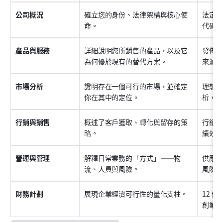
公司概況
確立您的身份、法律架構與核心使
法定名
命。
代碼，
產品與服務
詳細說明您所銷售的產品，以及它
發佈日
為何優於現有的替代方案。
來源，
市場分析
證明存在一個可行的市場，並確定
理想顧
你在其中的定位。
析，以
行銷與銷售
概述了客戶獲取、轉化與留存的策
行銷渠
略。
績效指標
營運與管理
解釋日常業務的「方式」——物
供應商
流、人員與風險。
風險管
財務計劃
展現企業經濟可行性的量化支柱。
12 
創業成