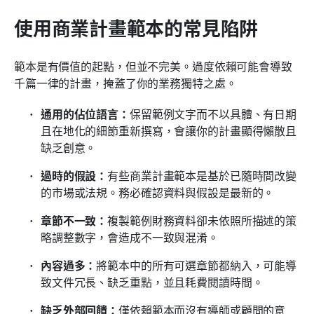
使用商業計畫範本的常見陷阱
範本是有價值的起點，但並不完美。過度依賴可能會導致
千篇一律的計畫，掩蓋了你的業務獨特之處。
通用的佔位語言：
保留範例文字而不以具體、有日期
且在地化的細節重新撰寫，會讓你的計畫顯得懶散且
缺乏創意。
過時的假設：
有些商業計畫範本是基於已隨時間改變
的市場或法規。務必確認資料與假設是最新的。
章節不一致：
複製範例財務資料卻未依照所描述的策
略調整數字，會造成不一致與混淆。
內容過多：
將範本中的所有可選章節都納入，可能導
致文件冗長、缺乏重點，並且耗費閱讀時間。
缺乏外部回饋：
僅依賴範本而沒有導師或顧問的意