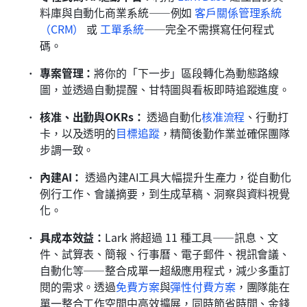
料庫與自動化商業系統——例如 
客戶關係管理系統
（CRM）
 或 
工單系統
——完全不需撰寫任何程式
碼。
專案管理：
將你的「下一步」區段轉化為動態路線
圖，並透過自動提醒、甘特圖與看板即時追蹤進度。
核准、出勤與OKRs：
 透過自動化
核准流程
、行動打
卡，以及透明的
目標追蹤
，精簡後勤作業並確保團隊
步調一致。
內建AI：
 透過內建AI工具大幅提升生產力，從自動化
例行工作、會議摘要，到生成草稿、洞察與資料視覺
化。
具成本效益：
Lark 將超過 11 種工具——訊息、文
件、試算表、簡報、行事曆、電子郵件、視訊會議、
自動化等——整合成單一超級應用程式，減少多重訂
閱的需求。透過
免費方案
與
彈性付費方案
，團隊能在
單一整合工作空間中高效擴展，同時節省時間、金錢