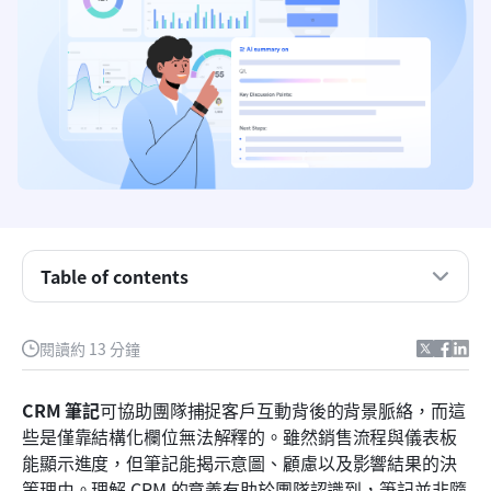
什麼是CRM備註？
什麼是5種類型的CRM備註
CRM 筆記與文件：有什麼差別
客戶生命週期中的 CRM 記錄
Table of contents
各團隊職能的 CRM 筆記範例
閱讀約 13 分鐘
傳統 CRM 記錄的不足之處
現代選擇：嘗試使用 Lark 聰明地管理 CRM 筆記
CRM 筆記
可協助團隊捕捉客戶互動背後的背景脈絡，而這
些是僅靠結構化欄位無法解釋的。雖然銷售流程與儀表板
CRM 筆記成長團隊的最佳實務
能顯示進度，但筆記能揭示意圖、顧慮以及影響結果的決
結論
策理由。理解 CRM 的意義有助於團隊認識到，筆記並非隨