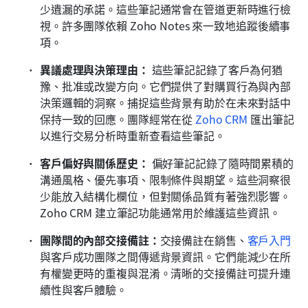
少遺漏的承諾。這些筆記通常會在管道更新時進行檢
視。許多團隊依賴 Zoho Notes 來一致地追蹤後續事
項。
異議處理與決策理由：
 這些筆記記錄了客戶為何猶
豫、批准或改變方向。它們提供了對購買行為與內部
決策邏輯的洞察。捕捉這些背景有助於在未來對話中
保持一致的回應。團隊經常在從 
Zoho CRM
 匯出筆記
以進行交易分析時重新查看這些筆記。 
客戶偏好與關係歷史：
 偏好筆記記錄了隨時間累積的
溝通風格、優先事項、限制條件與期望。這些洞察很
少能放入結構化欄位，但對關係品質有著強烈影響。
Zoho CRM 建立筆記功能通常用於維護這些資訊。 
團隊間的內部交接備註：
交接備註在銷售、
客戶入門
與客戶成功團隊之間傳遞背景資訊。它們能減少在所
有權變更時的重複與混淆。清晰的交接備註可提升連
續性與客戶體驗。