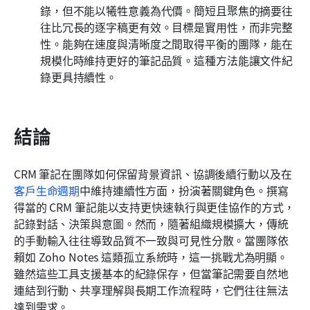
錄，但不能以犧牲意義為代價。簡短且聚焦的摘要往
往比冗長的逐字稿更有效。目標是實用性，而非完整
性。能夠在速度與清晰度之間取得平衡的團隊，能在
規模化時維持更好的筆記品質。這種方法能讓文件紀
錄更具持續性。
結論
CRM 筆記在團隊如何保留背景資訊、協調後續行動以及在
客戶生命週期
中維持連續性方面，扮演著關鍵角色。撰寫
得當的 CRM 筆記能以支持更快速執行與更佳協作的方式，
記錄對話、決策與意圖。然而，隨著組織規模擴大，傳統
的手動輸入往往導致品質不一致與可見性分散。當團隊依
賴如 Zoho Notes 這類孤立系統時，這一挑戰尤為明顯。
雖然這些工具支援基本的紀錄保存，但當筆記需要自然地
連結到行動、共享理解與長期工作流程時，它們往往無法
達到需求。