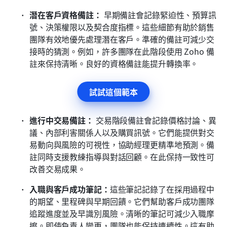
潛在客戶資格備註：
 早期備註會記錄緊迫性、預算訊
號、決策權限以及契合度指標。這些細節有助於銷售
團隊有效地優先處理潛在客戶。準確的備註可減少交
接時的猜測。例如，許多團隊在此階段使用 Zoho 備
註來保持清晰。良好的資格備註能提升轉換率。
試試這個範本
進行中交易備註：
 交易階段備註會記錄價格討論、異
議、內部利害關係人以及購買訊號。它們能提供對交
易動向與風險的可視性，協助經理更精準地預測。備
註同時支援教練指導與對話回顧。在此保持一致性可
改善交易成果。
入職與客戶成功筆記：
這些筆記記錄了在採用過程中
的期望、里程碑與早期回饋。它們幫助客戶成功團隊
追蹤進度並及早識別風險。清晰的筆記可減少入職摩
擦。即使負責人變更，團隊也能保持連續性。這有助