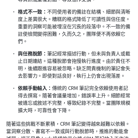
格式不一致：
不同使用者的備註在結構、細節與清晰
度上差異很大。糟糕的格式降低了可讀性與信任度。
重要的洞察可能被埋沒在冗長的段落中。不一致的備
註使檢閱變得困難，久而久之，團隊便不再依賴它
們。
與任務脫節：
筆記經常描述行動，但未與負責人或截
止日期連結。這種脫節會拖慢執行進度。由於責任不
明，後續跟進容易被忽略。缺乏問責機制的筆記會失
去影響力。即使對話良好，執行上仍會出現落差。
依賴手動輸入：
傳統的 CRM 筆記完全依賴使用者記
得去撰寫。隨著會議量增加，錯誤率上升。細節經常
被遺忘或敘述不完整，導致紀錄不完整。當團隊規模
擴大時，可靠性會下降。
隨著這些挑戰不斷累積，CRM 筆記變得越來越難以依賴。
當洞察分散、書寫不一致或與行動脫節時，推進的動能會