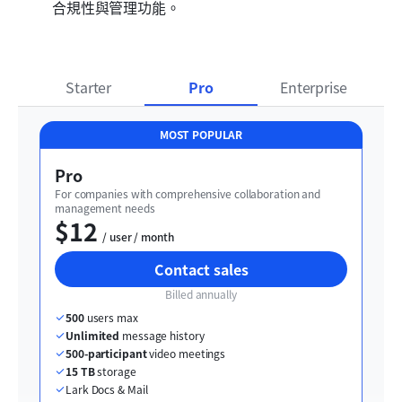
合規性與管理功能。
Starter
Pro
Enterprise
MOST POPULAR
Pro
For companies with comprehensive collaboration and 
management needs
$12
  / user / month
Contact sales
Billed annually
500
 users max
Unlimited
 message history
500-participant
 video meetings
15 TB
 storage
Lark Docs & Mail