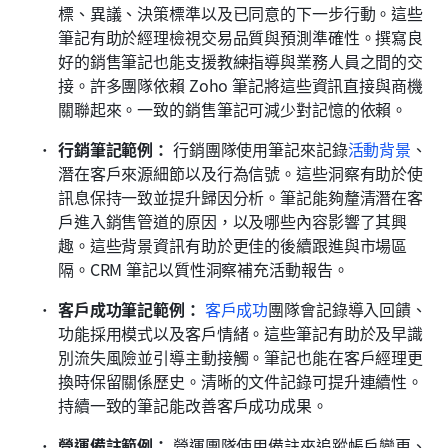
標、異議、決策標準以及已同意的下一步行動。這些
筆記有助於經理檢視交易品質與預測準確性。撰寫良
好的銷售筆記也能支援教練指導與業務人員之間的交
接。許多團隊依賴 Zoho 筆記將這些資訊直接與商機
關聯起來。一致的銷售筆記可減少對記憶的依賴。
行銷筆記範例：
 行銷團隊使用筆記來記錄
活動背景
、
潛在客戶來源細節以及行為信號。這些洞察有助於使
訊息保持一致並提升歸因分析。筆記能夠釐清潛在客
戶進入銷售管道的原因，以及哪些內容影響了其興
趣。這些背景資訊有助於更佳的後續跟進與市場區
隔。CRM 筆記以質性洞察補充活動報告。
客戶成功筆記範例：
客戶成功
團隊會記錄導入回饋、
功能採用模式以及客戶情緒。這些筆記有助於及早識
別流失風險並引導主動接觸。筆記也能在客戶經理更
換時保留關係歷史。清晰的文件記錄可提升連續性。
持續一致的筆記能改善客戶成功成果。
營運備註範例：
 營運團隊使用備註來追蹤帳戶變更、