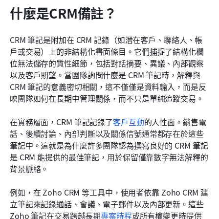
什麼是CRM備註？
CRM 筆記是附加在 CRM 記錄（如潛在客戶、聯絡人、帳
戶或交易）上的非結構化書面條目。它們捕捉了結構化欄
位無法儲存的質性細節，包括對話摘要、異議、內部觀察
以及客戶期望。當團隊詢問什麼是 CRM 筆記時，解釋與 
CRM 筆記的意義密切相關，這不僅僅是資料輸入，而是反
映團隊如何在長期中管理關係，而不只是單純追蹤交易。
在實務層面，CRM 筆記記錄了
客戶互動
的人性面。銷售電
話、後續討論、內部判斷以及關係信號通常都存在於這些
筆記中。這就是為什麼許多團隊認為撰寫良好的 CRM 筆記
是 CRM 能提供的最佳筆記，用於保留僅靠數字無法解釋的
背景脈絡。
例如，在 Zoho CRM 等工具中，使用者依靠 Zoho CRM 建
立筆記來記錄通話、會議、電子郵件以及內部更新。這些 
Zoho 筆記在交易跨越長期
專案時程
或所有權變更時提供