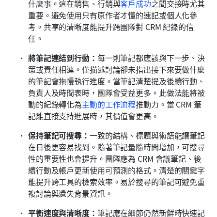
什麼事。這在銷售、行銷與
客戶成功
之間交接時尤其
重要。避免使用只有原作者才懂的速記或個人化參
考。共享的清晰度能提升跨團隊對 CRM 紀錄的信
任。
將筆記連結到行動：
每一則筆記都應該與下一步、決
策或責任相連。僅描述討論卻未指出接下來要做什麼
的筆記會拖慢執行進度。當筆記清楚提及後續行動、
負責人及時間表時，團隊會受益更多。此做法能將被
動的紀錄轉化為
主動的工作流程
推動力。當 CRM 筆
記能直接支持進展時，其價值會更高。
保持筆記可搜尋：
一致的結構、標題與術語能讓筆記
在日後更容易找到。隨著筆記量隨時間增加，可搜尋
性的重要性也會提升。團隊應為 CRM 會議筆記、後
續行動及帳戶更新使用可預測的格式。清楚的關鍵字
能提升跨工具的檢索效率。易於搜尋的筆記可避免重
複討論與遺失背景資訊。
平衡速度與清晰度：
筆記應在細節仍然新鮮時快速記