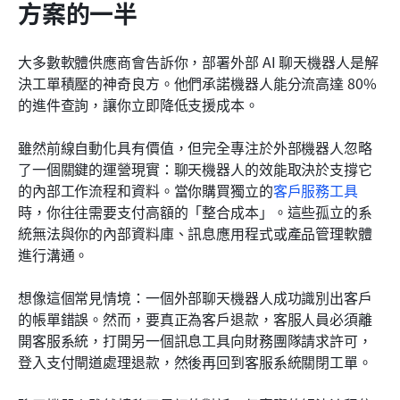
方案的一半
大多數軟體供應商會告訴你，部署外部 AI 聊天機器人是解
決工單積壓的神奇良方。他們承諾機器人能分流高達 80% 
的進件查詢，讓你立即降低支援成本。
雖然前線自動化具有價值，但完全專注於外部機器人忽略
了一個關鍵的運營現實：聊天機器人的效能取決於支撐它
的內部工作流程和資料。當你購買獨立的
客戶服務工具
時，你往往需要支付高額的「整合成本」。這些孤立的系
統無法與你的內部資料庫、訊息應用程式或產品管理軟體
進行溝通。
想像這個常見情境：一個外部聊天機器人成功識別出客戶
的帳單錯誤。然而，要真正為客戶退款，客服人員必須離
開客服系統，打開另一個訊息工具向財務團隊請求許可，
登入支付閘道處理退款，然後再回到客服系統關閉工單。