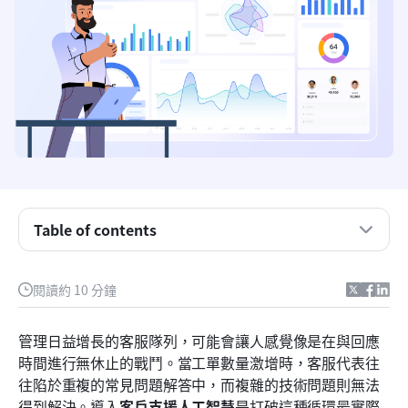
什麼是客戶支援人工智慧？
Table of contents
為何你的前線聊天機器人只是解決方案的一半
閱讀約 10 分鐘
人工智慧在客戶支援中的主要應用案例
評估最佳人工智慧代理以提供客戶支援的方法
管理日益增長的客服隊列，可能會讓人感覺像是在與回應
時間進行無休止的戰鬥。當工單數量激增時，客服代表往
建立並實施客戶支援人工智慧：正確的順序
往陷於重複的常見問題解答中，而複雜的技術問題則無法
結論
得到解決。導入
客戶支援人工智慧
是打破這種循環最實際