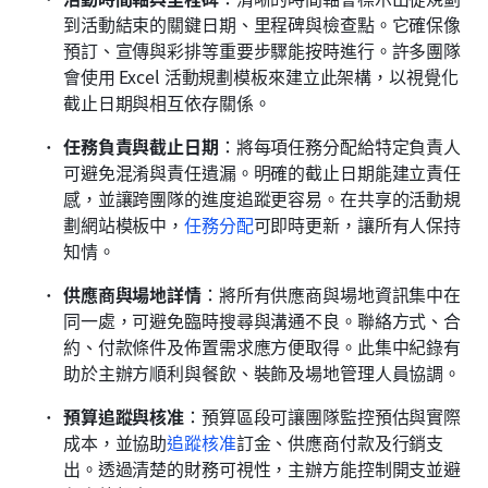
到活動結束的關鍵日期、里程碑與檢查點。它確保像
預訂、宣傳與彩排等重要步驟能按時進行。許多團隊
會使用 Excel 活動規劃模板來建立此架構，以視覺化
截止日期與相互依存關係。
任務負責與截止日期
：將每項任務分配給特定負責人
可避免混淆與責任遺漏。明確的截止日期能建立責任
感，並讓跨團隊的進度追蹤更容易。在共享的活動規
劃網站模板中，
任務分配
可即時更新，讓所有人保持
知情。
供應商與場地詳情
：將所有供應商與場地資訊集中在
同一處，可避免臨時搜尋與溝通不良。聯絡方式、合
約、付款條件及佈置需求應方便取得。此集中紀錄有
助於主辦方順利與餐飲、裝飾及場地管理人員協調。
預算追蹤與核准
：預算區段可讓團隊監控預估與實際
成本，並協助
追蹤核准
訂金、供應商付款及行銷支
出。透過清楚的財務可視性，主辦方能控制開支並避