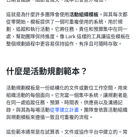
大規模使用活動組織者範本的最佳做法
這就是為什麼許多團隊會使用
活動組織模板
。與其每次都
從零開始，模板提供了一個可重複使用的系統，用於規
結論
劃、追蹤和執行活動。它將任務、責任和預算集中在同一
常見問題
處，幫助團隊保持進度。像 Lark 這樣的工具讓這些模板在
整個規劃過程中更容易保持協作、有序且可隨時存取。
相關閱讀
什麼是活動規劃範本？
活動規劃模板是一份結構化的文件或數位工作空間，用來
組織活動的每個面向。它充當一個集中系統，讓規劃者能
在同一處追蹤任務、預算、時間表、供應商以及溝通記
錄。與其為每場活動
從零建立計畫
，團隊會依靠活動組織
與規劃模板來遵循一致且可重複的流程。
這些範本通常是在試算表、文件或協作平台中建立的。常