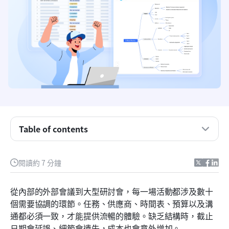
Table of contents
什麼是活動規劃範本？
有效活動規劃組織模板的5個關鍵組成部分
閱讀約 7 分鐘
可直接使用的活動組織者與活動規劃範本
從內部的外部會議到大型研討會，每一場活動都涉及數十
為不同活動類型調整範本
個需要協調的環節。任務、供應商、時間表、預算以及溝
認識 Lark：一個用於活動、任務和文件的共享工作
通都必須一致，才能提供流暢的體驗。缺乏結構時，截止
空間
日期會延誤、細節會遺失，成本也會意外增加。