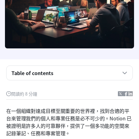
什麼是 Notion？
選擇 Notion 替代方案時需要考慮的事項
1. Lark 用於文件的集中且靈活協作
Table of contents
2. Obsidian 用於安全的知識與筆記管理
3. Evernote 方便且即時的想法捕捉
閱讀約 8 分鐘
4. Google 文件用於即時協作編輯
在一個組織對達成目標至關重要的世界裡，找到合適的平
5. 用於專案管理協作的 Coda.io
台來管理我們的個人和專業任務是必不可少的。Notion 已
6. ProofHub：集中式專案規劃
被證明是許多人的可靠夥伴，提供了一個多功能的空間來
記錄筆記、任務和專案管理。
7. Google Keep 用於靈感湧現時快速記錄筆記