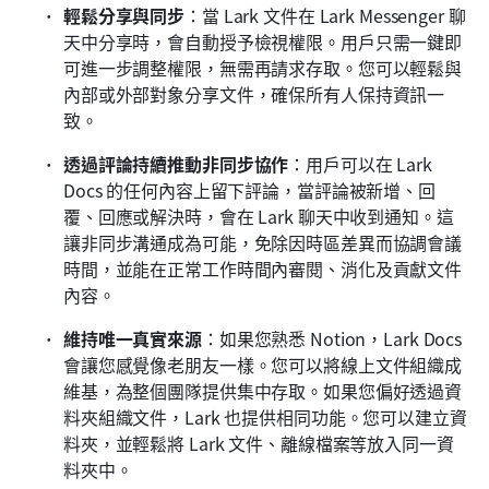
輕鬆分享與同步
：當 Lark 文件在 Lark Messenger 聊
天中分享時，會自動授予檢視權限。用戶只需一鍵即
可進一步調整權限，無需再請求存取。您可以輕鬆與
內部或外部對象分享文件，確保所有人保持資訊一
致。
透過評論持續推動非同步協作
：用戶可以在 Lark 
Docs 的任何內容上留下評論，當評論被新增、回
覆、回應或解決時，會在 Lark 聊天中收到通知。這
讓非同步溝通成為可能，免除因時區差異而協調會議
時間，並能在正常工作時間內審閱、消化及貢獻文件
內容。
維持唯一真實來源
：如果您熟悉 Notion，Lark Docs 
會讓您感覺像老朋友一樣。您可以將線上文件組織成
維基，為整個團隊提供集中存取。如果您偏好透過資
料夾組織文件，Lark 也提供相同功能。您可以建立資
料夾，並輕鬆將 Lark 文件、離線檔案等放入同一資
料夾中。