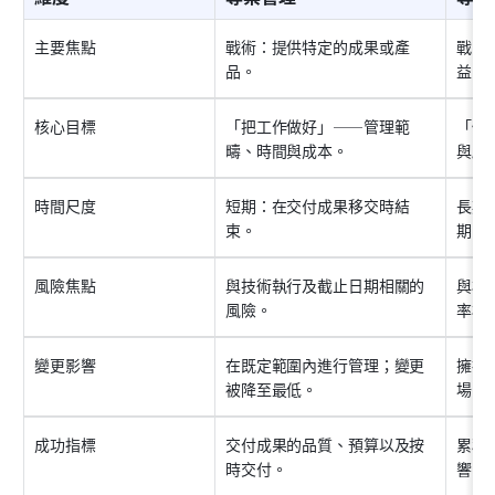
主要焦點
戰術：提供特定的成果或產
戰略
品。
益。
核心目標
「把工作做好」——管理範
「做
疇、時間與成本。
與願
時間尺度
短期：在交付成果移交時結
長期
束。
期。
風險焦點
與技術執行及截止日期相關的
與相
風險。
率相
變更影響
在既定範圍內進行管理；變更
擁抱
被降至最低。
場目
成功指標
交付成果的品質、預算以及按
累積
時交付。
響。