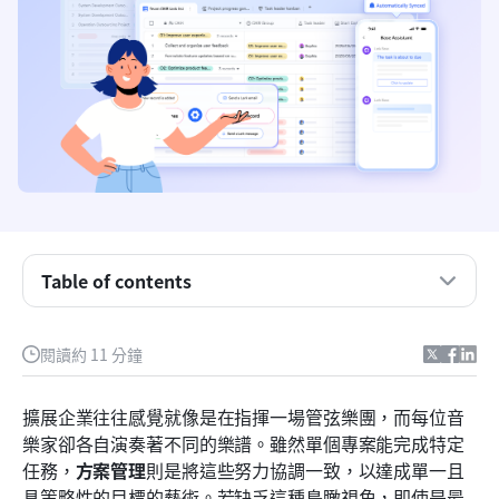
主要收穫
什麼是專案群管理？
計畫管理的重要性
方案與專案管理：界線所在
Table of contents
現代組織中專案經理的角色
閱讀約 11 分鐘
專案管理軟體及其在可視性中的角色
現代化的選擇：使用 Lark 協調工作、決策與資料
擴展企業往往感覺就像是在指揮一場管弦樂團，而每位音
樂家卻各自演奏著不同的樂譜。雖然單個專案能完成特定
6 個常見的專案管理失敗
任務，
方案管理
則是將這些努力協調一致，以達成單一且
結論
具策略性的目標的藝術。若缺乏這種鳥瞰視角，即使是最