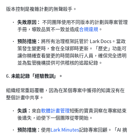
版本控制是複雜計劃的無聲殺手。
失敗原因：
 不同團隊使用不同版本的計劃與專案管理
手冊，導致品質不一致並造成
合規違規
。
預防措施：
將所有治理框架託管於 Lark Docs。當政
策發生變更時，會在全球即時更新。「歷史」功能可
讓你精確查看變更的時間與執行人員，確保完全透明
並為監管機構提供可供稽核的追蹤紀錄。
6. 
未能記錄「經驗教訓」。
組織經常重蹈覆轍，因為在某個專案中獲得的知識沒有在
整個計畫中共享。
失誤：
來自
軟體計畫管理
短衝的寶貴洞察在專案結束
後遺失，迫使下一個團隊從零開始。
預防措施：
使用
Lark Minutes
記錄專案回顧。「AI 摘