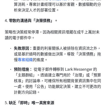
算消耗，專案計畫經理可以基於客觀、數據驅動的分
析來決定人才的部署位置。
4. 
零散的溝通與「決策債務」。
策略性決策經常停滯，因為相關資訊埋藏在成千上萬封未
讀的電子郵件中。
失敗原因：
重要的利害關係人被排除在資訊流之外，
或是基於過時的數據做出決策，導致「決策債務」拖
慢
專案組織
的進度。
預防措施：
 從電子郵件轉移到 Lark Messenger 的
「主題群組」。透過建立專門用於「治理」或「預算
核准」的討論串，可確保所有相關背景資訊集中在同
一處。使用「公告」功能鎖定決策，建立不可更改的
計劃方向記錄。
5. 
缺乏「即時」唯一真實來源