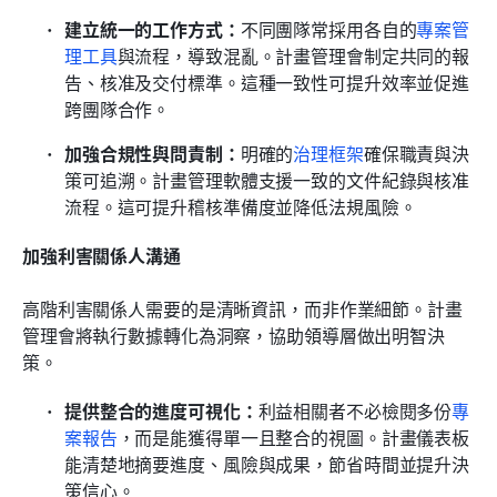
建立統一的工作方式：
不同團隊常採用各自的
專案管
理工具
與流程，導致混亂。計畫管理會制定共同的報
告、核准及交付標準。這種一致性可提升效率並促進
跨團隊合作。
加強合規性與問責制：
明確的
治理框架
確保職責與決
策可追溯。計畫管理軟體支援一致的文件紀錄與核准
流程。這可提升稽核準備度並降低法規風險。
加強利害關係人溝通
高階利害關係人需要的是清晰資訊，而非作業細節。計畫
管理會將執行數據轉化為洞察，協助領導層做出明智決
策。
提供整合的進度可視化：
利益相關者不必檢閱多份
專
案報告
，而是能獲得單一且整合的視圖。計畫儀表板
能清楚地摘要進度、風險與成果，節省時間並提升決
策信心。