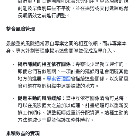
荷過重，而其他團隊則未被充分利用。專案層級的規
劃能及早識別這些不平衡，並在過勞或交付延遲威脅
長期績效之前進行調整。
整合風險管理
最嚴重的風險通常源自專案之間的相互依賴，而非專案本
身。專案計劃管理能揭示這些關聯並促成及早介入。
揭示隱藏的相互依存關係：
專案很少是獨立運作的，
即使它們看似無關。一項計畫的延誤可能會阻礙其他
地方的進展。
專案管理圖
會描繪這些關係，以突顯風
險可能在整個組織中連鎖擴散的地方。
促進主動的風險緩解：
當相互依存關係清晰可見時，
可以在風險擴大之前加以處理。計畫經理可以重新安
排工作順序、調整範疇或重新分配資源。這種主動的
方法能減少干擾並保護策略性時程。
累積效益的實現