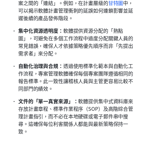
案之間的「連結」。例如，在計畫層級的
甘特圖
中，
可以揭示軟體計畫管理衝刺的延誤如何連鎖影響並延
遲後續的產品發佈階段。
集中化資源透明度：
軟體提供資源分配的「熱點
圖」，可避免在多個工作流程中過度分配關鍵人員的
常見錯誤，確保人才依據策略優先順序而非「先提出
需求者」來分配。
自動化治理與合規：
透過使用標準化範本與自動化工
作流程，專案管理軟體確保每個專案團隊遵循相同的
報告標準。此一致性讓稽核人員與主管更容易比較不
同部門的績效。
文件的「單一真實來源」：
軟體提供集中式資料庫來
存放計畫章程、標準作業程序（SOP）及高階綜合管
理計畫指引，而不必在本地硬碟或電子郵件串中搜
尋。這確保每位利害關係人都能與最新策略保持一
致。