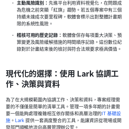
主動風險識別：
先進平台利用資料視覺化，在問題成
為危機之前突顯「紅旗」趨勢。若五個專案中有三個
持續未達成次要里程碑，軟體會標示出對整體計畫期
限的系統性風險。
稽核可用的歷史記錄：
軟體會保存每項重大決策、預
算變更及風險緩解措施的時間順序記錄。這份數位紀
錄對於計畫結束後的檢討與符合法規要求極具價值。
現代化的選擇：使用 Lark 協調工
作、決策與資料
為了在大規模範圍內協調工作、決策和資料，專案經理需
要的不僅僅是簡單的清單工具。管理一項多年期的計畫需
要一個能夠處理複雜相互依存關係和高層治理的
IT 基礎設
施
。
Lark
 提供一套高度整合的工具，能讓資訊從現場或開
發部門順暢地流向高層管理辦公室。