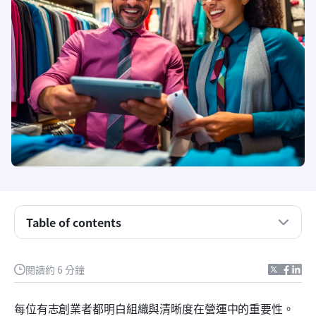
Table of contents
採購訂單定義
閱讀約 6 分鐘
採購訂單是如何運作的？
採購訂單範本長什麼樣子？
每位有志創業者都明白組織與清晰度在營運中的重要性。