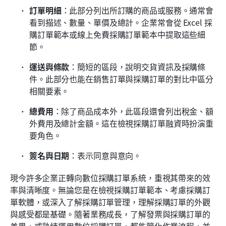
訂單明細
：此部分列出所訂購的商品或服務。通常會
看到描述、數量、單價及總計。企業常會從 Excel 採
購訂單範本或線上免費採購訂單範本中提取這些細
節。
運送與條款
：簡短的區段，說明交貨資訊及採購條
件。此部分也能在銷售訂單與採購訂單的對比中區分
相關要素。
總費用
：除了商品成本外，此區段還會列出稅金、額
外費用及總計金額。這在檢視採購訂單融資時扮演重
要角色。
簽名與日期
：表示同意與意向。
現今許多企業正轉向數位採購訂單系統，重視其帶來的效
率與清晰度。無論您是在檢視採購訂單範本、考慮採購訂
單軟體，或深入了解採購訂單管理，理解採購訂單的外觀
與感受都是基礎。隨著業務成長，了解發票與採購訂單的