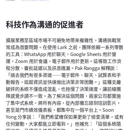
科技作為溝通的促進者
擴展業務至區域市場不可避免地帶來複雜性，溝通挑戰常
常成為首要問題。在使用 Lark 之前，團隊依賴一系列零散
的工具：WhatsApp 用於聊天，Google Sheets 用於營
運，Zoom 用於會議，電子郵件用於更新。這導致工作流
程分散、審批延遲以及訊息遺漏。Pak Rangga 解釋說：
「過去我們有很多渠道——電子郵件、聊天、試算表和手
動報告，追蹤資訊並快速做出決策非常困難。」這種支離
破碎的系統不僅造成混亂，也拖慢了決策速度，讓前線團
隊感覺步調不一致。為了解決這個問題，兩家公司都實施
了集中式系統，將所有內容，從內部備忘錄到培訓影片，
甚至是門市績效儀表板，都集中在一個平台上。Soon 
Yong 分享說：「我們希望確保如果更新了檢查清單，或有
任何變動，大家都能立即看到。」他補充：「這個系統隨