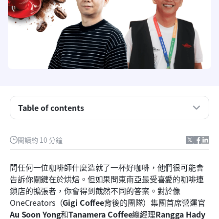
Table of contents
擴張時被忽視的挑戰是確保體驗的一致性
閱讀約 10 分鐘
科技作為變革推動者
問任何一位咖啡師什麼造就了一杯好咖啡，他們很可能會
科技作為溝通的促進者
告訴你關鍵在於烘焙。但如果問東南亞最受喜愛的咖啡連
鎖店的擴張者，你會得到截然不同的答案。對於像 
科技作為文化推動者
OneCreators（
Gigi Coffee
背後的團隊）集團首席營運官
未來建立在科技驅動的團隊上
Au Soon Yong
和
Tanamera Coffee
總經理
Rangga Hady 