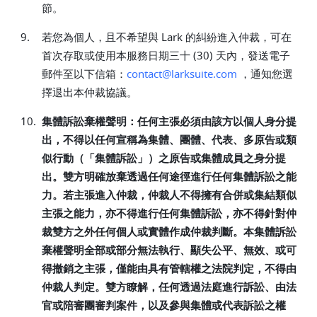
節。
9.
若您為個人，且不希望與 Lark 的糾紛進入仲裁，可在
首次存取或使用本服務日期三十 (30) 天內，發送電子
郵件至以下信箱：
contact@larksuite.com
，通知您選
擇退出本仲裁協議。
10.
集體訴訟棄權聲明：任何主張必須由該方以個人身分提
出，不得以任何宣稱為集體、團體、代表、多原告或類
似行動（「集體訴訟」）之原告或集體成員之身分提
出。雙方明確放棄透過任何途徑進行任何集體訴訟之能
力。若主張進入仲裁，仲裁人不得擁有合併或集結類似
主張之能力，亦不得進行任何集體訴訟，亦不得針對仲
裁雙方之外任何個人或實體作成仲裁判斷。本集體訴訟
棄權聲明全部或部分無法執行、顯失公平、無效、或可
得撤銷之主張，僅能由具有管轄權之法院判定，不得由
仲裁人判定。雙方瞭解，任何透過法庭進行訴訟、由法
官或陪審團審判案件，以及參與集體或代表訴訟之權