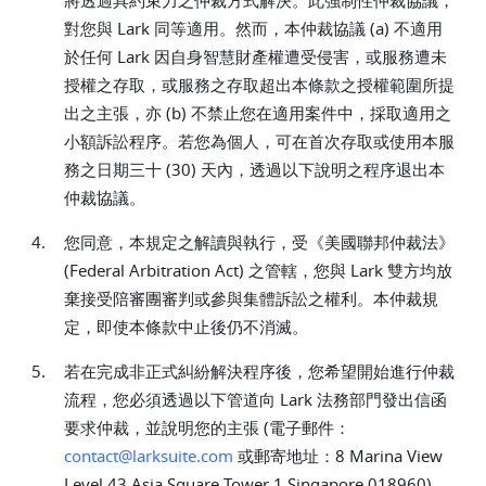
將透過具約束力之仲裁方式解決。此強制性仲裁協議，
對您與 Lark 同等適用。然而，本仲裁協議 (a) 不適用
於任何 Lark 因自身智慧財產權遭受侵害，或服務遭未
授權之存取，或服務之存取超出本條款之授權範圍所提
出之主張，亦 (b) 不禁止您在適用案件中，採取適用之
小額訴訟程序。若您為個人，可在首次存取或使用本服
務之日期三十 (30) 天內，透過以下說明之程序退出本
仲裁協議。
4.
您同意，本規定之解讀與執行，受《美國聯邦仲裁法》
(Federal Arbitration Act) 之管轄，您與 Lark 雙方均放
棄接受陪審團審判或參與集體訴訟之權利。本仲裁規
定，即使本條款中止後仍不消滅。
5.
若在完成非正式糾紛解決程序後，您希望開始進行仲裁
流程，您必須透過以下管道向 Lark 法務部門發出信函
要求仲裁，並說明您的主張 (電子郵件：
contact@larksuite.com
或郵寄地址：8 Marina View
Level 43 Asia Square Tower 1 Singapore 018960)。