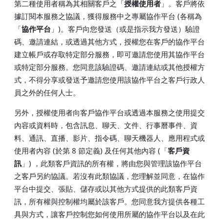
第二種使用者稱為其相關客戶之「
授權使用者
」。客戶將依
據訂閱本服務之協議，獲得服務中之專屬協作平台 (各稱為
「
協作平台
」)。客戶向您發送（或是指示我方發送）驗證
碼、邀請連結，或透過其他方式，授權您在客戶的協作平台
建立帳戶或存取特定部分服務，即可邀請您使用其協作平台
或特定部分服務。您同意該驗證碼、邀請連結或其他授權方
式，不得分享或發送予邀請您使用該協作平台之客戶行政人
員之外的任何人士。
另外，授權使用者向客戶協作平台或透過本服務之使用提交
內容或資料時，包含訊息、聊天、文件、行事曆事件、資
料、通訊、直播、影片、指令碼、聊天機器人、應用程式或
使用者內容 (於第 8 節定義) 及任何其他內容 (「
客戶資
訊
」) ，此類客戶資訊的所有權，將由您與管理該協作平台
之客戶另約協議。若沒有此類協議，您理解並同意，在協作
平台中提交、張貼、儲存或以其他方式提供的此類客戶資
訊，所有權與控制權均屬於該客戶。您同意我方提供各種工
具與方式，讓客戶控制您如何使用所屬的協作平台以及在此