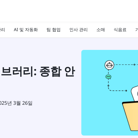
관리
AI 및 자동화
팀 협업
인사 관리
소매
식음료
기
브러리: 종합 안
025년 3월 26일