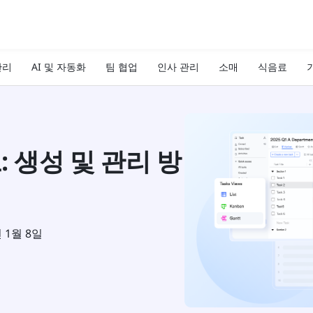
관리
AI 및 자동화
팀 협업
인사 관리
소매
식음료
기
 생성 및 관리 방
년 1월 8일