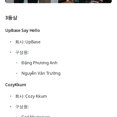
3등상
UpBase Say Hello
회사: UpBase
구성원:
Đặng Phương Anh
Nguyễn Văn Trường
CozyKkum
회사: Cozy Kkum
구성원:
Carl Munsayac