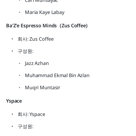
Maria Kaye Labay
Ba'Z'e Espresso Minds（Zus Coffee)
회사: Zus Coffee
구성원:
Jazz Azhan
Muhammad Ekmal Bin Azlan
Muqri Muntasir
Yspace
회사: Yspace
구성원: