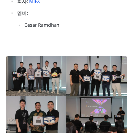
회사: 
MIFX
멤버:
Cesar Ramdhani