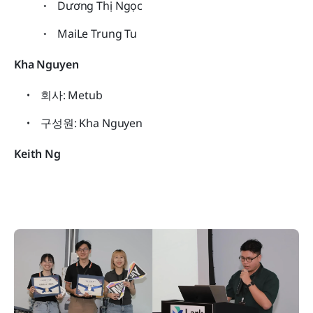
Dương Thị Ngọc 
MaiLe Trung Tu
Kha Nguyen
회사: Metub
구성원: Kha Nguyen
Keith Ng