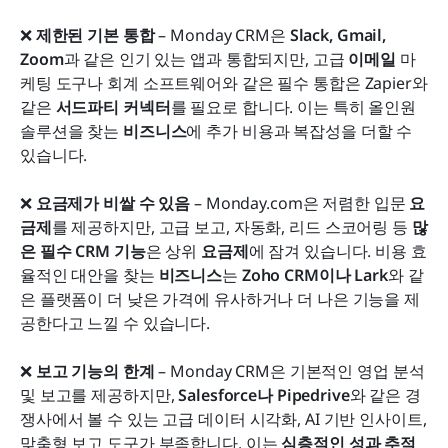
❌ 
제한된 기본 통합
 – Monday CRM은 
Slack, Gmail, 
Zoom
과 같은 인기 있는 앱과 통합되지만, 고급 
이메일
 마
케팅 도구나 회계 소프트웨어와 같은 필수 통합은 Zapier와 
같은 
서드파티 커넥터
를 필요로 합니다. 이는 특히 올인원 
솔루션을 찾는 
비즈니스
에 추가 비용과 복잡성을 더할 수 
있습니다.
❌ 
요금제가 비쌀 수 있음
 – Monday.com은 저렴한 입문 
요
금제
를 제공하지만, 고급 보고, 자동화, 리드 스코어링 등 
많
은 필수 CRM 기능
은 상위 
요금제
에 잠겨 있습니다. 비용 효
율적인 대안을 찾는 
비즈니스
는 
Zoho CRM이나 Lark
와 같
은 플랫폼이 더 낮은 가격에 유사하거나 더 나은 기능을 제
공한다고 느낄 수 있습니다.
❌ 
보고 기능의 한계
 – Monday CRM은 기본적인 영업 분석 
및 보고를 제공하지만, 
Salesforce나 Pipedrive
와 같은 경
쟁사에서 볼 수 있는 고급 데이터 시각화, AI 기반 인사이트, 
맞춤형 보고 도구가 부족합니다. 이는 
심층적인 성과 추적