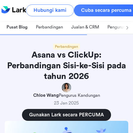
Hubungi kami
Cuba secara percuma
Pusat Blog
Perbandingan
Jualan & CRM
Pengurusan 
Perbandingan
Asana vs ClickUp:
Perbandingan Sisi-ke-Sisi pada
tahun 2026
Chloe Wang
Pengurus Kandungan
23 Jan 2025
Gunakan Lark secara PERCUMA