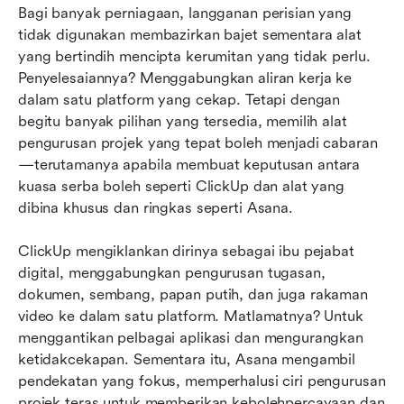
mempunyai sokongan pelanggan terbaik?
Bagi banyak perniagaan, langganan perisian yang 
tidak digunakan membazirkan bajet sementara alat 
Asana vs. ClickUp: Mana satu yang paling
yang bertindih mencipta kerumitan yang tidak perlu. 
mudah digunakan?
Penyelesaiannya? Menggabungkan aliran kerja ke 
dalam satu platform yang cekap. Tetapi dengan 
Asana vs. ClickUp: Mana satu yang paling
begitu banyak pilihan yang tersedia, memilih alat 
selamat dan mematuhi peraturan?
pengurusan projek yang tepat boleh menjadi cabaran
Asana vs. ClickUp: Mana satu alat pengurusan
—terutamanya apabila membuat keputusan antara 
projek yang lebih baik?
kuasa serba boleh seperti ClickUp dan alat yang 
dibina khusus dan ringkas seperti Asana.
ClickUp vs. Asana vs. Lark: Siapakah pemenang
yang jelas?
ClickUp mengiklankan dirinya sebagai ibu pejabat 
digital, menggabungkan pengurusan tugasan, 
Soalan Lazim
dokumen, sembang, papan putih, dan juga rakaman 
Fikiran terakhir
video ke dalam satu platform. Matlamatnya? Untuk 
menggantikan pelbagai aplikasi dan mengurangkan 
Bacaan lanjut
ketidakcekapan. Sementara itu, Asana mengambil 
pendekatan yang fokus, memperhalusi ciri pengurusan 
projek teras untuk memberikan kebolehpercayaan dan 